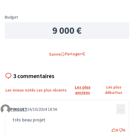
Budget
9 000 €
Partager
Suivre
3 commentaires
Les plus
Les plus
Les mieux notés
Les plus récents
anciens
débattus
PINGUET
16/10/2024 18:56
…
Commentaire 685
très beau projet
0
0