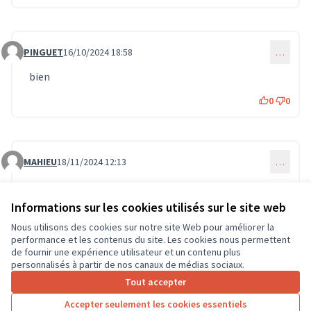
PINGUET
16/10/2024 18:58
…
Commentaire 687
bien
0
0
MAHIEU
18/11/2024 12:13
…
Commentaire 1228
Projet indispensable pour redynamiser le territoire et
pouvant servir au jeunes du centre de loisirs .
Informations sur les cookies utilisés sur le site web
0
0
Nous utilisons des cookies sur notre site Web pour améliorer la
performance et les contenus du site. Les cookies nous permettent
de fournir une expérience utilisateur et un contenu plus
personnalisés à partir de nos canaux de médias sociaux.
Connectez-vous
ou
créez un compte
pour ajouter votre
Tout accepter
commentaire.
Accepter seulement les cookies essentiels