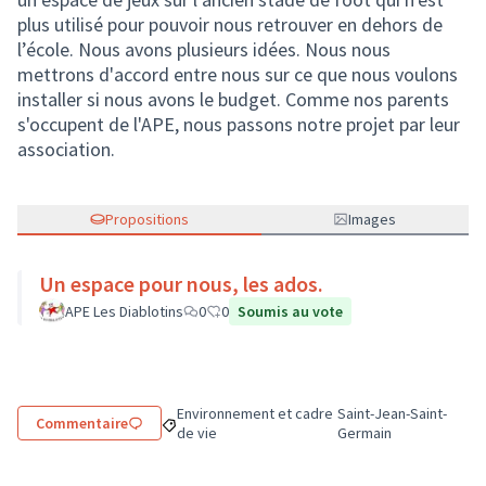
plus utilisé pour pouvoir nous retrouver en dehors de
l’école. Nous avons plusieurs idées. Nous nous
mettrons d'accord entre nous sur ce que nous voulons
installer si nous avons le budget. Comme nos parents
s'occupent de l'APE, nous passons notre projet par leur
association.
Propositions
Images
Un espace pour nous, les ados.
APE Les Diablotins
0
0
Soumis au vote
Environnement et cadre
Saint-Jean-Saint-
Commentaire
Filtrer les résultats de la catégorie : Environne
Filtrer les résultats p
de vie
Germain