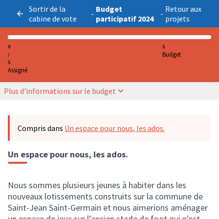
Sortir de la
Budget
Retour aux
-
-
cabine de vote
participatif 2024
projets
0
5
Budget
/
5
Assigné
Plus d'informations sur le budget
Compris dans
Un espace pour nous, les ados.
Un espace pour nous, les ados.
Nous sommes plusieurs jeunes à habiter dans les
nouveaux lotissements construits sur la commune de
Saint-Jean Saint-Germain et nous aimerions aménager
un espace de jeux sur l’ancien stade de foot qui n'est