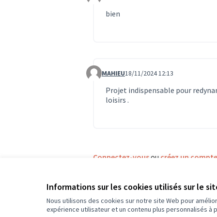
Commentaire 687
bien
MAHIEU
18/11/2024 12:13
Commentaire 1228
Projet indispensable pour redynami
loisirs .
Connectez-vous
ou
créez un compt
Informations sur les cookies utilisés sur le si
R
Nous utilisons des cookies sur notre site Web pour amélio
expérience utilisateur et un contenu plus personnalisés à 