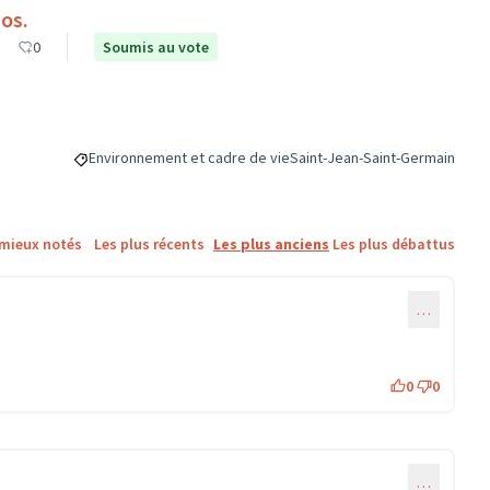
os.
0
Soumis au vote
Environnement et cadre de vie
Saint-Jean-Saint-Germain
Filtrer les résultats de la catégorie : Environnement et cadre 
Filtrer les résultats pour le s
 mieux notés
Les plus récents
Les plus anciens
Les plus débattus
…
0
0
…