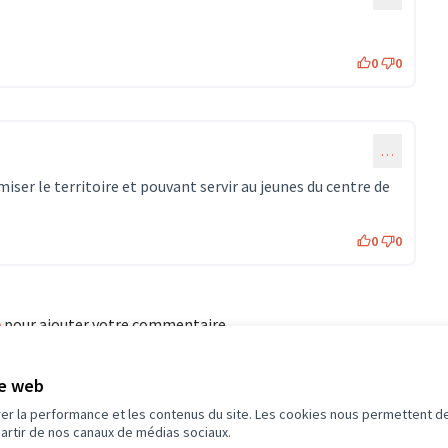
0
0
…
ser le territoire et pouvant servir au jeunes du centre de
0
0
e
pour ajouter votre commentaire.
te web
éférence : -PROJ-2024-10-134
rer la performance et les contenus du site. Les cookies nous permettent de
partir de nos canaux de médias sociaux.