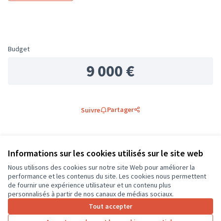
Budget
9 000 €
Partager
Suivre
0 commentaire
Informations sur les cookies utilisés sur le site web
Les plus
Les plus
Nous utilisons des cookies sur notre site Web pour améliorer la
Les mieux notés
Les plus récents
anciens
débattus
performance et les contenus du site. Les cookies nous permettent
de fournir une expérience utilisateur et un contenu plus
personnalisés à partir de nos canaux de médias sociaux.
Connectez-vous
ou
créez un compte
pour ajouter votre
Tout accepter
commentaire.