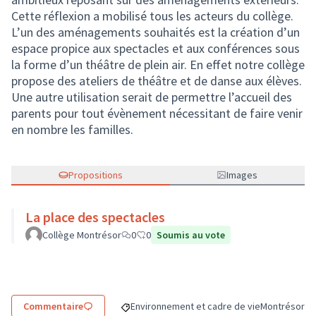
Cette réflexion a mobilisé tous les acteurs du collège.
L’un des aménagements souhaités est la création d’un
espace propice aux spectacles et aux conférences sous
la forme d’un théâtre de plein air. En effet notre collège
propose des ateliers de théâtre et de danse aux élèves.
Une autre utilisation serait de permettre l’accueil des
parents pour tout évènement nécessitant de faire venir
en nombre les familles.
Propositions
Images
La place des spectacles
Collège Montrésor
0
0
Soumis au vote
Commentaire
Environnement et cadre de vie
Montrésor
Filtrer les résultats de la catégorie : Envir
Filtrer les r