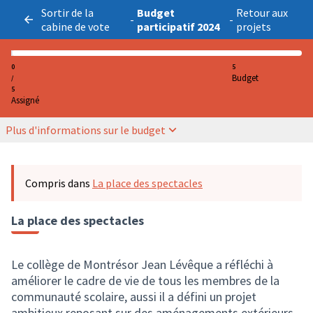
Sortir de la
Budget
Retour aux
-
-
cabine de vote
participatif 2024
projets
0
5
Budget
/
5
Assigné
Plus d'informations sur le budget
Compris dans
La place des spectacles
La place des spectacles
Le collège de Montrésor Jean Lévêque a réfléchi à
améliorer le cadre de vie de tous les membres de la
communauté scolaire, aussi il a défini un projet
ambitieux reposant sur des aménagements extérieurs.