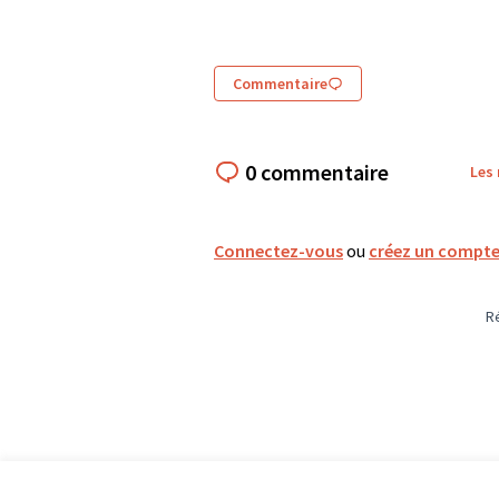
Commentaire
0 commentaire
Les
Connectez-vous
ou
créez un compt
R