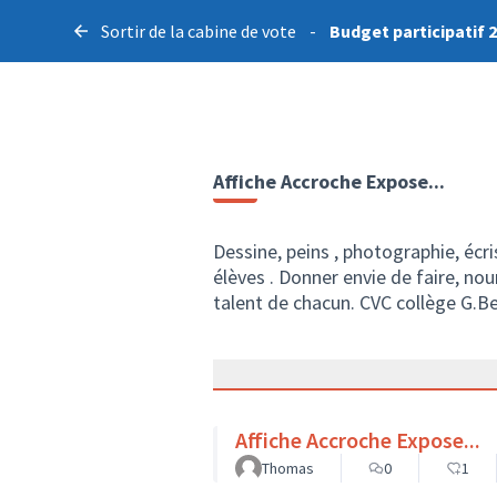
Sortir de la cabine de vote
-
Budget participatif 
Affiche Accroche Expose...
Dessine, peins , photographie, écr
élèves . Donner envie de faire, nourr
talent de chacun. CVC collège G.B
Affiche Accroche Expose...
Thomas
0
1