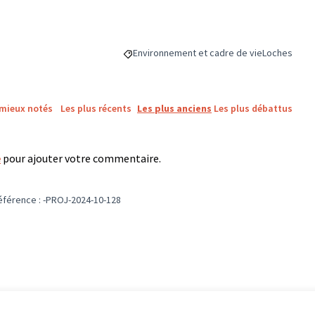
Environnement et cadre de vie
Loches
Filtrer les résultats de la catégorie : Envi
Filtrer les r
 mieux notés
Les plus récents
Les plus anciens
Les plus débattus
e
pour ajouter votre commentaire.
éférence : -PROJ-2024-10-128