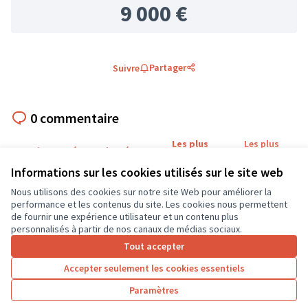
9 000 €
Partager
Suivre
0 commentaire
Les plus
Les plus
Les mieux notés
Les plus récents
anciens
débattus
Informations sur les cookies utilisés sur le site web
Commentaire supprimé le 17/10/2024 19:56
Nous utilisons des cookies sur notre site Web pour améliorer la
performance et les contenus du site. Les cookies nous permettent
de fournir une expérience utilisateur et un contenu plus
personnalisés à partir de nos canaux de médias sociaux.
Connectez-vous
ou
créez un compte
pour ajouter votre
Tout accepter
commentaire.
Accepter seulement les cookies essentiels
Paramètres
Référence : -PROJ-2024-10-114