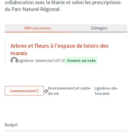
collaboration avec la Mairie et selon les prescriptions
du Parc Naturel Régional.
Propositions
Images
Arbres et fleurs à l'espace de loisirs des
marais
Lignières Jeunesse
0
0
Soumis au vote
Environnement et cadre
Lignières-de-
Commentaire
Filtrer les résultats de la catégorie : Environne
Filtrer les résultats 
de vie
Touraine
Budget