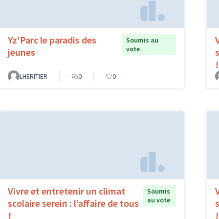
Yz'Parc le paradis des
Soumis au
vote
jeunes
s
!
LHERITIER
0
0
Vivre et entretenir un climat
Soumis
au vote
scolaire serein : l’affaire de tous
s
!
!