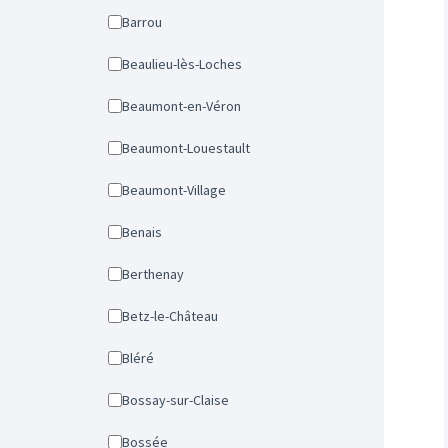
Barrou
Beaulieu-lès-Loches
Beaumont-en-Véron
Beaumont-Louestault
Beaumont-Village
Benais
Berthenay
Betz-le-Château
Bléré
Bossay-sur-Claise
Bossée