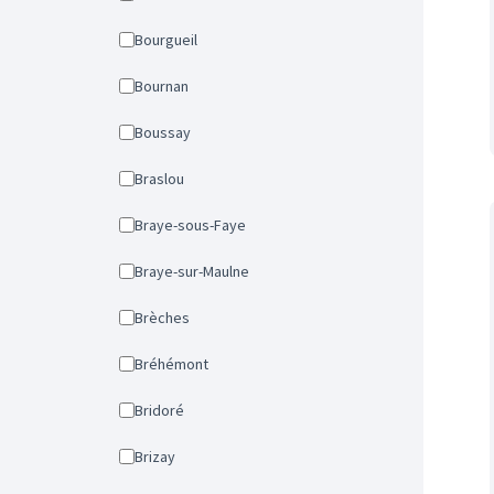
Bourgueil
Bournan
Boussay
Braslou
Braye-sous-Faye
Braye-sur-Maulne
Brèches
Bréhémont
Bridoré
Brizay