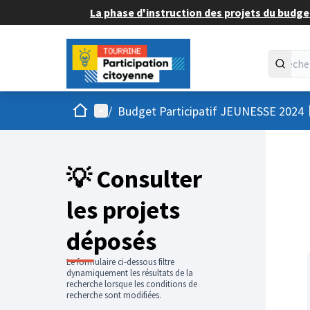
La phase d'instruction des projets du budget
Accueil
Menu principal
/
Budget Participatif JEUNESSE 2024
💡 Consulter
les projets
déposés
Le formulaire ci-dessous filtre
dynamiquement les résultats de la
recherche lorsque les conditions de
recherche sont modifiées.