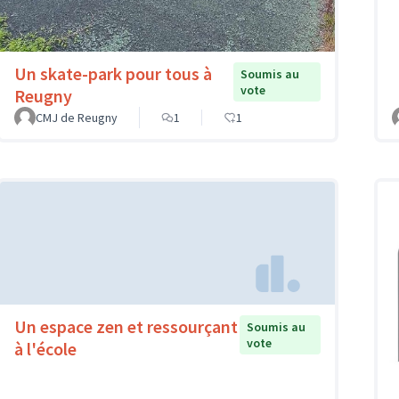
Un skate-park pour tous à
Soumis au
vote
Reugny
CMJ de Reugny
1
1
Un espace zen et ressourçant
Soumis au
vote
à l'école