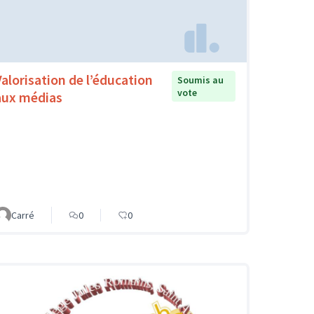
Valorisation de l’éducation
Soumis au
vote
aux médias
Carré
0
0