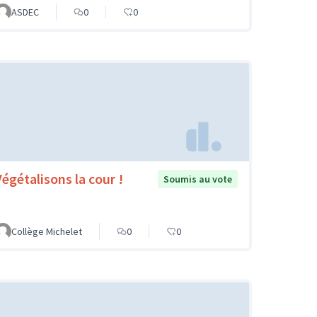
ASDEC
0
0
Végétalisons la cour !
Soumis au vote
Collège Michelet
0
0