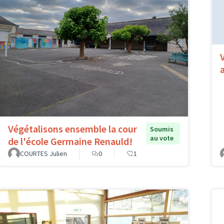
Végétalisons ensemble la cour
Soumis
au vote
de l'école Germaine Renauld!
COURTES Julien
0
1