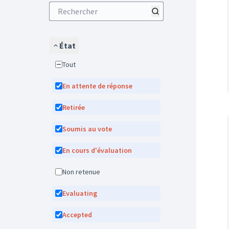
État
Tout
En attente de réponse
Retirée
Soumis au vote
En cours d'évaluation
Non retenue
Evaluating
Accepted