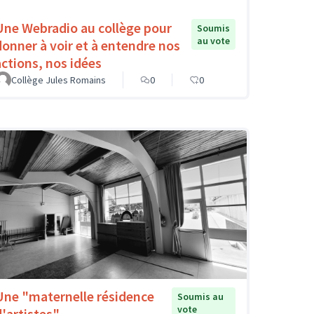
Une Webradio au collège pour
Soumis
au vote
donner à voir et à entendre nos
actions, nos idées
Collège Jules Romains
0
0
Une "maternelle résidence
Soumis au
vote
d'artistes"