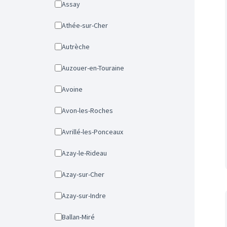
Assay
Athée-sur-Cher
Autrèche
Auzouer-en-Touraine
Avoine
Avon-les-Roches
Avrillé-les-Ponceaux
Azay-le-Rideau
Azay-sur-Cher
Azay-sur-Indre
Ballan-Miré