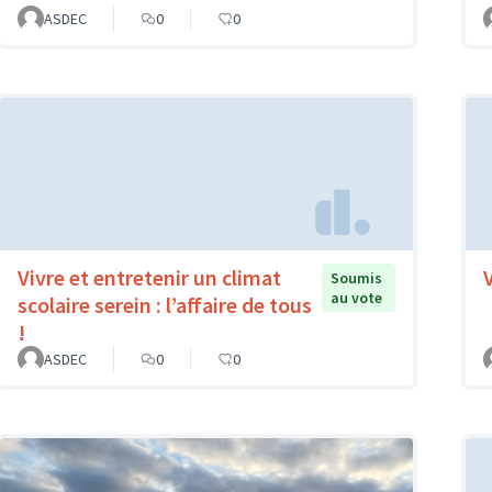
ASDEC
0
0
Vivre et entretenir un climat
Soumis
au vote
scolaire serein : l’affaire de tous
!
ASDEC
0
0