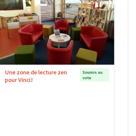
Une zone de lecture zen
Soumis au
vote
pour Vinci!