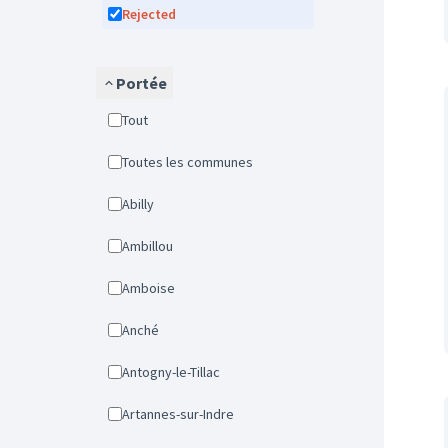
Rejected
Portée
Tout
Toutes les communes
Abilly
Ambillou
Amboise
Anché
Antogny-le-Tillac
Artannes-sur-Indre