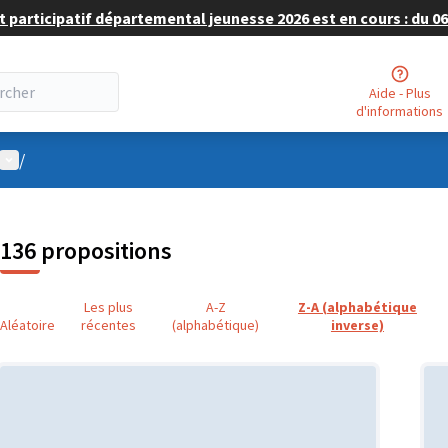
 participatif départemental jeunesse 2026 est en cours : du 06 
Aide - Plus
d'informations
Menu utilisateur
/
136 propositions
Les plus
A-Z
Z-A (alphabétique
Aléatoire
récentes
(alphabétique)
inverse)