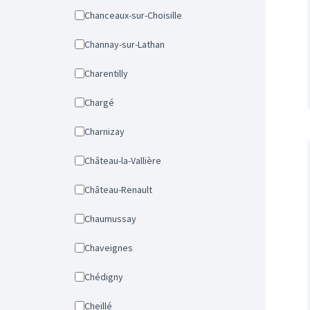
Chanceaux-sur-Choisille
Channay-sur-Lathan
Charentilly
Chargé
Charnizay
Château-la-Vallière
Château-Renault
Chaumussay
Chaveignes
Chédigny
Cheillé