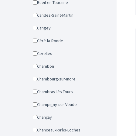
Bueil-en-Touraine
Candes-Saint-Martin
Cangey
Céré-la-Ronde
Cerelles
Chambon
Chambourg-sur-Indre
Chambray-lès-Tours
Champigny-sur-Veude
Chançay
Chanceaux-près-Loches