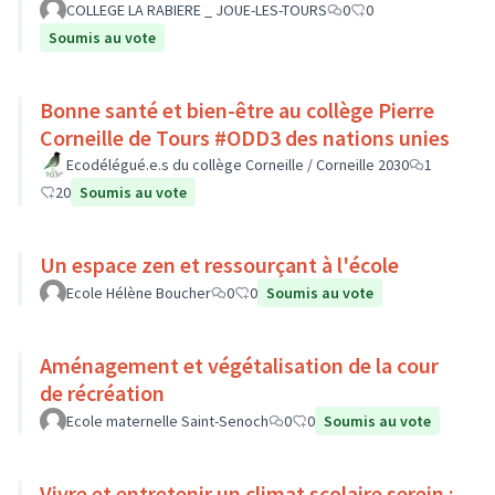
COLLEGE LA RABIERE _ JOUE-LES-TOURS
0
0
Soumis au vote
Bonne santé et bien-être au collège Pierre
Corneille de Tours #ODD3 des nations unies
Ecodélégué.e.s du collège Corneille / Corneille 2030
1
20
Soumis au vote
Un espace zen et ressourçant à l'école
Ecole Hélène Boucher
0
0
Soumis au vote
Aménagement et végétalisation de la cour
de récréation
Ecole maternelle Saint-Senoch
0
0
Soumis au vote
Vivre et entretenir un climat scolaire serein :