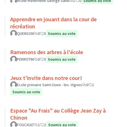
école maternelle George Sand
1
0
Soumis au vote
Apprendre en jouant dans la cour de
récréation
QUENSON
0
0
Soumis au vote
Ramenons des arbres à l'école
PERROTIN
0
0
Soumis au vote
Jeux t'invite dans notre cour!
Ecole primaire Saint-Ouen - les -Vignes
0
1
Soumis au vote
Espace "Au Frais" au Collège Jean Zay à
Chinon
FOUCAULT
1
2
Soumis au vote