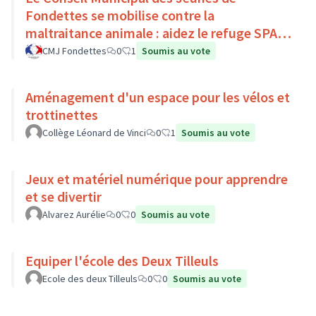
Fondettes se mobilise contre la
maltraitance animale : aidez le refuge SPA
de Luynes !
CMJ Fondettes
0
1
Soumis au vote
Aménagement d'un espace pour les vélos et
trottinettes
Collège Léonard de Vinci
0
1
Soumis au vote
Jeux et matériel numérique pour apprendre
et se divertir
Alvarez Aurélie
0
0
Soumis au vote
Equiper l'école des Deux Tilleuls
Ecole des deux Tilleuls
0
0
Soumis au vote