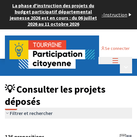
La phase d'instruction des projets du
budget participatif départemental
-
Instruction
jeunesse 2026 est en cours : du 06 juillet
2026 au 11 octobre 2026
Se connecter
Menu princi
Budget Participatif JEUNESSE 2024
/
Menu p
💡 Consulter les projets déposés
💡 Consulter les projets
déposés
Filtrer et rechercher
136 propositions