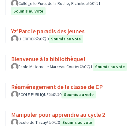
Collège le Puits de la Roche, Richelieu
0
1
Soumis au vote
Yz'Parc le paradis des jeunes
LHERITIER
0
0
Soumis au vote
Bienvenue à la bibliothèque!
Ecole Maternelle Marceau Courier
0
1
Soumis au vote
Réaménagement de la classe de CP
ECOLE PUBLIQUE
0
0
Soumis au vote
Manipuler pour apprendre au cycle 2
école de Thizay
0
0
Soumis au vote