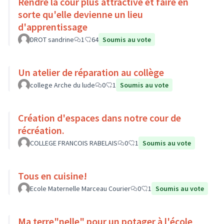
Rendre la cour plus attractive et faire en
sorte qu'elle devienne un lieu
d'apprentissage
DROT sandrine
1
64
Soumis au vote
Un atelier de réparation au collège
college Arche du lude
0
1
Soumis au vote
Création d'espaces dans notre cour de
récréation.
COLLEGE FRANCOIS RABELAIS
0
1
Soumis au vote
Tous en cuisine!
Ecole Maternelle Marceau Courier
0
1
Soumis au vote
Ma terre"nelle" pour un potager à l'école