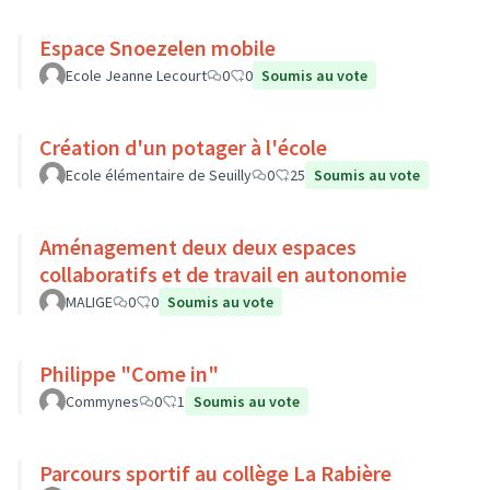
Espace Snoezelen mobile
Ecole Jeanne Lecourt
0
0
Soumis au vote
Création d'un potager à l'école
Ecole élémentaire de Seuilly
0
25
Soumis au vote
Aménagement deux deux espaces
collaboratifs et de travail en autonomie
MALIGE
0
0
Soumis au vote
Philippe "Come in"
Commynes
0
1
Soumis au vote
Parcours sportif au collège La Rabière