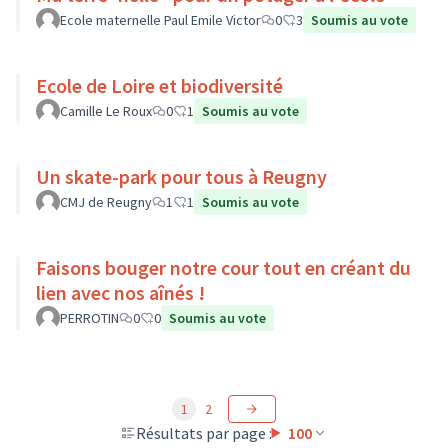
Ecole maternelle Paul Emile Victor
0
3
Soumis au vote
Ecole de Loire et biodiversité
Camille Le Roux
0
1
Soumis au vote
Un skate-park pour tous à Reugny
CMJ de Reugny
1
1
Soumis au vote
Faisons bouger notre cour tout en créant du
lien avec nos aînés !
PERROTIN
0
0
Soumis au vote
1
2
Résultats par page :
100