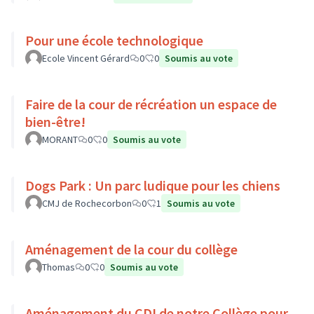
Pour une école technologique
Ecole Vincent Gérard
0
0
Soumis au vote
Faire de la cour de récréation un espace de
bien-être!
MORANT
0
0
Soumis au vote
Dogs Park : Un parc ludique pour les chiens
CMJ de Rochecorbon
0
1
Soumis au vote
Aménagement de la cour du collège
Thomas
0
0
Soumis au vote
Aménagement du CDI de notre Collège pour