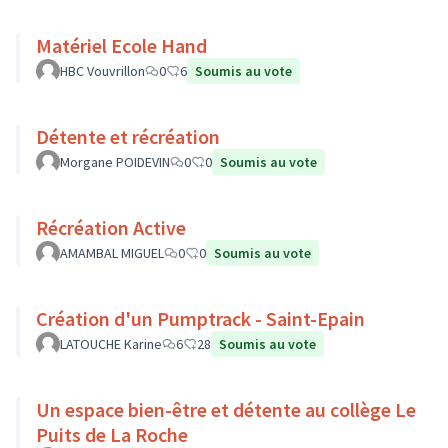
Matériel Ecole Hand
HBC Vouvrillon
0
6
Soumis au vote
Détente et récréation
Morgane POIDEVIN
0
0
Soumis au vote
Récréation Active
AMAMBAL MIGUEL
0
0
Soumis au vote
Création d'un Pumptrack - Saint-Epain
LATOUCHE Karine
6
28
Soumis au vote
Un espace bien-être et détente au collège Le
Puits de La Roche