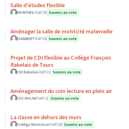
Salle d'études flexible
MONTHEIL
0
0
Soumis au vote
Aménager la salle de motricité maternelle
ISAMBERT
0
0
Soumis au vote
Projet de CDI flexible au Collège François
Rabelais de Tours
CDI Rabelais
0
1
Soumis au vote
Aménagement du coin lecture en plein air
CVC RACAN
0
1
Soumis au vote
La classe en dehors des murs
Collège Montrésor
0
0
Soumis au vote