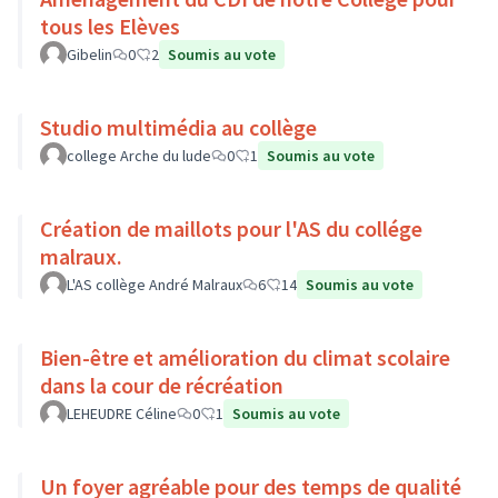
tous les Elèves
Gibelin
0
2
Soumis au vote
Studio multimédia au collège
college Arche du lude
0
1
Soumis au vote
Création de maillots pour l'AS du collége
malraux.
L'AS collège André Malraux
6
14
Soumis au vote
Bien-être et amélioration du climat scolaire
dans la cour de récréation
LEHEUDRE Céline
0
1
Soumis au vote
Un foyer agréable pour des temps de qualité