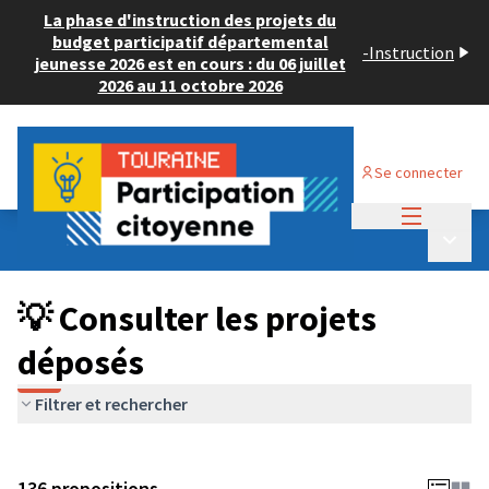
La phase d'instruction des projets du
budget participatif départemental
-
Instruction
jeunesse 2026 est en cours : du 06 juillet
2026 au 11 octobre 2026
Se connecter
Menu princi
Budget Participatif JEUNESSE 2024
/
Menu p
💡 Consulter les projets déposés
💡 Consulter les projets
déposés
Filtrer et rechercher
136 propositions