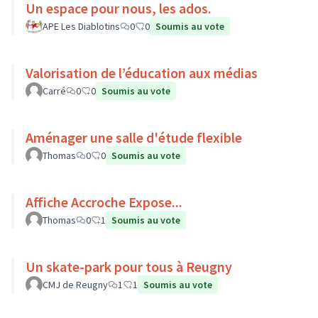
Un espace pour nous, les ados.
APE Les Diablotins
0
0
Soumis au vote
Valorisation de l’éducation aux médias
Carré
0
0
Soumis au vote
Aménager une salle d'étude flexible
Thomas
0
0
Soumis au vote
Affiche Accroche Expose...
Thomas
0
1
Soumis au vote
Un skate-park pour tous à Reugny
CMJ de Reugny
1
1
Soumis au vote