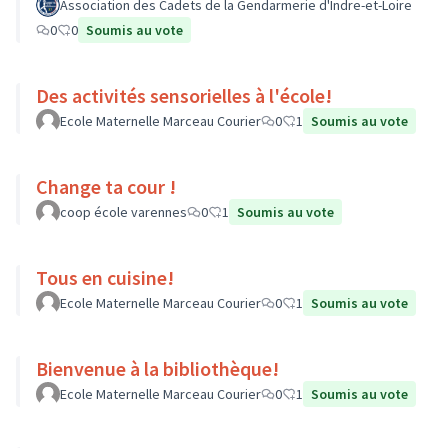
Association des Cadets de la Gendarmerie d'Indre-et-Loire
0
0
Soumis au vote
Des activités sensorielles à l'école!
Ecole Maternelle Marceau Courier
0
1
Soumis au vote
Change ta cour !
coop école varennes
0
1
Soumis au vote
Tous en cuisine!
Ecole Maternelle Marceau Courier
0
1
Soumis au vote
Bienvenue à la bibliothèque!
Ecole Maternelle Marceau Courier
0
1
Soumis au vote