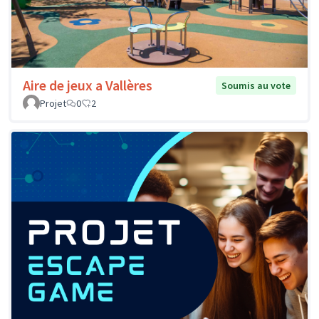
Aire de jeux a Vallères
Soumis au vote
Projet
0
2