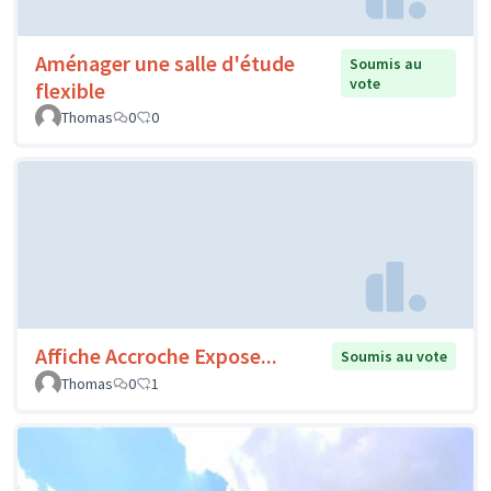
Aménager une salle d'étude
Soumis au
vote
flexible
Thomas
0
0
Affiche Accroche Expose...
Soumis au vote
Thomas
0
1