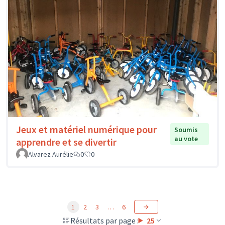
Jeux et matériel numérique pour
Soumis
au vote
apprendre et se divertir
Alvarez Aurélie
0
0
1
2
3
…
6
Résultats par page :
25