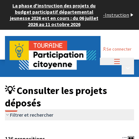
La phase d'instruction des projets du
budget participatif départemental
-
Instruction
jeunesse 2026 est en cours : du 06 juillet
2026 au 11 octobre 2026
Se connecter
Menu princi
Budget Participatif JEUNESSE 2024
/
Menu p
💡 Consulter les projets déposés
💡 Consulter les projets
déposés
Filtrer et rechercher
136 propositions