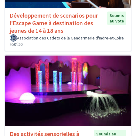
Développement de scenarios pour
Soumis
au vote
l’Escape Game à destination des
jeunes de 14 à 18 ans
Association des Cadets de la Gendarmerie d'Indre-et-Loire
0
0
Des activités sensorielles à
Soumis au