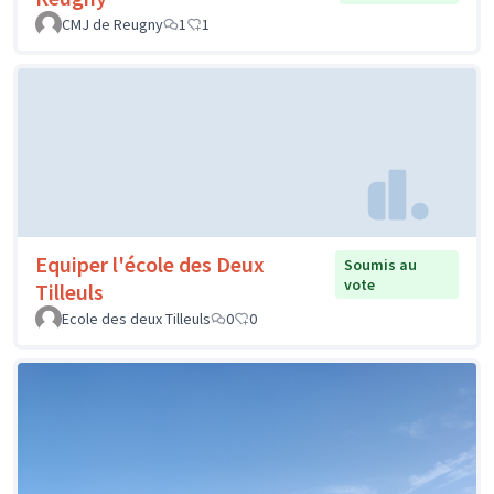
CMJ de Reugny
1
1
Equiper l'école des Deux
Soumis au
vote
Tilleuls
Ecole des deux Tilleuls
0
0