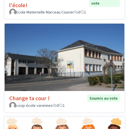
vote
l'école!
Ecole Maternelle Marceau Courier
0
1
Change ta cour !
Soumis au vote
coop école varennes
0
1