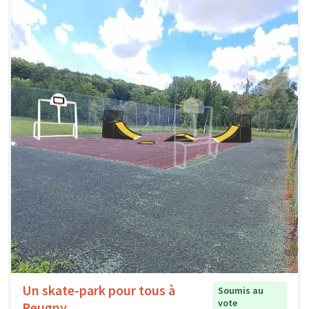
Un skate-park pour tous à
Soumis au
vote
Reugny