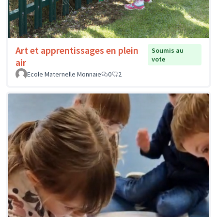
Art et apprentissages en plein
Soumis au
vote
air
Ecole Maternelle Monnaie
0
2