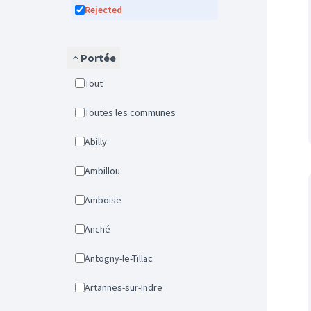
Rejected
Portée
Tout
Toutes les communes
Abilly
Ambillou
Amboise
Anché
Antogny-le-Tillac
Artannes-sur-Indre