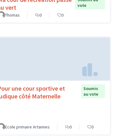
vote
au vert
Thomas
0
0
Pour une cour sportive et
Soumis
au vote
ludique côté Maternelle
Ecole primaire Artannes
0
0