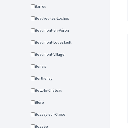
Barrou
Beaulieu-lès-Loches
Beaumont-en-Véron
Beaumont-Louestault
Beaumont-Village
Benais
Berthenay
Betz-le-Château
Bléré
Bossay-sur-Claise
Bossée