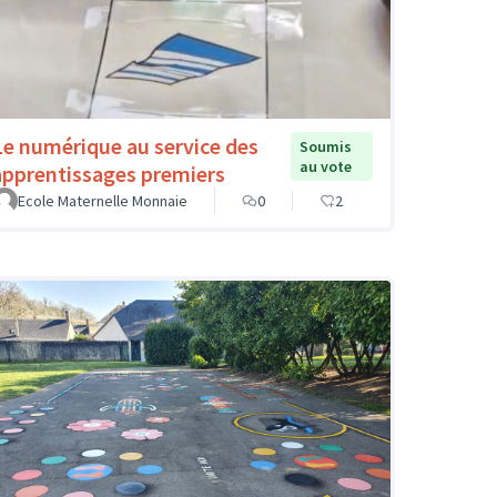
Le numérique au service des
Soumis
au vote
apprentissages premiers
Ecole Maternelle Monnaie
0
2