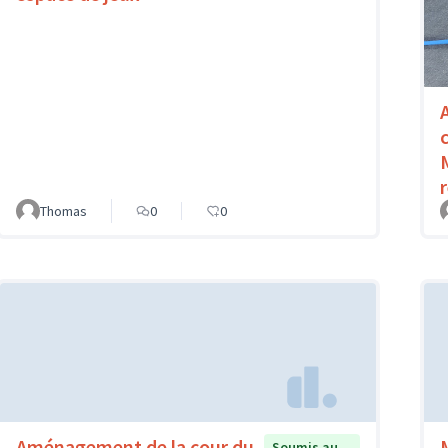
Thomas
0
0
Aménagement de la cour du
Soumis au