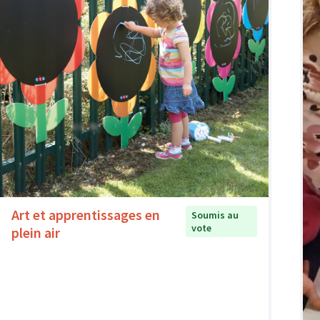
Art et apprentissages en
Soumis au
vote
plein air