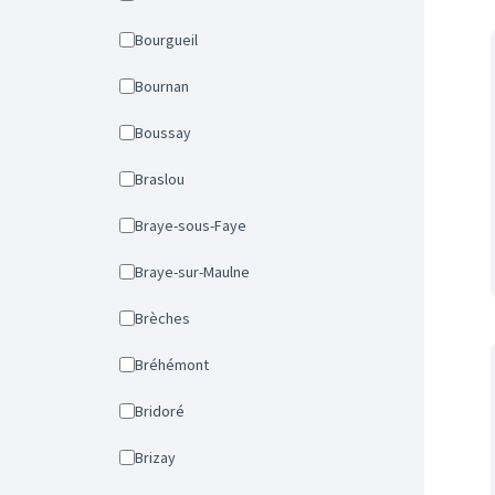
Bourgueil
Bournan
Boussay
Braslou
Braye-sous-Faye
Braye-sur-Maulne
Brèches
Bréhémont
Bridoré
Brizay