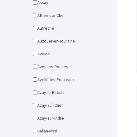
Assay
Athée-sur-Cher
Autrèche
Auzouer-en-Touraine
Avoine
Avon-les-Roches
Avrillé-les-Ponceaux
Azay-le-Rideau
Azay-sur-Cher
Azay-sur-Indre
Ballan-Miré