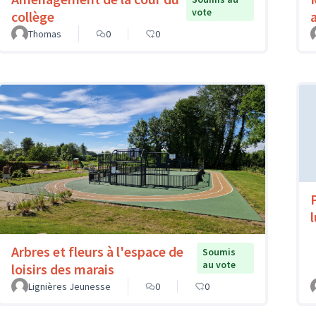
vote
collège
Thomas
0
0
Arbres et fleurs à l'espace de
Soumis
au vote
loisirs des marais
Lignières Jeunesse
0
0