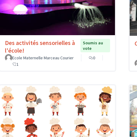
Des activités sensorielles à
Soumis au
vote
l'école!
Ecole Maternelle Marceau Courier
0
1