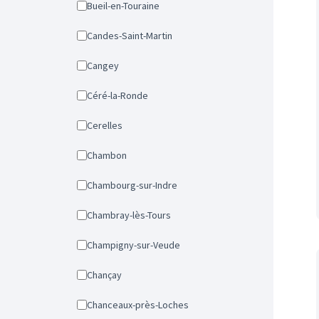
Bueil-en-Touraine
Candes-Saint-Martin
Cangey
Céré-la-Ronde
Cerelles
Chambon
Chambourg-sur-Indre
Chambray-lès-Tours
Champigny-sur-Veude
Chançay
Chanceaux-près-Loches