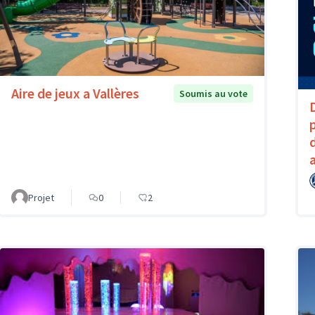
Aire de jeux a Vallères
Soumis au vote
Projet
0
2