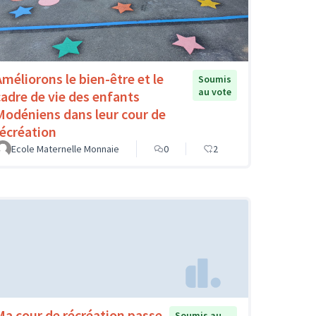
Améliorons le bien-être et le
Soumis
au vote
cadre de vie des enfants
Modéniens dans leur cour de
récréation
Ecole Maternelle Monnaie
0
2
Ma cour de récréation passe
Soumis au