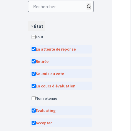
État
Tout
En attente de réponse
Retirée
Soumis au vote
En cours d'évaluation
Non retenue
Evaluating
Accepted