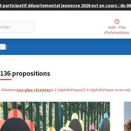
 participatif départemental jeunesse 2026 est en cours : du 06 
Aide - Plus
d'informations
Menu utilisateur
/
136 propositions
Aléatoire
Les plus récentes
A-Z (alphabétique)
Z-A (alphabétique inverse)