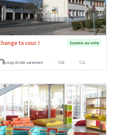
Change ta cour !
Soumis au vote
coop école varennes
0
1