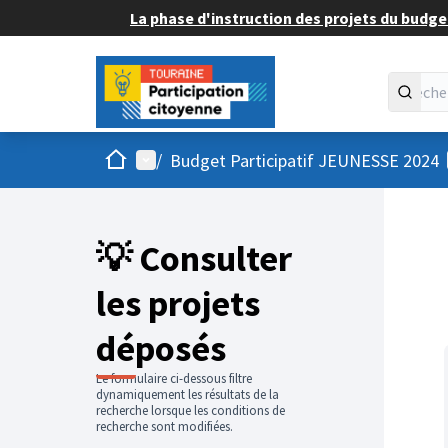
La phase d'instruction des projets du budget
Accueil
Menu principal
/
Budget Participatif JEUNESSE 2024
💡 Consulter
les projets
déposés
Le formulaire ci-dessous filtre
dynamiquement les résultats de la
recherche lorsque les conditions de
recherche sont modifiées.