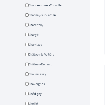
Chanceaux-sur-Choisille
Channay-sur-Lathan
Charentilly
Chargé
Charnizay
Château-la-Vallière
Château-Renault
Chaumussay
Chaveignes
Chédigny
Cheillé