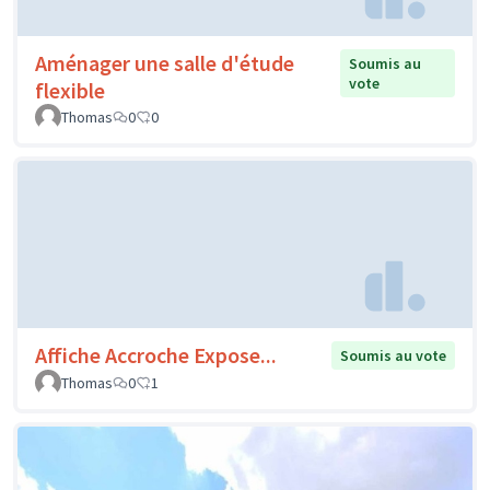
Aménager une salle d'étude
Soumis au
vote
flexible
Thomas
0
0
Affiche Accroche Expose...
Soumis au vote
Thomas
0
1