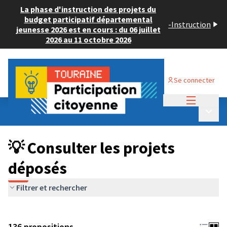
La phase d'instruction des projets du
budget participatif départemental
-
Instruction
jeunesse 2026 est en cours : du 06 juillet
2026 au 11 octobre 2026
Se connecter
Menu princi
Budget Participatif JEUNESSE 2024
/
Menu p
💡 Consulter les projets déposés
💡 Consulter les projets
déposés
Filtrer et rechercher
136 propositions