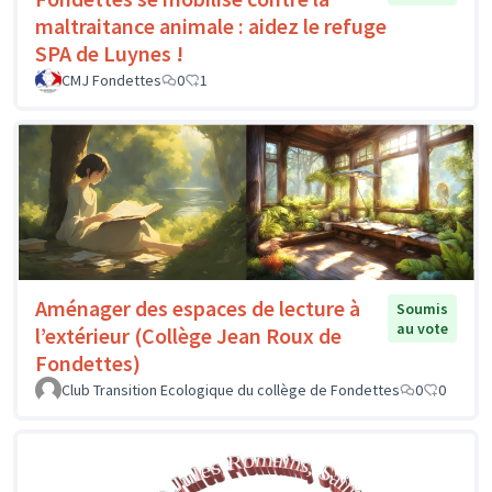
maltraitance animale : aidez le refuge
SPA de Luynes !
CMJ Fondettes
0
1
Aménager des espaces de lecture à
Soumis
au vote
l’extérieur (Collège Jean Roux de
Fondettes)
Club Transition Ecologique du collège de Fondettes
0
0