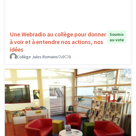
Une Webradio au collège pour donner
Soumis
au vote
à voir et à entendre nos actions, nos
idées
Collège Jules Romains
0
0