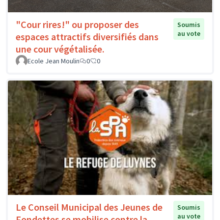
"Cour rires!" ou proposer des
Soumis
au vote
espaces attractifs diversifiés dans
une cour végétalisée.
Ecole Jean Moulin
0
0
Le Conseil Municipal des Jeunes de
Soumis
au vote
Fondettes se mobilise contre la