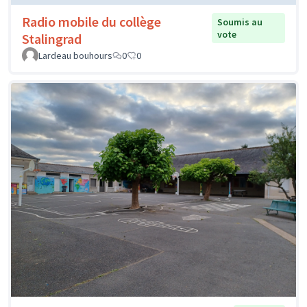
Radio mobile du collège
Soumis au
vote
Stalingrad
Lardeau bouhours
0
0