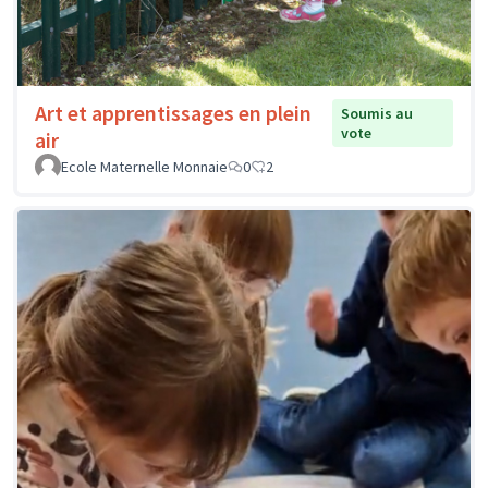
Art et apprentissages en plein
Soumis au
vote
air
Ecole Maternelle Monnaie
0
2