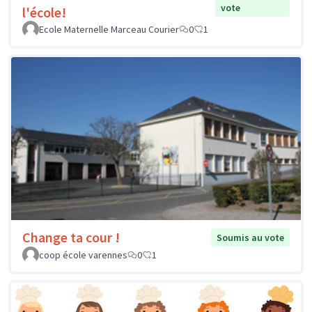
vote
l'école!
Ecole Maternelle Marceau Courier
0
1
Change ta cour !
Soumis au vote
coop école varennes
0
1