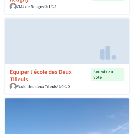
CMJ de Reugny
1
1
Equiper l'école des Deux
Soumis au
vote
Tilleuls
Ecole des deux Tilleuls
0
0