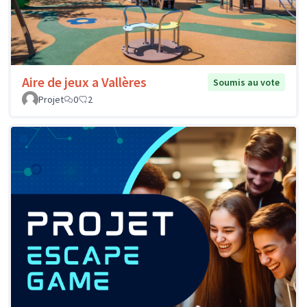
Aire de jeux a Vallères
Soumis au vote
Projet
0
2