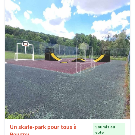
Un skate-park pour tous à
Soumis au
vote
Reugny