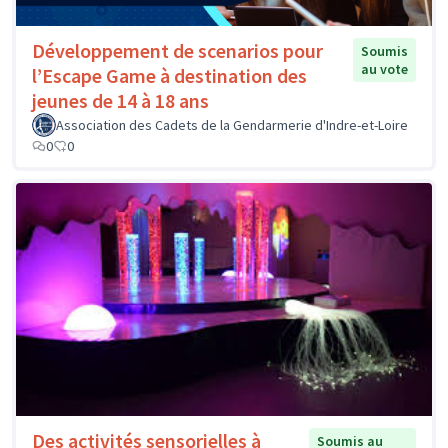
Développement de scenarios pour
Soumis
au vote
l’Escape Game à destination des
jeunes de 14 à 18 ans
Association des Cadets de la Gendarmerie d'Indre-et-Loire
0
0
Des activités sensorielles à
Soumis au