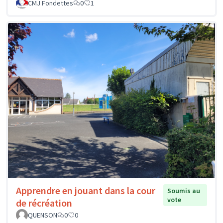
CMJ Fondettes
0
1
Apprendre en jouant dans la cour
Soumis au
vote
de récréation
QUENSON
0
0