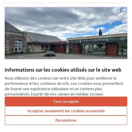
Informations sur les cookies utilisés sur le site web
Nous utilisons des cookies sur notre site Web pour améliorer la
performance et les contenus du site. Les cookies nous permettent
de fournir une expérience utilisateur et un contenu plus
personnalisés à partir de nos canaux de médias sociaux.
Tout accepter
Création d'espaces ombragés et
Soumis
Accepter seulement les cookies essentiels
au vote
zones de jeux détentes dans la cour
de l'école
Paramètres
Ecole primaire du Kiosque
0
26