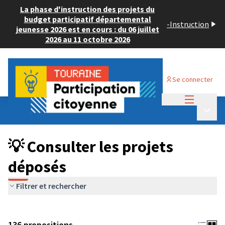
La phase d'instruction des projets du
budget participatif départemental
-
Instruction
jeunesse 2026 est en cours : du 06 juillet
2026 au 11 octobre 2026
Se connecter
Menu princi
Budget Participatif JEUNESSE 2024
/
Menu p
💡 Consulter les projets déposés
💡 Consulter les projets
déposés
Filtrer et rechercher
136 propositions