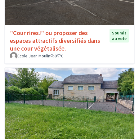
"Cour rires!" ou proposer des
Soumis
au vote
espaces attractifs diversifiés dans
une cour végétalisée.
Ecole Jean Moulin
0
0