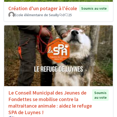
Création d'un potager à l'école
Soumis au vote
Ecole élémentaire de Seuilly
0
25
Le Conseil Municipal des Jeunes de
Soumis
au vote
Fondettes se mobilise contre la
maltraitance animale : aidez le refuge
SPA de Luynes !