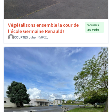
Végétalisons ensemble la cour de
Soumis
au vote
l'école Germaine Renauld!
COURTES Julien
0
1