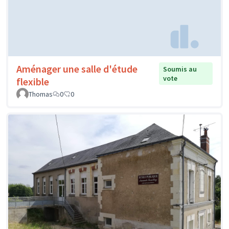
Aménager une salle d'étude
Soumis au
vote
flexible
Thomas
0
0