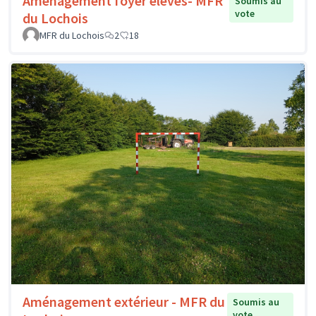
Aménagement foyer élèves- MFR
Soumis au
vote
du Lochois
MFR du Lochois
2
18
Aménagement extérieur - MFR du
Soumis au
vote