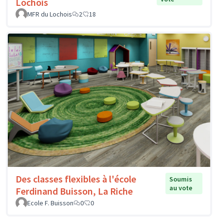
Lochois
MFR du Lochois
2
18
Des classes flexibles à l'école
Soumis
au vote
Ferdinand Buisson, La Riche
Ecole F. Buisson
0
0