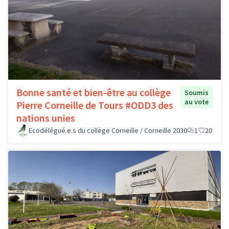
Bonne santé et bien-être au collège
Soumis
au vote
Pierre Corneille de Tours #ODD3 des
nations unies
Ecodélégué.e.s du collège Corneille / Corneille 2030
1
20