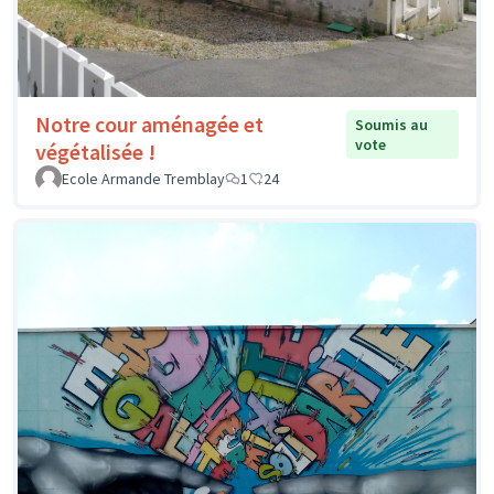
Notre cour aménagée et
Soumis au
vote
végétalisée !
Ecole Armande Tremblay
1
24