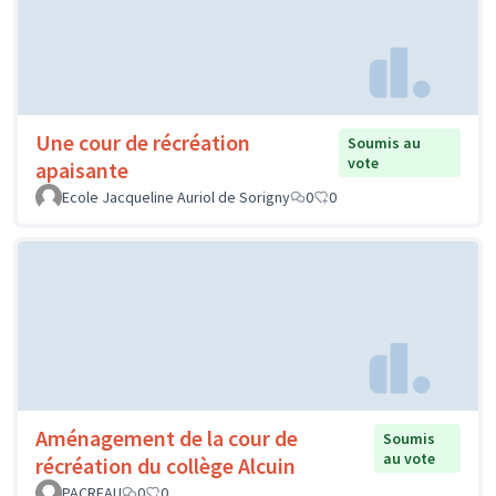
Une cour de récréation
Soumis au
vote
apaisante
Ecole Jacqueline Auriol de Sorigny
0
0
Aménagement de la cour de
Soumis
au vote
récréation du collège Alcuin
PACREAU
0
0