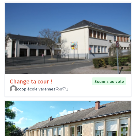
Change ta cour !
Soumis au vote
coop école varennes
0
1