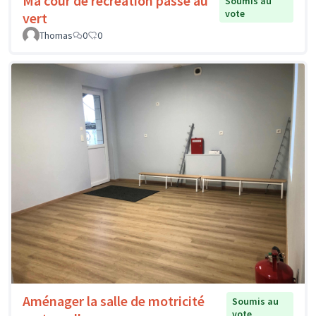
Ma cour de récréation passe au
Soumis au
vote
vert
Thomas
0
0
Aménager la salle de motricité
Soumis au
vote