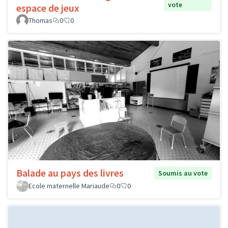
vote
espace de jeux
Thomas
0
0
Balade au pays des livres
Soumis au vote
Ecole maternelle Mariaude
0
0