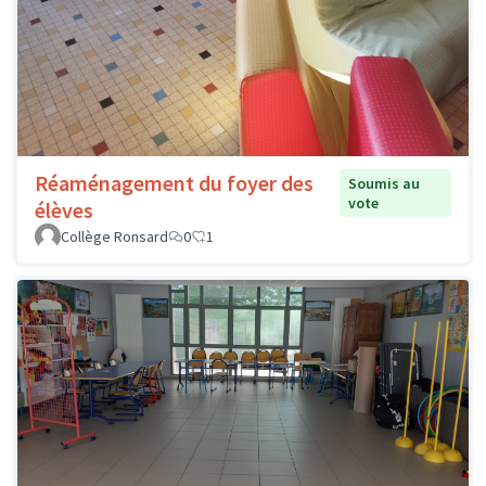
Réaménagement du foyer des
Soumis au
vote
élèves
Collège Ronsard
0
1