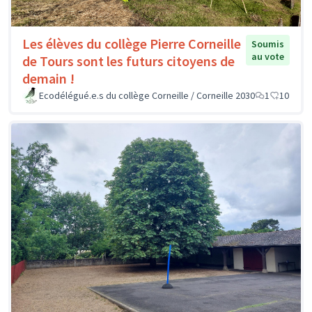
Les élèves du collège Pierre Corneille
Soumis
au vote
de Tours sont les futurs citoyens de
demain !
Ecodélégué.e.s du collège Corneille / Corneille 2030
1
10