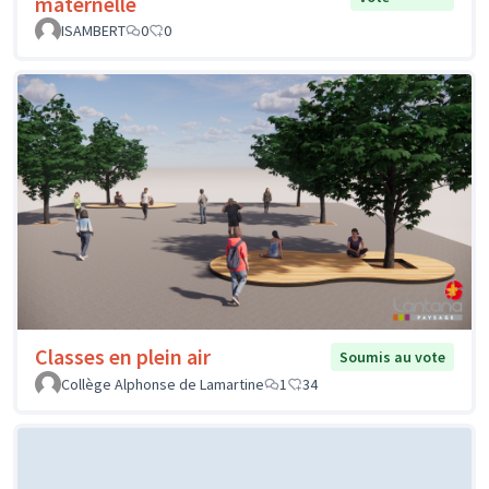
maternelle
ISAMBERT
0
0
Classes en plein air
Soumis au vote
Collège Alphonse de Lamartine
1
34