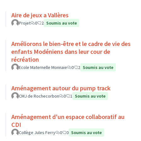
Aire de jeux a Vallères
Projet
0
2
Soumis au vote
Améliorons le bien-être et le cadre de vie des
enfants Modéniens dans leur cour de
récréation
Ecole Maternelle Monnaie
0
2
Soumis au vote
Aménagement autour du pump track
CMJ de Rochecorbon
0
1
Soumis au vote
Aménagement d'un espace collaboratif au
CDI
Collège Jules Ferry
0
0
Soumis au vote