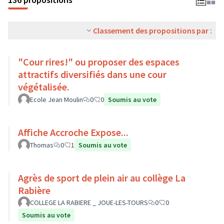
Classement des propositions par :
"Cour rires!" ou proposer des espaces
attractifs diversifiés dans une cour
végétalisée.
Ecole Jean Moulin
0
0
Soumis au vote
Affiche Accroche Expose...
Thomas
0
1
Soumis au vote
Agrès de sport de plein air au collège La
Rabière
COLLEGE LA RABIERE _ JOUE-LES-TOURS
0
0
Soumis au vote