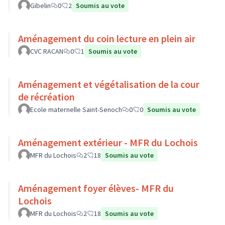
Gibelin
0
2
Soumis au vote
Aménagement du coin lecture en plein air
CVC RACAN
0
1
Soumis au vote
Aménagement et végétalisation de la cour
de récréation
Ecole maternelle Saint-Senoch
0
0
Soumis au vote
Aménagement extérieur - MFR du Lochois
MFR du Lochois
2
18
Soumis au vote
Aménagement foyer élèves- MFR du
Lochois
MFR du Lochois
2
18
Soumis au vote