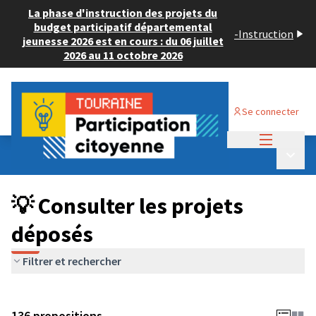
La phase d'instruction des projets du
budget participatif départemental
-
Instruction
jeunesse 2026 est en cours : du 06 juillet
2026 au 11 octobre 2026
Se connecter
Menu princi
Budget Participatif JEUNESSE 2024
/
Menu p
💡 Consulter les projets déposés
💡 Consulter les projets
déposés
Filtrer et rechercher
136 propositions