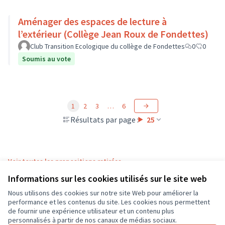
Aménager des espaces de lecture à
l’extérieur (Collège Jean Roux de Fondettes)
Club Transition Ecologique du collège de Fondettes
0
0
Soumis au vote
1
2
3
…
6
Résultats par page :
25
Voir toutes les propositions retirées
Informations sur les cookies utilisés sur le site web
Nous utilisons des cookies sur notre site Web pour améliorer la
Conditions d'utilisation
performance et les contenus du site. Les cookies nous permettent
Paramètres des cookies
de fournir une expérience utilisateur et un contenu plus
CD37 sur X
CD37 sur Facebook
CD37 sur Instagram
CD37 sur YouTube
personnalisés à partir de nos canaux de médias sociaux.