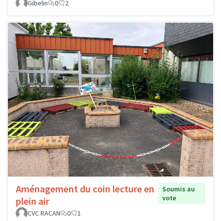
Gibelin
0
2
Aménagement du coin lecture en
Soumis au
vote
plein air
CVC RACAN
0
1