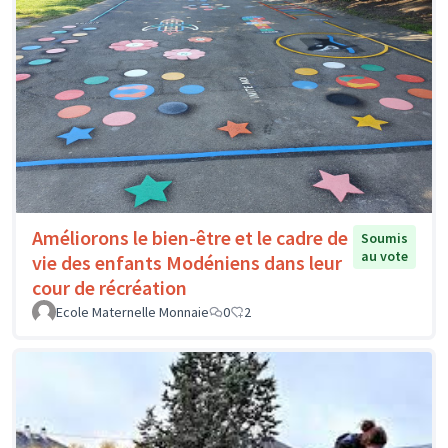
Améliorons le bien-être et le cadre de
Soumis
au vote
vie des enfants Modéniens dans leur
cour de récréation
Ecole Maternelle Monnaie
0
2