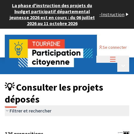
La phase d'instruction des projets du
budget participatif départemental
-
Instruction
jeunesse 2026 est en cours : du 06 juillet
2026 au 11 octobre 2026
Se connecter
Menu princi
Budget Participatif JEUNESSE 2024
/
Menu p
💡 Consulter les projets déposés
💡 Consulter les projets
déposés
Filtrer et rechercher
136 propositions