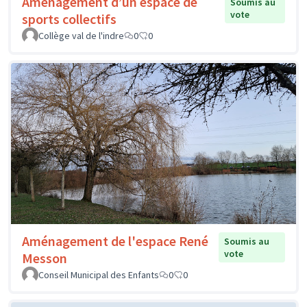
Aménagement d’un espace de
Soumis au
vote
sports collectifs
Collège val de l'indre
0
0
Aménagement de l'espace René
Soumis au
vote
Messon
Conseil Municipal des Enfants
0
0