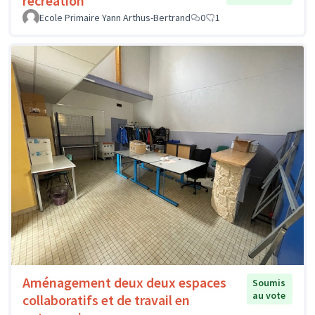
récréation
Ecole Primaire Yann Arthus-Bertrand
0
1
Aménagement deux deux espaces
Soumis
au vote
collaboratifs et de travail en