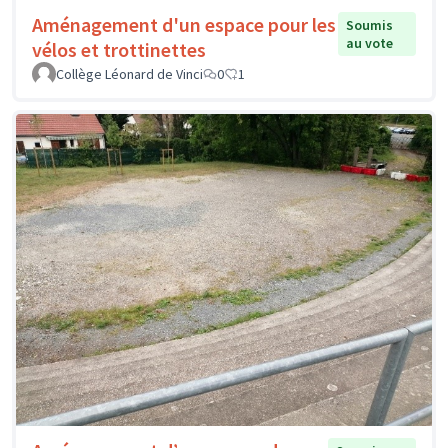
Aménagement d'un espace pour les
Soumis
au vote
vélos et trottinettes
Collège Léonard de Vinci
0
1