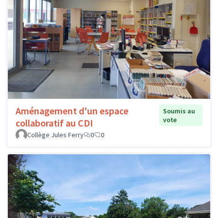
Aménagement d'un espace
Soumis au
vote
collaboratif au CDI
Collège Jules Ferry
0
0