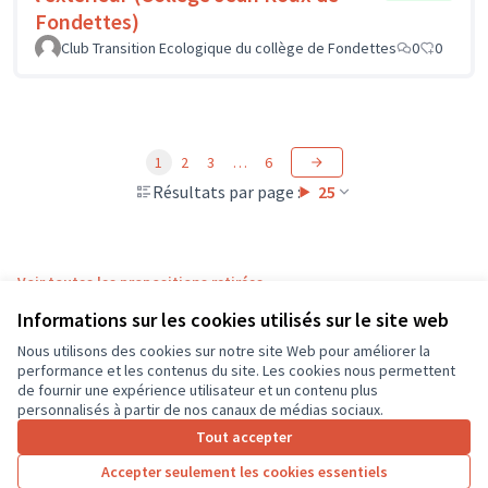
Fondettes)
Club Transition Ecologique du collège de Fondettes
0
0
1
2
3
…
6
Résultats par page :
25
Voir toutes les propositions retirées
Informations sur les cookies utilisés sur le site web
Nous utilisons des cookies sur notre site Web pour améliorer la
Conditions d'utilisation
performance et les contenus du site. Les cookies nous permettent
Paramètres des cookies
de fournir une expérience utilisateur et un contenu plus
CD37 sur X
CD37 sur Facebook
CD37 sur Instagram
CD37 sur YouTube
personnalisés à partir de nos canaux de médias sociaux.
(Lien externe)
(Lien externe)
(Lien externe)
(Lien externe)
Tout accepter
Accepter seulement les cookies essentiels