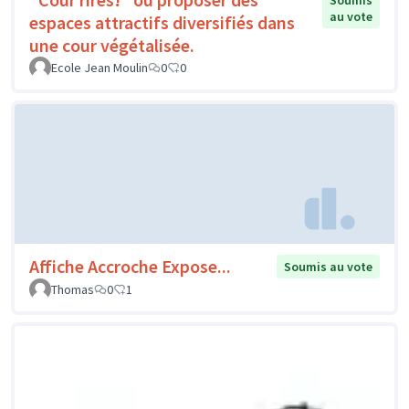
Soumis
au vote
espaces attractifs diversifiés dans
une cour végétalisée.
Ecole Jean Moulin
0
0
Affiche Accroche Expose...
Soumis au vote
Thomas
0
1