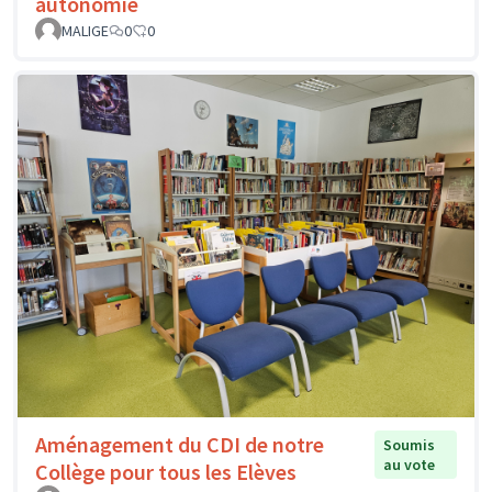
autonomie
MALIGE
0
0
Aménagement du CDI de notre
Soumis
au vote
Collège pour tous les Elèves