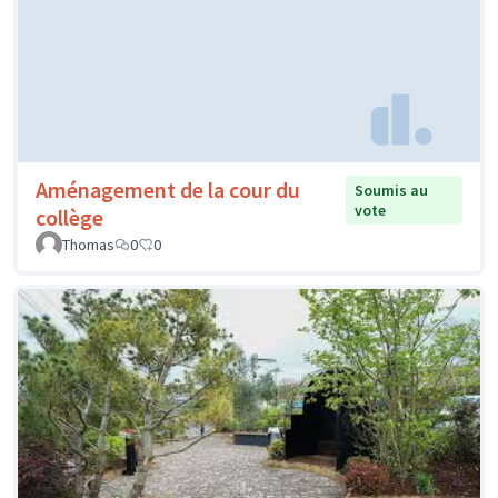
Aménagement de la cour du
Soumis au
vote
collège
Thomas
0
0