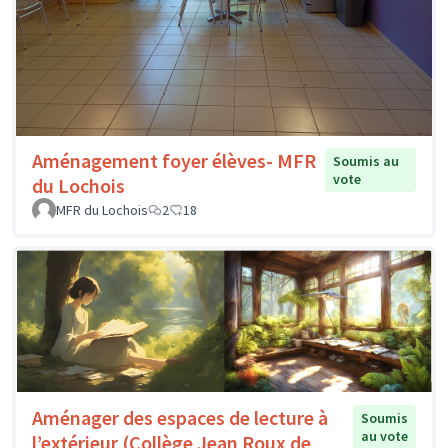
Aménagement foyer élèves- MFR
Soumis au
vote
du Lochois
MFR du Lochois
2
18
Aménager des espaces de lecture à
Soumis
au vote
l’extérieur (Collège Jean Roux de