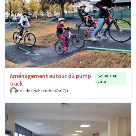
Aménagement autour du pump
Soumis au
vote
track
CMJ de Rochecorbon
0
1