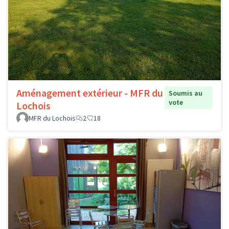
Aménagement extérieur - MFR du
Soumis au
vote
Lochois
MFR du Lochois
2
18