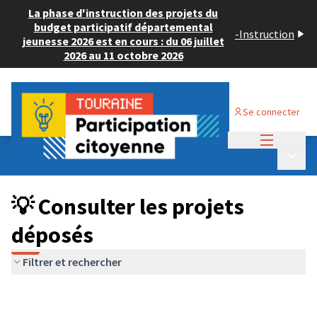
La phase d'instruction des projets du
budget participatif départemental
-
Instruction
jeunesse 2026 est en cours : du 06 juillet
2026 au 11 octobre 2026
Se connecter
Menu princi
Budget Participatif JEUNESSE 2024
/
Menu p
💡 Consulter les projets déposés
💡 Consulter les projets
déposés
Filtrer et rechercher