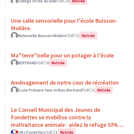
college Arche du lude
0
0
Retirée
Une salle sensorielle pour l'école Buisson-
Molière.
Maternelle Buisson-Molière
0
1
Retirée
Ma"terre"nelle pour un potager à l'école
BERTRAND
0
0
Retirée
Aménagement de notre cour de récréation
Ecole Primaire Yann Arthus-Bertrand
0
1
Retirée
Le Conseil Municipal des Jeunes de
Fondettes se mobilise contre la
maltraitance animale : aidez le refuge SPA
de Luynes !
CMJ Fondettes
0
1
Retirée