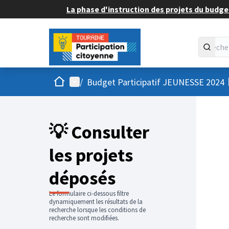
La phase d'instruction des projets du budget
Accueil
Menu principal
/
Budget Participatif JEUNESSE 2024
💡 Consulter
les projets
déposés
Le formulaire ci-dessous filtre
dynamiquement les résultats de la
recherche lorsque les conditions de
recherche sont modifiées.