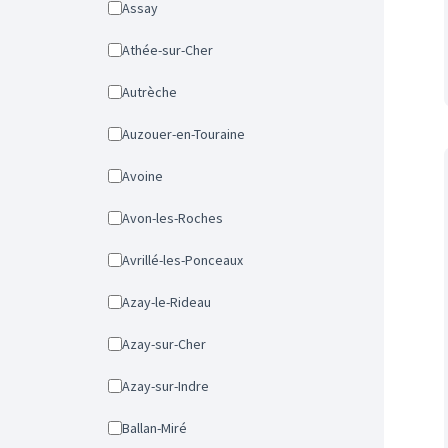
Assay
Athée-sur-Cher
Autrèche
Auzouer-en-Touraine
Avoine
Avon-les-Roches
Avrillé-les-Ponceaux
Azay-le-Rideau
Azay-sur-Cher
Azay-sur-Indre
Ballan-Miré