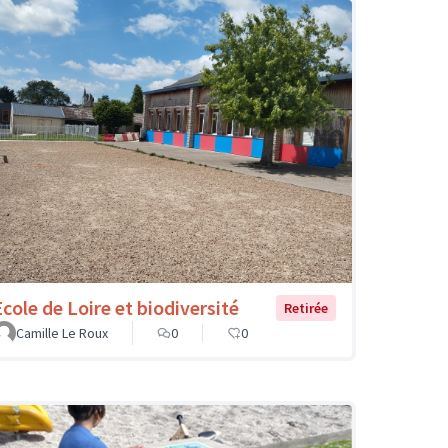
Ecole de Loire et biodiversité
Retirée
Camille Le Roux
0
0