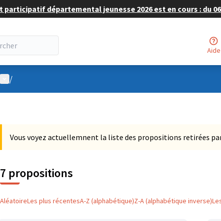
 participatif départemental jeunesse 2026 est en cours : du 06 
Aide
Menu utilisateur
/
Vous voyez actuellemnent la liste des propositions retirées par
7 propositions
Aléatoire
Les plus récentes
A-Z (alphabétique)
Z-A (alphabétique inverse)
Le