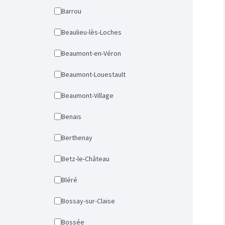
Barrou
Beaulieu-lès-Loches
Beaumont-en-Véron
Beaumont-Louestault
Beaumont-Village
Benais
Berthenay
Betz-le-Château
Bléré
Bossay-sur-Claise
Bossée