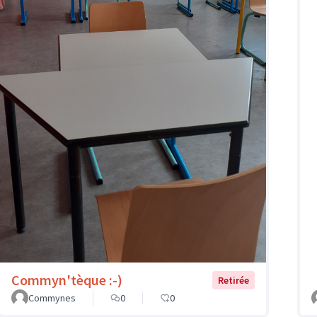
Commyn'tèque :-)
Retirée
Commynes
0
0