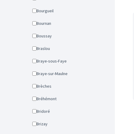
Bourgueil
Bournan
Boussay
Braslou
Braye-sous-Faye
Braye-sur-Maulne
Brèches
Bréhémont
Bridoré
Brizay