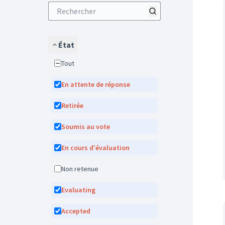
État
Tout
En attente de réponse
Retirée
Soumis au vote
En cours d'évaluation
Non retenue
Evaluating
Accepted