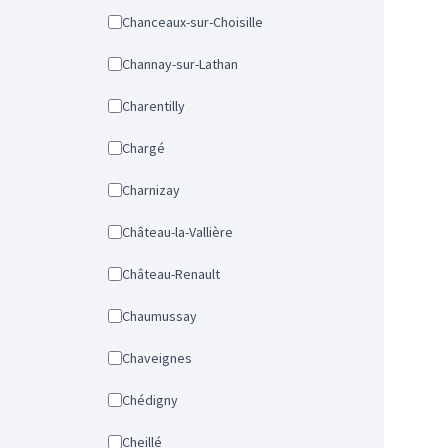
Chanceaux-sur-Choisille
Channay-sur-Lathan
Charentilly
Chargé
Charnizay
Château-la-Vallière
Château-Renault
Chaumussay
Chaveignes
Chédigny
Cheillé