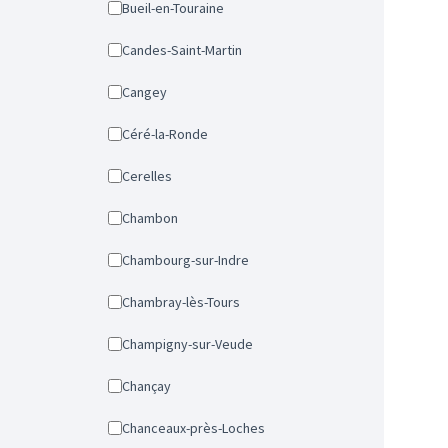
Bueil-en-Touraine
Candes-Saint-Martin
Cangey
Céré-la-Ronde
Cerelles
Chambon
Chambourg-sur-Indre
Chambray-lès-Tours
Champigny-sur-Veude
Chançay
Chanceaux-près-Loches