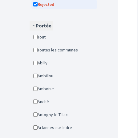
Rejected
Portée
Tout
Toutes les communes
Abilly
Ambillou
Amboise
Anché
Antogny-le-Tillac
Artannes-sur-Indre