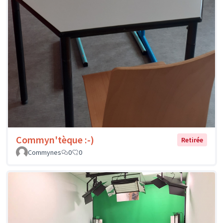
Commyn'tèque :-)
Retirée
Commynes
0
0