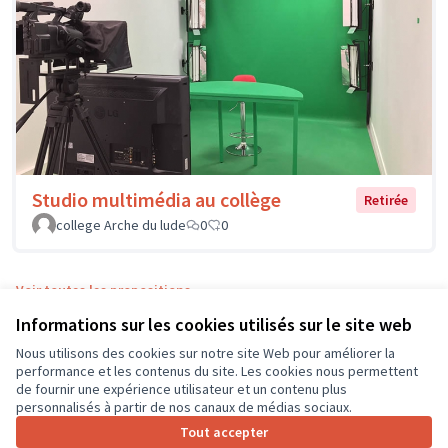
Studio multimédia au collège
Retirée
college Arche du lude
0
0
Voir toutes les propositions
Informations sur les cookies utilisés sur le site web
Nous utilisons des cookies sur notre site Web pour améliorer la
Conditions d'utilisation
performance et les contenus du site. Les cookies nous permettent
Paramètres des cookies
de fournir une expérience utilisateur et un contenu plus
CD37 sur X
CD37 sur Facebook
CD37 sur Instagram
CD37 sur YouTube
personnalisés à partir de nos canaux de médias sociaux.
(Lien externe)
(Lien externe)
(Lien externe)
(Lien externe)
Tout accepter