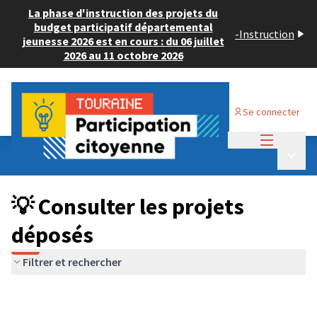
La phase d'instruction des projets du
budget participatif départemental
-
Instruction
jeunesse 2026 est en cours : du 06 juillet
2026 au 11 octobre 2026
Se connecter
Menu princi
Budget Participatif JEUNESSE 2024
/
Menu p
💡 Consulter les projets déposés
💡 Consulter les projets
déposés
Filtrer et rechercher