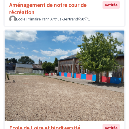
Aménagement de notre cour de
Retirée
récréation
Ecole Primaire Yann Arthus-Bertrand
0
1
Ecole de Loire et biodiversité
Retirée