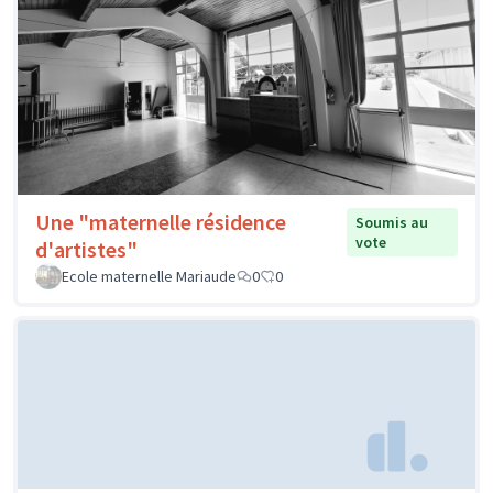
Une "maternelle résidence
Soumis au
vote
d'artistes"
Ecole maternelle Mariaude
0
0