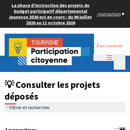
La phase d'instruction des projets du
budget participatif départemental
-
Instruction
jeunesse 2026 est en cours : du 06 juillet
2026 au 11 octobre 2026
Se connecter
Menu princi
Budget Participatif JEUNESSE 2024
/
Menu p
💡 Consulter les projets déposés
💡 Consulter les projets
déposés
Filtrer et rechercher
4 propositions