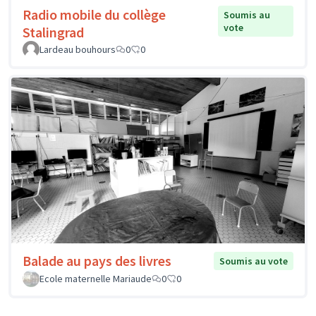
Radio mobile du collège
Soumis au
vote
Stalingrad
Lardeau bouhours
0
0
Balade au pays des livres
Soumis au vote
Ecole maternelle Mariaude
0
0