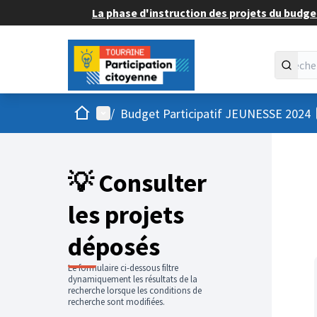
La phase d'instruction des projets du budget
Accueil
Menu principal
/
Budget Participatif JEUNESSE 2024
💡 Consulter
les projets
déposés
Le formulaire ci-dessous filtre
dynamiquement les résultats de la
recherche lorsque les conditions de
recherche sont modifiées.