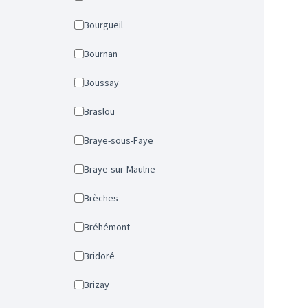
Bourgueil
Bournan
Boussay
Braslou
Braye-sous-Faye
Braye-sur-Maulne
Brèches
Bréhémont
Bridoré
Brizay