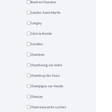
Bueil-en-Touraine
Candes-Saint-Martin
Cangey
Céré-la-Ronde
Cerelles
Chambon
Chambourg-sur-Indre
Chambray-lès-Tours
Champigny-sur-Veude
Chançay
Chanceaux-près-Loches