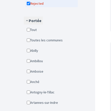
Rejected
Portée
Tout
Toutes les communes
Abilly
Ambillou
Amboise
Anché
Antogny-le-Tillac
Artannes-sur-Indre