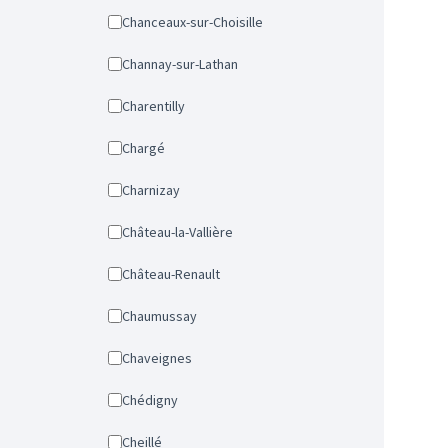
Chanceaux-sur-Choisille
Channay-sur-Lathan
Charentilly
Chargé
Charnizay
Château-la-Vallière
Château-Renault
Chaumussay
Chaveignes
Chédigny
Cheillé