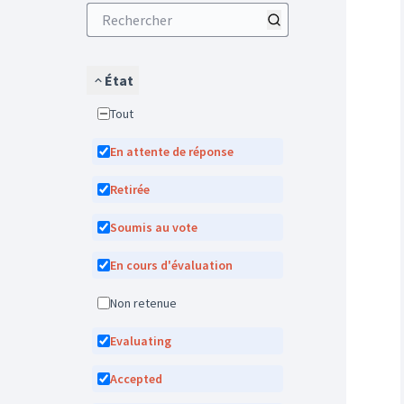
État
Tout
En attente de réponse
Retirée
Soumis au vote
En cours d'évaluation
Non retenue
Evaluating
Accepted