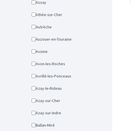
Assay
Athée-sur-Cher
Autrèche
Auzouer-en-Touraine
Avoine
Avon-les-Roches
Avrillé-les-Ponceaux
Azay-le-Rideau
Azay-sur-Cher
Azay-sur-Indre
Ballan-Miré