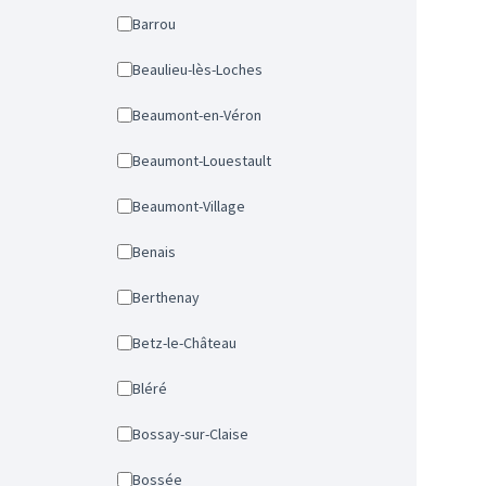
Barrou
Beaulieu-lès-Loches
Beaumont-en-Véron
Beaumont-Louestault
Beaumont-Village
Benais
Berthenay
Betz-le-Château
Bléré
Bossay-sur-Claise
Bossée