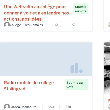
Une Webradio au collège pour
Soumis
au vote
donner à voir et à entendre nos
actions, nos idées
Collège Jules Romains
0
0
Radio mobile du collège
Soumis au
vote
Stalingrad
Lardeau bouhours
0
0