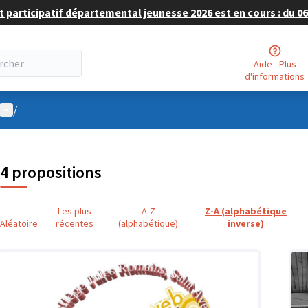
 participatif départemental jeunesse 2026 est en cours : du 06 
Aide - Plus
d'informations
Menu utilisateur
/
4 propositions
Les plus
A-Z
Z-A (alphabétique
Aléatoire
récentes
(alphabétique)
inverse)