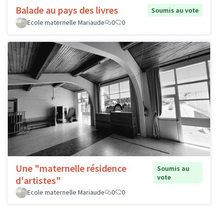
Balade au pays des livres
Soumis au vote
Ecole maternelle Mariaude
0
0
Une "maternelle résidence
Soumis au
vote
d'artistes"
Ecole maternelle Mariaude
0
0