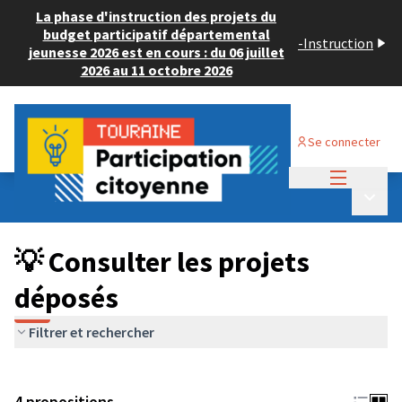
La phase d'instruction des projets du
budget participatif départemental
-
Instruction
jeunesse 2026 est en cours : du 06 juillet
2026 au 11 octobre 2026
Se connecter
Menu princi
Budget Participatif JEUNESSE 2024
/
Menu p
💡 Consulter les projets déposés
💡 Consulter les projets
déposés
Filtrer et rechercher
4 propositions