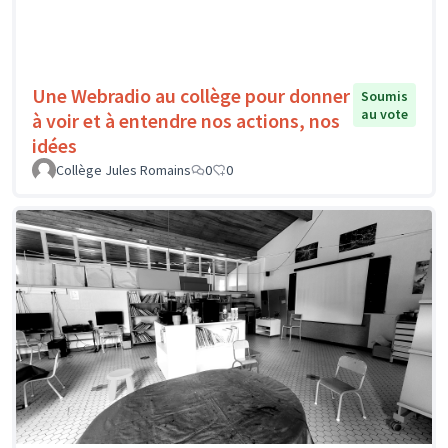
Une Webradio au collège pour donner
Soumis
au vote
à voir et à entendre nos actions, nos
idées
Collège Jules Romains
0
0