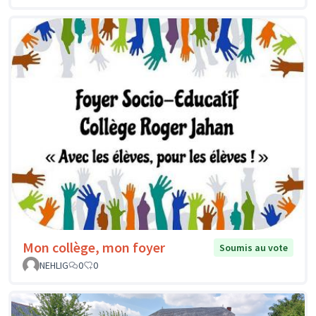
Mon collège, mon foyer
Soumis au vote
NEHLIG
0
0