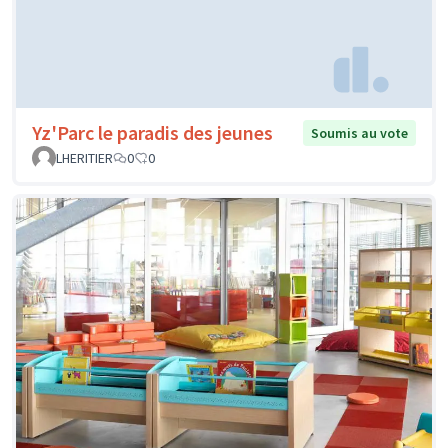
Yz'Parc le paradis des jeunes
Soumis au vote
LHERITIER
0
0