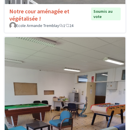
Notre cour aménagée et
Soumis au
vote
végétalisée !
Ecole Armande Tremblay
1
24