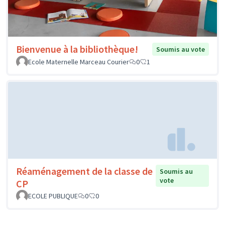
Bienvenue à la bibliothèque!
Soumis au vote
Ecole Maternelle Marceau Courier
0
1
Réaménagement de la classe de
Soumis au
vote
CP
ECOLE PUBLIQUE
0
0