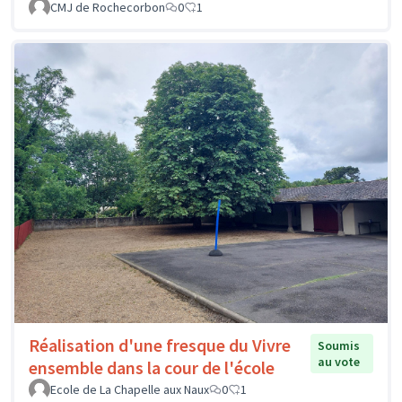
CMJ de Rochecorbon
0
1
Réalisation d'une fresque du Vivre
Soumis
au vote
ensemble dans la cour de l'école
Ecole de La Chapelle aux Naux
0
1