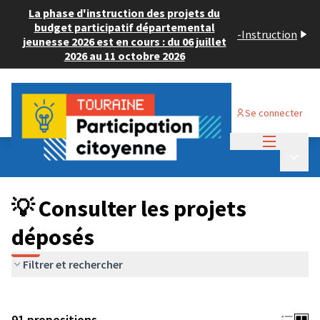
La phase d'instruction des projets du
budget participatif départemental
-
Instruction
jeunesse 2026 est en cours : du 06 juillet
2026 au 11 octobre 2026
Se connecter
Menu princi
Budget Participatif JEUNESSE 2024
/
Menu p
💡 Consulter les projets déposés
💡 Consulter les projets
déposés
Filtrer et rechercher
91 propositions