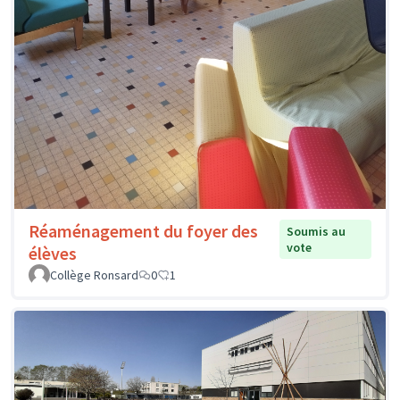
Réaménagement du foyer des
Soumis au
vote
élèves
Collège Ronsard
0
1