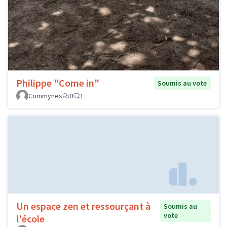
Philippe "Come in"
Soumis au vote
Commynes
0
1
Un espace zen et ressourçant à
Soumis au
vote
l'école