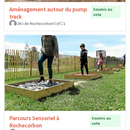
Aménagement autour du pump
Soumis au
vote
track
CMJ de Rochecorbon
0
1
Parcours Sensoriel à
Soumis au
vote
Rochecorbon