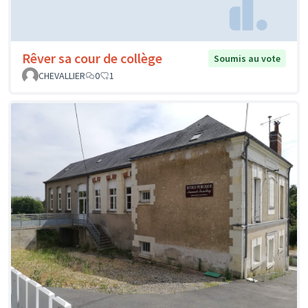
Rêver sa cour de collège
Soumis au vote
CHEVALLIER
0
1