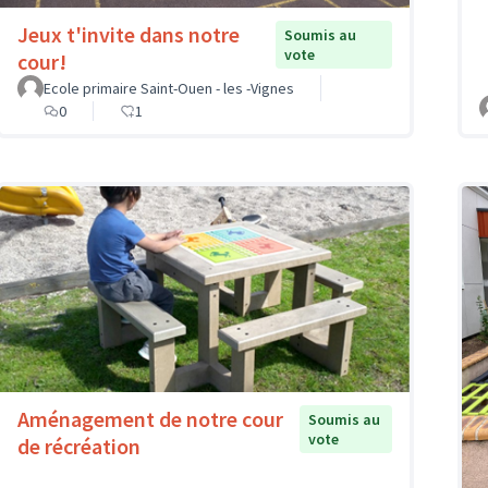
Jeux t'invite dans notre
Soumis au
vote
cour!
Ecole primaire Saint-Ouen - les -Vignes
0
1
Aménagement de notre cour
Soumis au
vote
de récréation