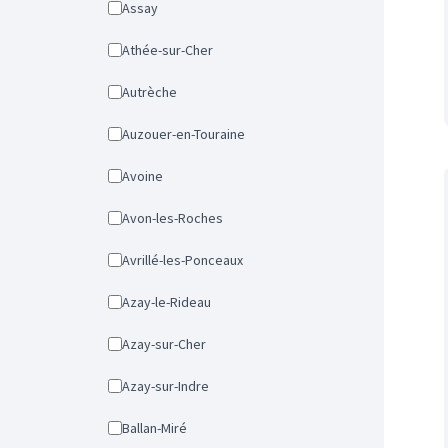
Assay
Athée-sur-Cher
Autrèche
Auzouer-en-Touraine
Avoine
Avon-les-Roches
Avrillé-les-Ponceaux
Azay-le-Rideau
Azay-sur-Cher
Azay-sur-Indre
Ballan-Miré