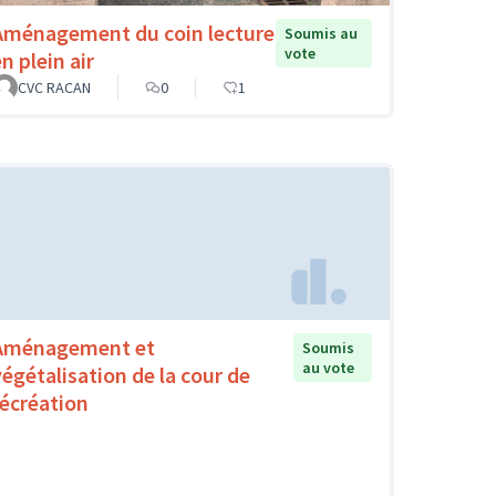
Aménagement du coin lecture
Soumis au
vote
n plein air
CVC RACAN
0
1
Aménagement et
Soumis
au vote
végétalisation de la cour de
récréation