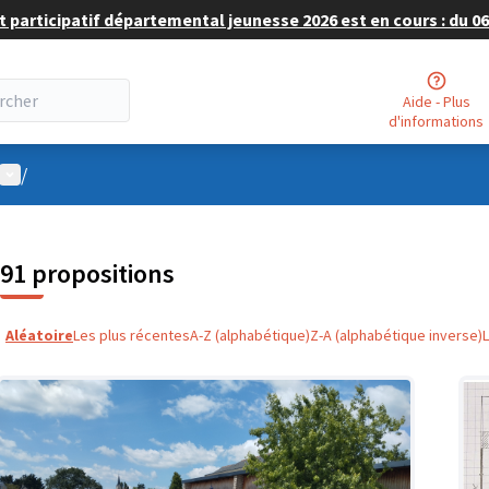
 participatif départemental jeunesse 2026 est en cours : du 06 
Aide - Plus
d'informations
Menu utilisateur
/
91 propositions
Aléatoire
Les plus récentes
A-Z (alphabétique)
Z-A (alphabétique inverse)