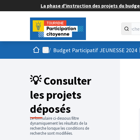
La phase d'instruction des projets du budget
Accueil
Menu principal
/
Budget Participatif JEUNESSE 2024
💡 Consulter
les projets
déposés
Le formulaire ci-dessous filtre
dynamiquement les résultats de la
recherche lorsque les conditions de
recherche sont modifiées.