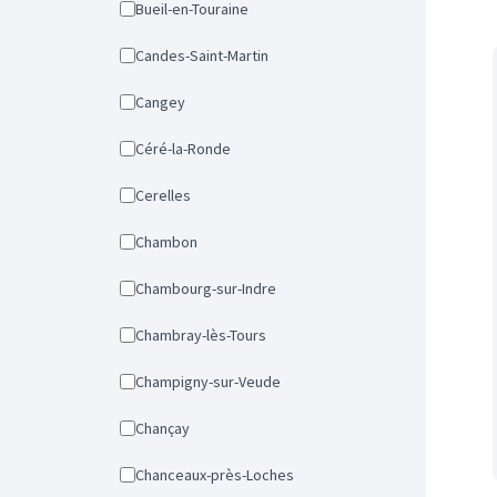
Bueil-en-Touraine
Candes-Saint-Martin
Cangey
Céré-la-Ronde
Cerelles
Chambon
Chambourg-sur-Indre
Chambray-lès-Tours
Champigny-sur-Veude
Chançay
Chanceaux-près-Loches