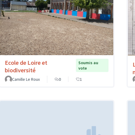
Ecole de Loire et
Soumis au
vote
biodiversité
Camille Le Roux
0
1