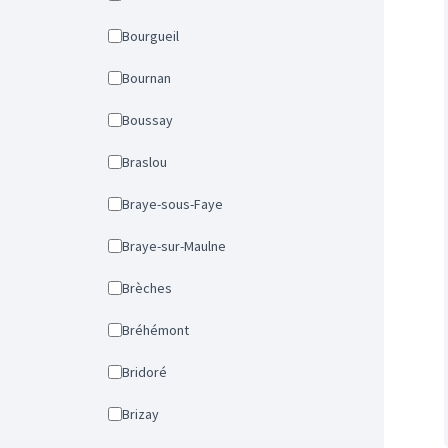
Bourgueil
Bournan
Boussay
Braslou
Braye-sous-Faye
Braye-sur-Maulne
Brèches
Bréhémont
Bridoré
Brizay