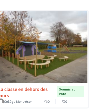
La classe en dehors des
Soumis au
vote
murs
Collège Montrésor
0
0