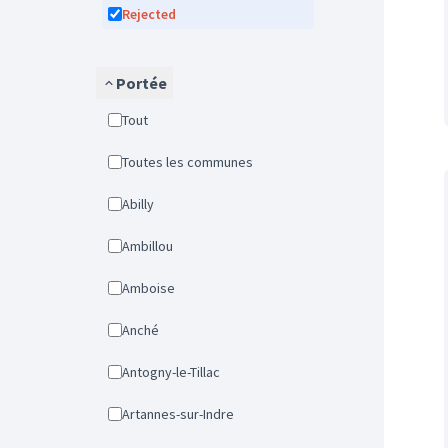
Rejected
Portée
Tout
Toutes les communes
Abilly
Ambillou
Amboise
Anché
Antogny-le-Tillac
Artannes-sur-Indre