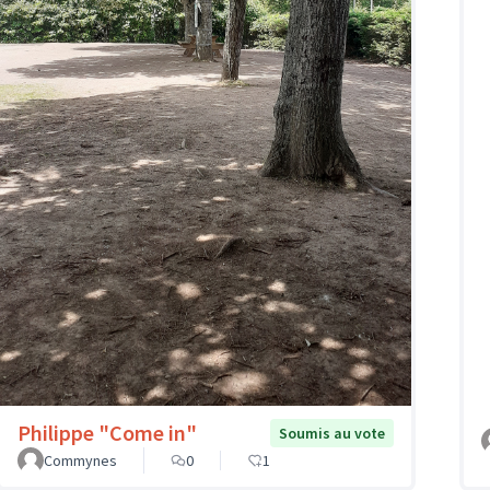
Philippe "Come in"
Soumis au vote
Commynes
0
1