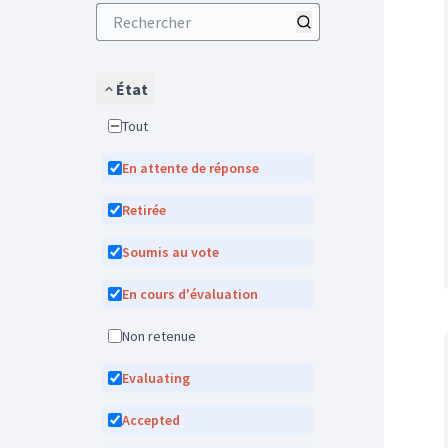
État
Tout
En attente de réponse
Retirée
Soumis au vote
En cours d'évaluation
Non retenue
Evaluating
Accepted