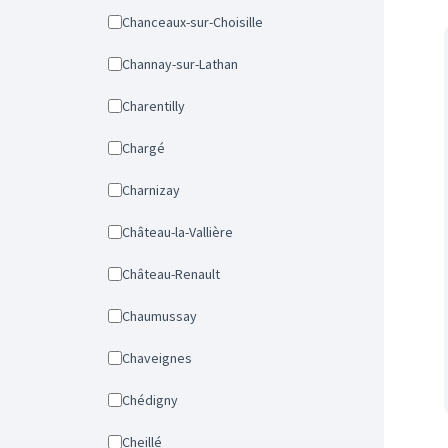
Chanceaux-sur-Choisille
Channay-sur-Lathan
Charentilly
Chargé
Charnizay
Château-la-Vallière
Château-Renault
Chaumussay
Chaveignes
Chédigny
Cheillé