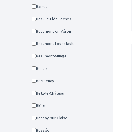
Barrou
Beaulieu-lès-Loches
Beaumont-en-Véron
Beaumont-Louestault
Beaumont-Village
Benais
Berthenay
Betz-le-Château
Bléré
Bossay-sur-Claise
Bossée