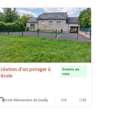
Création d'un potager à
Soumis au
vote
'école
Ecole élémentaire de Seuilly
0
25