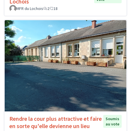
Lochois
MFR du Lochois
2
18
Rendre la cour plus attractive et faire
Soumis
au vote
en sorte qu'elle devienne un lieu