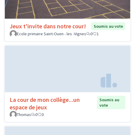
Jeux t'invite dans notre cour!
Soumis au vote
Ecole primaire Saint-Ouen - les -Vignes
0
1
La cour de mon collège...un
Soumis au
vote
espace de jeux
Thomas
0
0