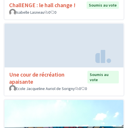
ChallENGE : le hall change !
Soumis au vote
Isabelle Lasneau
0
0
Une cour de récréation
Soumis au
vote
apaisante
Ecole Jacqueline Auriol de Sorigny
0
0