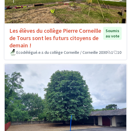
Les élèves du collège Pierre Corneille
Soumis
au vote
de Tours sont les futurs citoyens de
demain !
Ecodélégué.e.s du collège Corneille / Corneille 2030
1
10