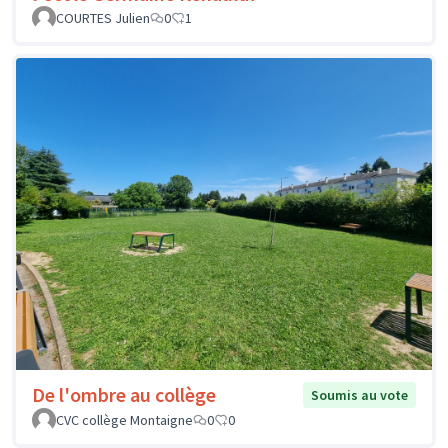
COURTES Julien
0
1
De l'ombre au collège
Soumis au vote
CVC collège Montaigne
0
0