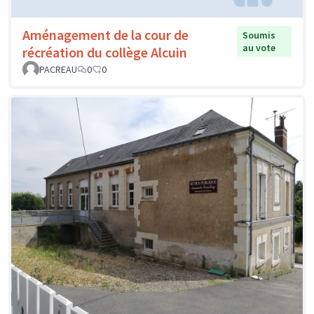
Aménagement de la cour de
Soumis
au vote
récréation du collège Alcuin
PACREAU
0
0