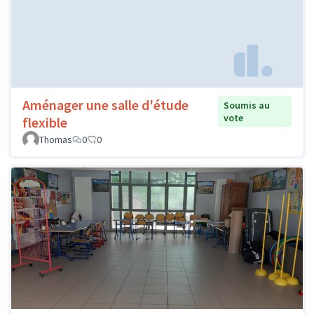
Aménager une salle d'étude
Soumis au
vote
flexible
Thomas
0
0