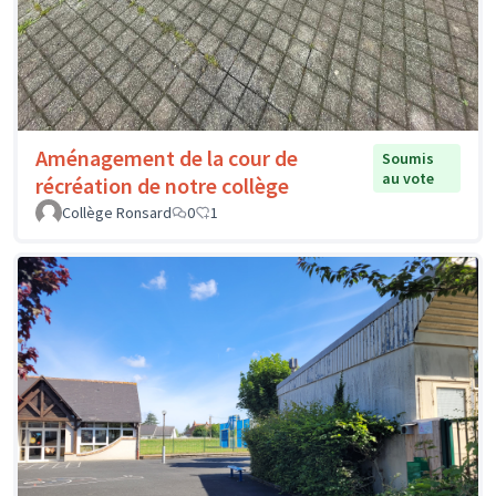
Aménagement de la cour de
Soumis
au vote
récréation de notre collège
Collège Ronsard
0
1