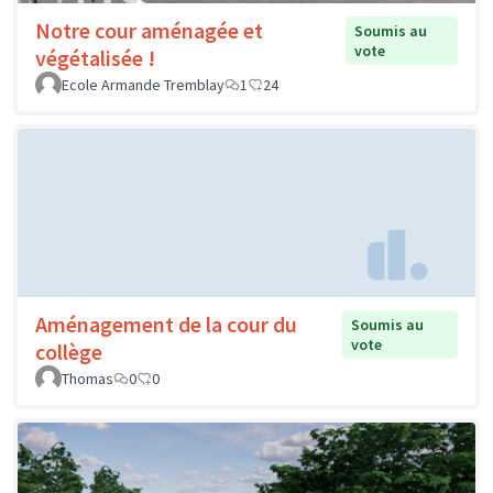
Notre cour aménagée et
Soumis au
vote
végétalisée !
Ecole Armande Tremblay
1
24
Aménagement de la cour du
Soumis au
vote
collège
Thomas
0
0