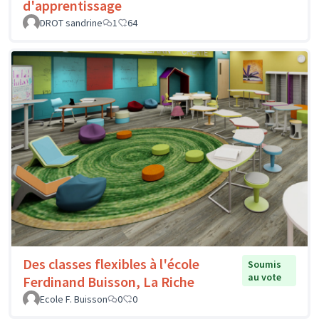
d'apprentissage
DROT sandrine
1
64
Des classes flexibles à l'école
Soumis
au vote
Ferdinand Buisson, La Riche
Ecole F. Buisson
0
0