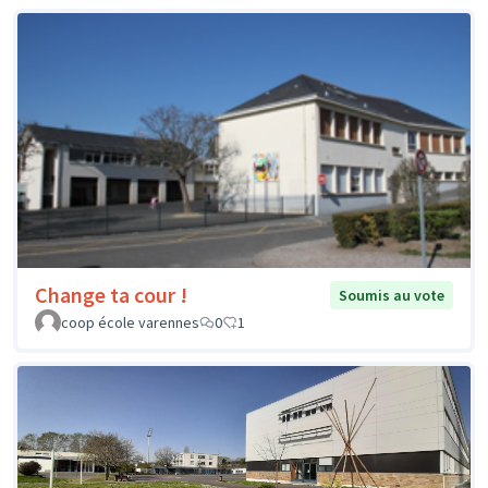
Change ta cour !
Soumis au vote
coop école varennes
0
1