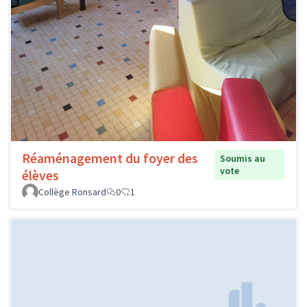
Réaménagement du foyer des
Soumis au
vote
élèves
Collège Ronsard
0
1