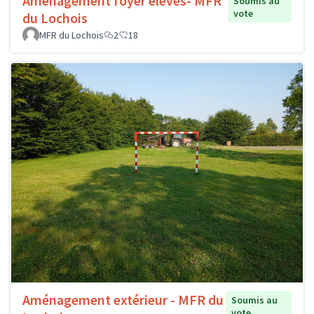
Aménagement foyer élèves- MFR
Soumis au
vote
du Lochois
MFR du Lochois
2
18
Aménagement extérieur - MFR du
Soumis au
vote