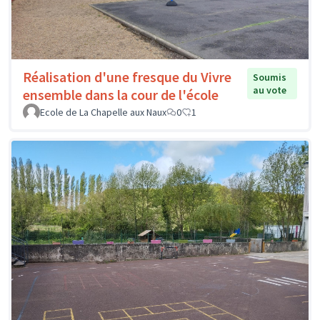
Réalisation d'une fresque du Vivre
Soumis
au vote
ensemble dans la cour de l'école
Ecole de La Chapelle aux Naux
0
1