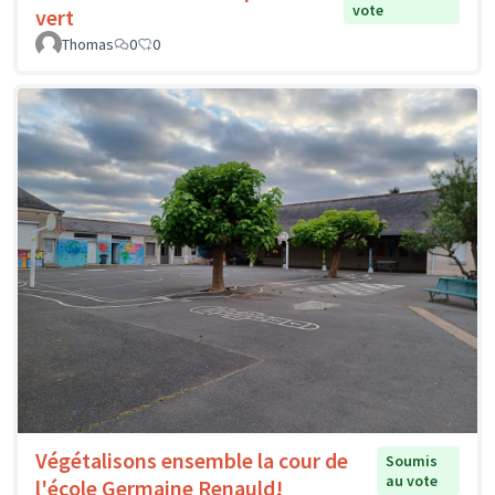
vote
vert
Thomas
0
0
Végétalisons ensemble la cour de
Soumis
au vote
l'école Germaine Renauld!