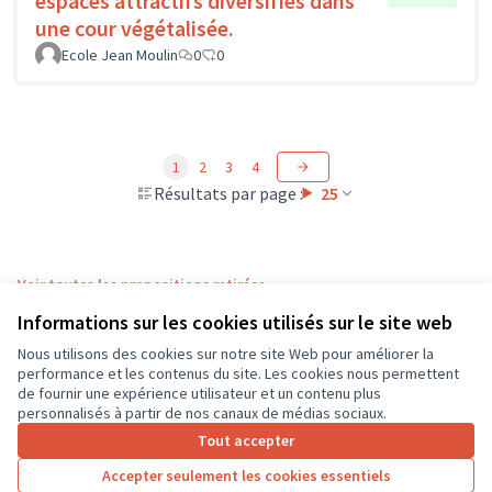
espaces attractifs diversifiés dans
une cour végétalisée.
Ecole Jean Moulin
0
0
1
2
3
4
Résultats par page :
25
Voir toutes les propositions retirées
Informations sur les cookies utilisés sur le site web
Nous utilisons des cookies sur notre site Web pour améliorer la
Conditions d'utilisation
performance et les contenus du site. Les cookies nous permettent
Paramètres des cookies
de fournir une expérience utilisateur et un contenu plus
CD37 sur X
CD37 sur Facebook
CD37 sur Instagram
CD37 sur YouTube
personnalisés à partir de nos canaux de médias sociaux.
(Lien externe)
(Lien externe)
(Lien externe)
(Lien externe)
Tout accepter
Accepter seulement les cookies essentiels