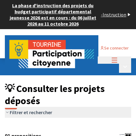
La phase d'instruction des projets du
budget participatif départemental
-
Instruction
jeunesse 2026 est en cours : du 06 juillet
2026 au 11 octobre 2026
Se connecter
Menu princi
Budget Participatif JEUNESSE 2024
/
Menu p
💡 Consulter les projets déposés
💡 Consulter les projets
déposés
Filtrer et rechercher
91 propositions