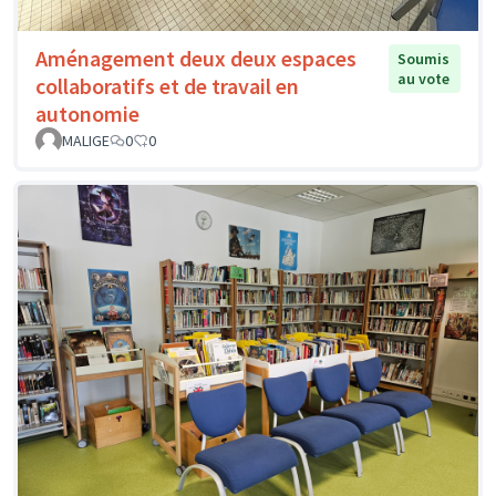
Aménagement deux deux espaces
Soumis
au vote
collaboratifs et de travail en
autonomie
MALIGE
0
0