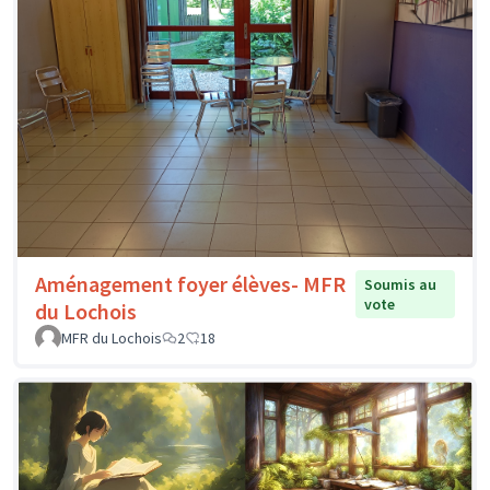
Aménagement foyer élèves- MFR
Soumis au
vote
du Lochois
MFR du Lochois
2
18