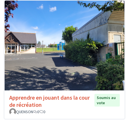
Apprendre en jouant dans la cour
Soumis au
vote
de récréation
QUENSON
0
0