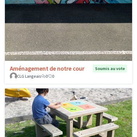
Aménagement de notre cour
Soumis au vote
CLG Langeais
0
0