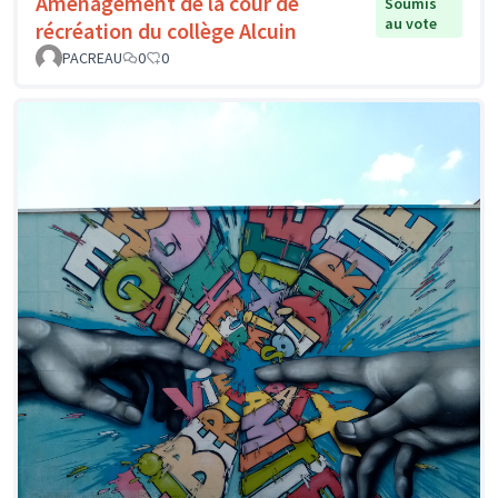
Aménagement de la cour de
Soumis
au vote
récréation du collège Alcuin
PACREAU
0
0