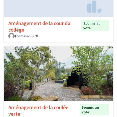
Aménagement de la cour du
Soumis au
vote
collège
Thomas
0
0
Aménagement de la coulée
Soumis au
vote
verte