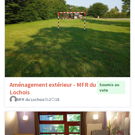
Aménagement extérieur - MFR du
Soumis au
vote
Lochois
MFR du Lochois
2
18