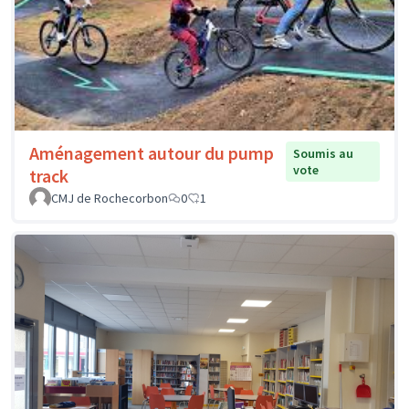
Aménagement autour du pump
Soumis au
vote
track
CMJ de Rochecorbon
0
1