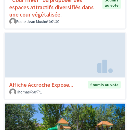
Soumis
au vote
espaces attractifs diversifiés dans
une cour végétalisée.
Ecole Jean Moulin
0
0
Affiche Accroche Expose...
Soumis au vote
Thomas
0
1