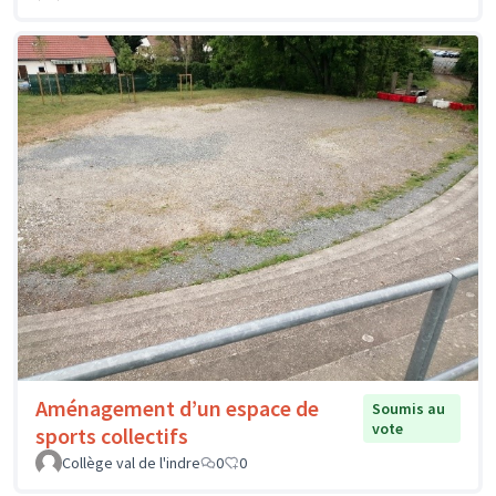
Aménagement d’un espace de
Soumis au
vote
sports collectifs
Collège val de l'indre
0
0