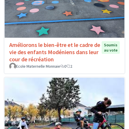
Améliorons le bien-être et le cadre de
Soumis
au vote
vie des enfants Modéniens dans leur
cour de récréation
Ecole Maternelle Monnaie
0
2