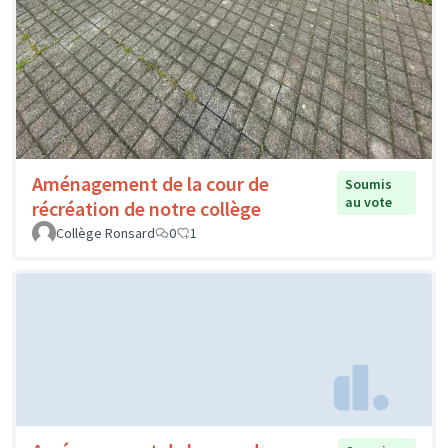
Aménagement de la cour de
Soumis
au vote
récréation de notre collège
Collège Ronsard
0
1