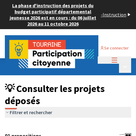
La phase d'instruction des projets du
budget participatif départemental
-
Instruction
jeunesse 2026 est en cours : du 06 juillet
2026 au 11 octobre 2026
Se connecter
Menu princi
Budget Participatif JEUNESSE 2024
/
Menu p
💡 Consulter les projets déposés
💡 Consulter les projets
déposés
Filtrer et rechercher
91 propositions