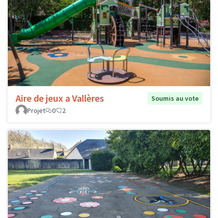
Aire de jeux a Vallères
Soumis au vote
Projet
0
2