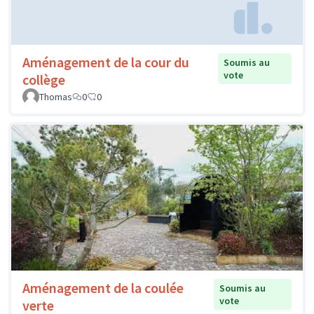
Aménagement de la cour du
Soumis au
vote
collège
Thomas
0
0
Aménagement de la coulée
Soumis au
vote
verte