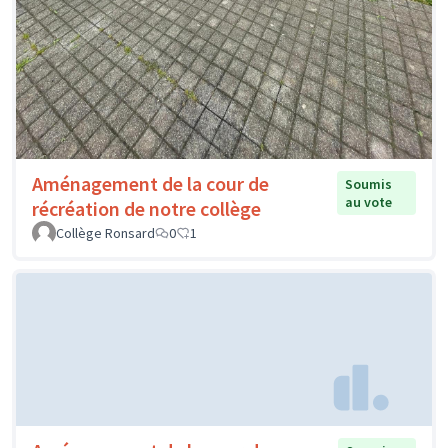
Aménagement de la cour de
Soumis
au vote
récréation de notre collège
Collège Ronsard
0
1