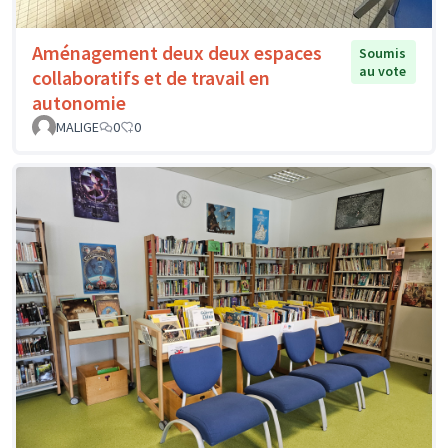
Aménagement deux deux espaces
Soumis
au vote
collaboratifs et de travail en
autonomie
MALIGE
0
0