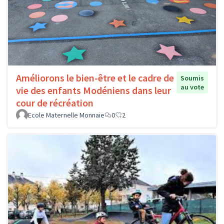
Améliorons le bien-être et le cadre de
Soumis
au vote
vie des enfants Modéniens dans leur
cour de récréation
Ecole Maternelle Monnaie
0
2