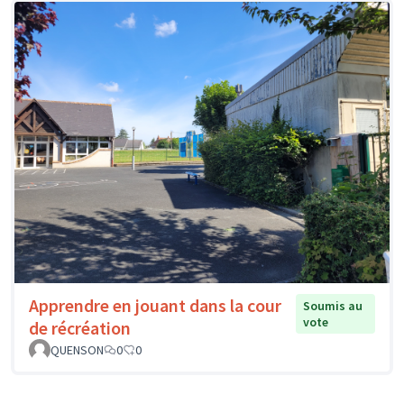
Apprendre en jouant dans la cour
Soumis au
vote
de récréation
QUENSON
0
0