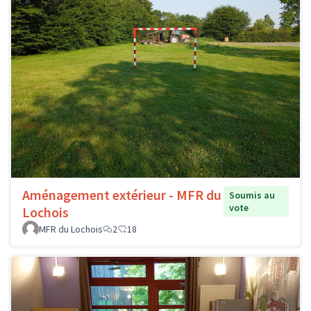
Aménagement extérieur - MFR du
Soumis au
vote
Lochois
MFR du Lochois
2
18