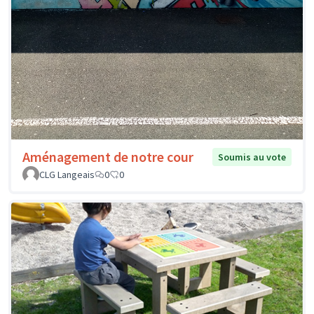
Aménagement de notre cour
Soumis au vote
CLG Langeais
0
0