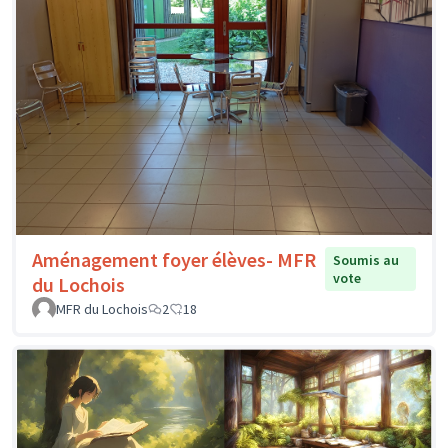
Aménagement foyer élèves- MFR
Soumis au
vote
du Lochois
MFR du Lochois
2
18