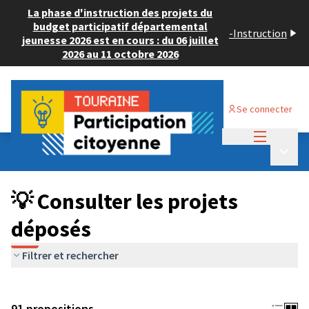
La phase d'instruction des projets du
budget participatif départemental
-
Instruction
jeunesse 2026 est en cours : du 06 juillet
2026 au 11 octobre 2026
Se connecter
Menu princi
Budget Participatif JEUNESSE 2024
/
Menu p
💡 Consulter les projets déposés
💡 Consulter les projets
déposés
Filtrer et rechercher
91 propositions