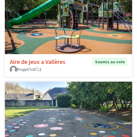
Aire de jeux a Vallères
Soumis au vote
Projet
0
2