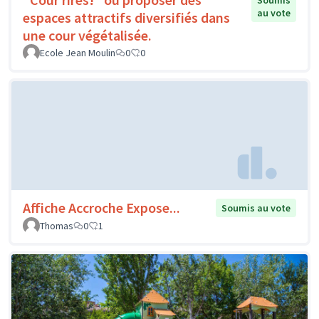
Soumis
au vote
espaces attractifs diversifiés dans
une cour végétalisée.
Ecole Jean Moulin
0
0
Affiche Accroche Expose...
Soumis au vote
Thomas
0
1