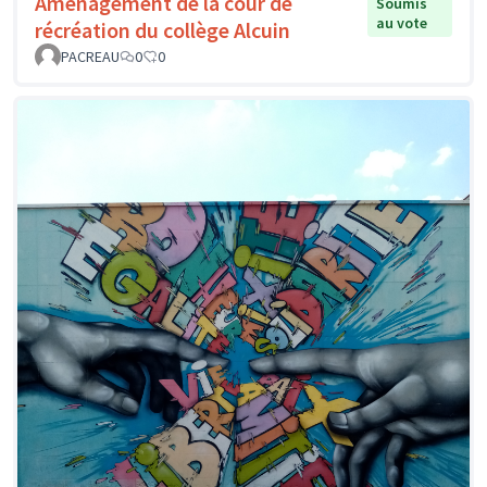
Aménagement de la cour de
Soumis
au vote
récréation du collège Alcuin
PACREAU
0
0