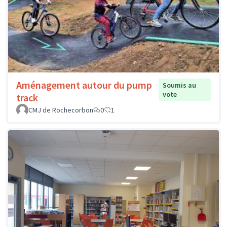
Aménagement autour du pump
Soumis au
vote
track
CMJ de Rochecorbon
0
1