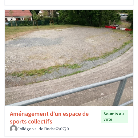
Aménagement d’un espace de
Soumis au
vote
sports collectifs
Collège val de l'indre
0
0