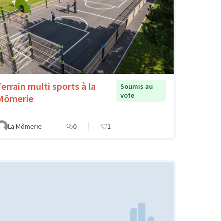
Terrain multi sports à la
Soumis au
vote
Mômerie
La Mômerie
0
1