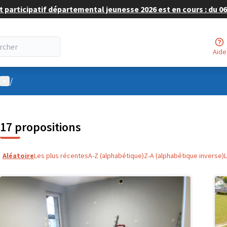
 participatif départemental jeunesse 2026 est en cours : du 06 
Aide
Menu utilisateur
/
17 propositions
Aléatoire
Les plus récentes
A-Z (alphabétique)
Z-A (alphabétique inverse)