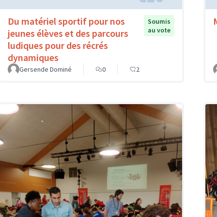
Du matériel sportif pour nos
Soumis
au vote
jeunes élèves et des parcours
ludiques pour des récrés
dynamiques
Gersende Dominé
0
2