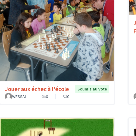
Jouer aux échec à l'école
Soumis au vote
WESSAL
0
0