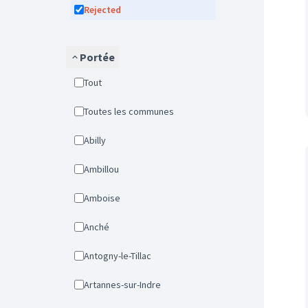
Rejected
Portée
Tout
Toutes les communes
Abilly
Ambillou
Amboise
Anché
Antogny-le-Tillac
Artannes-sur-Indre