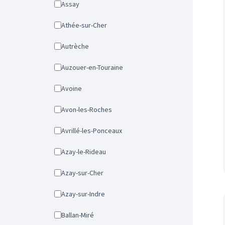
Assay
Athée-sur-Cher
Autrèche
Auzouer-en-Touraine
Avoine
Avon-les-Roches
Avrillé-les-Ponceaux
Azay-le-Rideau
Azay-sur-Cher
Azay-sur-Indre
Ballan-Miré