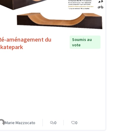
Ré-aménagement du
Soumis au
vote
skatepark
Marie Mazzocato
0
0