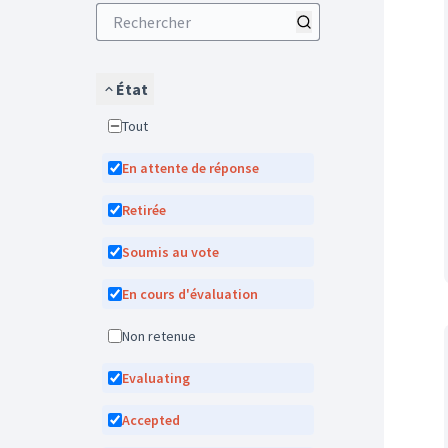
État
Tout
En attente de réponse
Retirée
Soumis au vote
En cours d'évaluation
Non retenue
Evaluating
Accepted