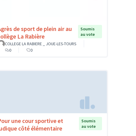
Agrès de sport de plein air au
Soumis
au vote
collège La Rabière
COLLEGE LA RABIERE _ JOUE-LES-TOURS
0
0
Pour une cour sportive et
Soumis
au vote
ludique côté élémentaire