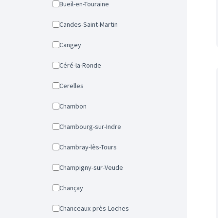
Bueil-en-Touraine
Candes-Saint-Martin
Cangey
Céré-la-Ronde
Cerelles
Chambon
Chambourg-sur-Indre
Chambray-lès-Tours
Champigny-sur-Veude
Chançay
Chanceaux-près-Loches