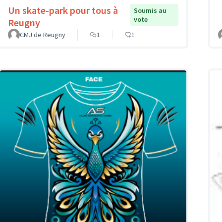
Un skate-park pour tous à
Soumis au
vote
Reugny
CMJ de Reugny
1
1