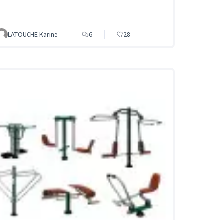
LATOUCHE Karine
6
28