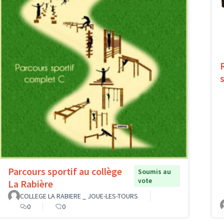
Parcours sportif au collège
Soumis au
vote
La Rabière
COLLEGE LA RABIERE _ JOUE-LES-TOURS
0
0