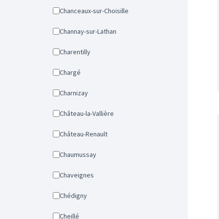
Chanceaux-sur-Choisille
Channay-sur-Lathan
Charentilly
Chargé
Charnizay
Château-la-Vallière
Château-Renault
Chaumussay
Chaveignes
Chédigny
Cheillé