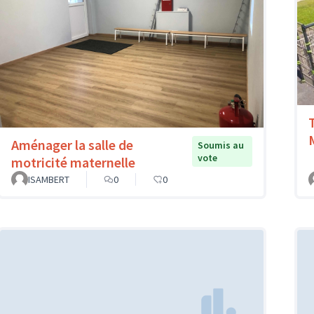
Aménager la salle de
Soumis au
vote
motricité maternelle
ISAMBERT
0
0