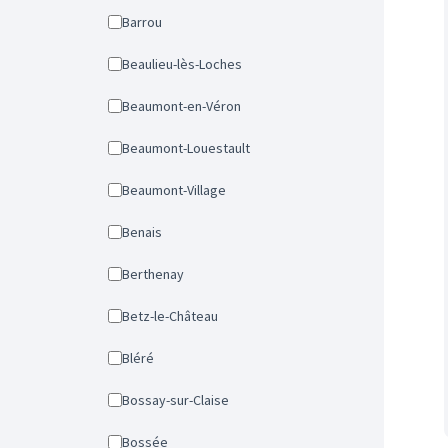
Barrou
Beaulieu-lès-Loches
Beaumont-en-Véron
Beaumont-Louestault
Beaumont-Village
Benais
Berthenay
Betz-le-Château
Bléré
Bossay-sur-Claise
Bossée