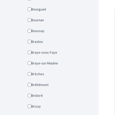
Bourgueil
Bournan
Boussay
Braslou
Braye-sous-Faye
Braye-sur-Maulne
Brèches
Bréhémont
Bridoré
Brizay