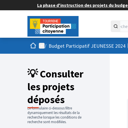
La phase d'instruction des projets du budget
Accueil
Menu principal
/
Budget Participatif JEUNESSE 2024
💡 Consulter
les projets
déposés
Le formulaire ci-dessous filtre
dynamiquement les résultats de la
recherche lorsque les conditions de
recherche sont modifiées.