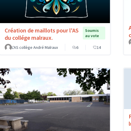
Création de maillots pour l'AS
Soumis
au vote
du collége malraux.
L'AS collège André Malraux
6
14