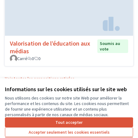
Valorisation de l’éducation aux
Soumis au
vote
médias
Carré
0
0
Voir toutes les propositions retirées
Informations sur les cookies utilisés sur le site web
Nous utilisons des cookies sur notre site Web pour améliorer la
Conditions d'utilisation
performance et les contenus du site. Les cookies nous permettent
Paramètres des cookies
de fournir une expérience utilisateur et un contenu plus
CD37 sur X
CD37 sur Facebook
CD37 sur Instagram
CD37 sur YouTube
personnalisés à partir de nos canaux de médias sociaux.
(Lien externe)
(Lien externe)
(Lien externe)
(Lien externe)
Tout accepter
Accepter seulement les cookies essentiels