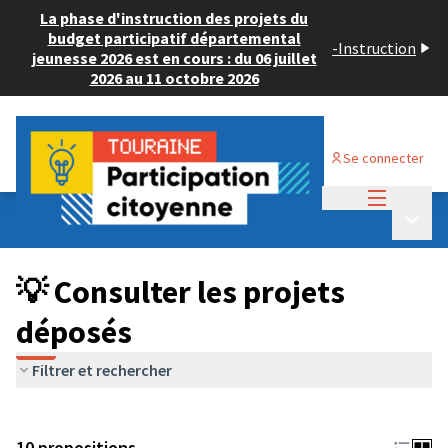
La phase d'instruction des projets du
budget participatif départemental
-
Instruction
jeunesse 2026 est en cours : du 06 juillet
2026 au 11 octobre 2026
Se connecter
Menu princi
Budget Participatif JEUNESSE 2024
/
Menu p
💡 Consulter les projets déposés
💡 Consulter les projets
déposés
Filtrer et rechercher
10 propositions