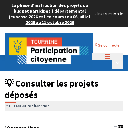
La phase d'instruction des projets du
budget participatif départemental
-
Instruction
jeunesse 2026 est en cours : du 06 juillet
2026 au 11 octobre 2026
Se connecter
Menu princi
Budget Participatif JEUNESSE 2024
/
Menu p
💡 Consulter les projets déposés
💡 Consulter les projets
déposés
Filtrer et rechercher
10 propositions