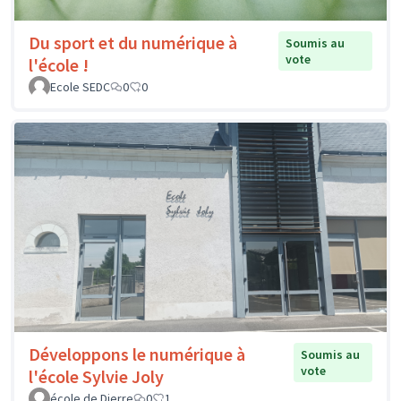
Du sport et du numérique à
Soumis au
vote
l'école !
Ecole SEDC
0
0
Développons le numérique à
Soumis au
vote
l'école Sylvie Joly
école de Dierre
0
1