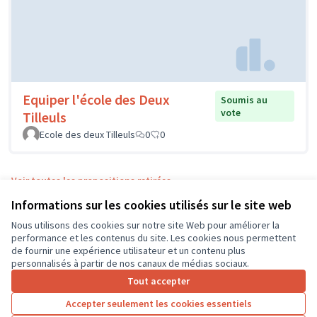
Equiper l'école des Deux
Soumis au
vote
Tilleuls
Ecole des deux Tilleuls
0
0
Voir toutes les propositions retirées
Informations sur les cookies utilisés sur le site web
Nous utilisons des cookies sur notre site Web pour améliorer la
Conditions d'utilisation
performance et les contenus du site. Les cookies nous permettent
Paramètres des cookies
de fournir une expérience utilisateur et un contenu plus
CD37 sur X
CD37 sur Facebook
CD37 sur Instagram
CD37 sur YouTube
personnalisés à partir de nos canaux de médias sociaux.
(Lien externe)
(Lien externe)
(Lien externe)
(Lien externe)
Tout accepter
Accepter seulement les cookies essentiels