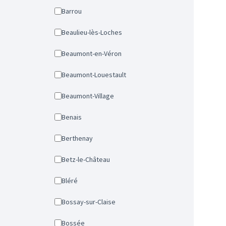
Barrou
Beaulieu-lès-Loches
Beaumont-en-Véron
Beaumont-Louestault
Beaumont-Village
Benais
Berthenay
Betz-le-Château
Bléré
Bossay-sur-Claise
Bossée