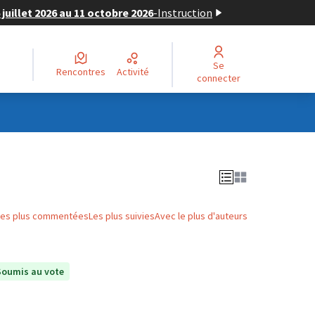
juillet 2026 au 11 octobre 2026
-
Instruction
Se
Rencontres
Activité
connecter
Les plus commentées
Les plus suivies
Avec le plus d'auteurs
Soumis au vote