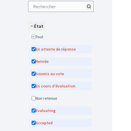
État
Tout
En attente de réponse
Retirée
Soumis au vote
En cours d'évaluation
Non retenue
Evaluating
Accepted