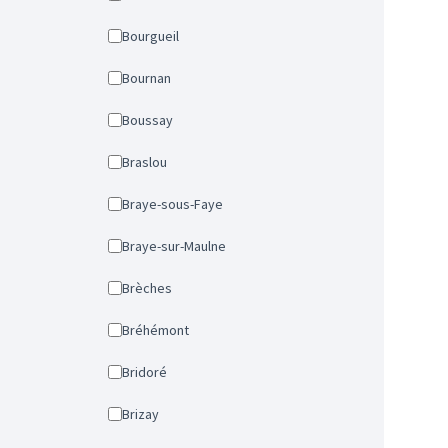
Bourgueil
Bournan
Boussay
Braslou
Braye-sous-Faye
Braye-sur-Maulne
Brèches
Bréhémont
Bridoré
Brizay