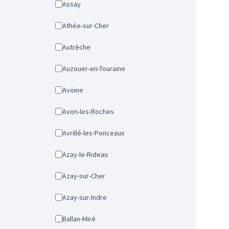
Assay
Athée-sur-Cher
Autrèche
Auzouer-en-Touraine
Avoine
Avon-les-Roches
Avrillé-les-Ponceaux
Azay-le-Rideau
Azay-sur-Cher
Azay-sur-Indre
Ballan-Miré