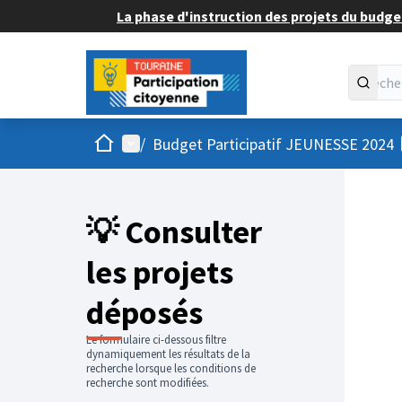
La phase d'instruction des projets du budget
Accueil
Menu principal
/
Budget Participatif JEUNESSE 2024
💡 Consulter
les projets
déposés
Le formulaire ci-dessous filtre
dynamiquement les résultats de la
recherche lorsque les conditions de
recherche sont modifiées.