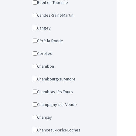
Bueil-en-Touraine
Candes-Saint-Martin
Cangey
Céré-la-Ronde
Cerelles
Chambon
Chambourg-sur-Indre
Chambray-lès-Tours
Champigny-sur-Veude
Chançay
Chanceaux-près-Loches