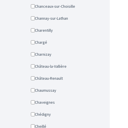
Chanceaux-sur-Choisille
Channay-sur-Lathan
Charentilly
Chargé
Charnizay
Château-la-Vallière
Château-Renault
Chaumussay
Chaveignes
Chédigny
Cheillé