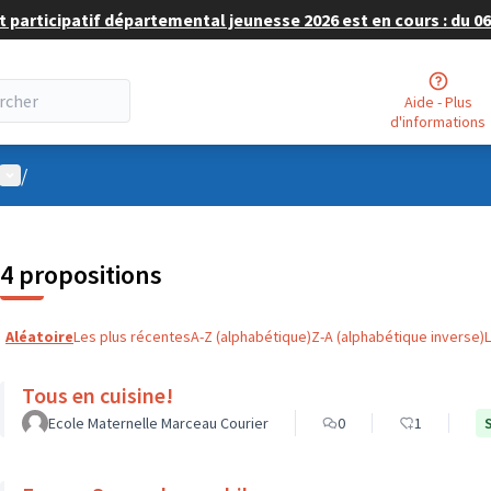
 participatif départemental jeunesse 2026 est en cours : du 06 
Aide - Plus
d'informations
Menu utilisateur
/
4 propositions
Aléatoire
Les plus récentes
A-Z (alphabétique)
Z-A (alphabétique inverse)
Tous en cuisine!
Ecole Maternelle Marceau Courier
0
1