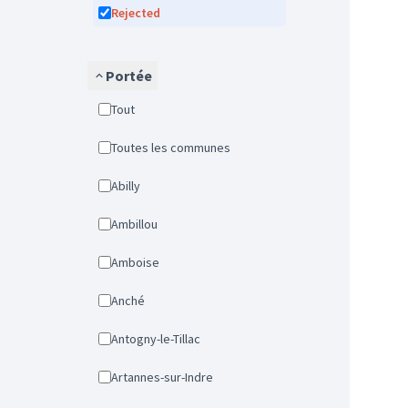
Rejected
Portée
Tout
Toutes les communes
Abilly
Ambillou
Amboise
Anché
Antogny-le-Tillac
Artannes-sur-Indre