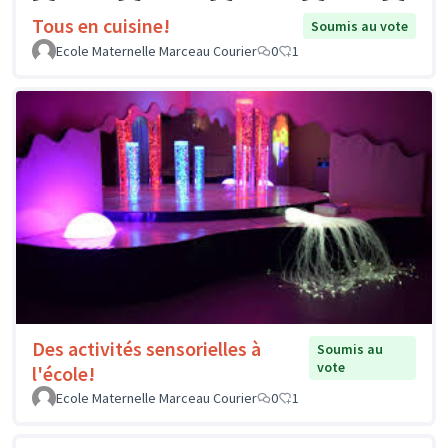
Tous en cuisine!
Soumis au vote
Ecole Maternelle Marceau Courier
0
1
Des activités sensorielles à
Soumis au
vote
l'école!
Ecole Maternelle Marceau Courier
0
1