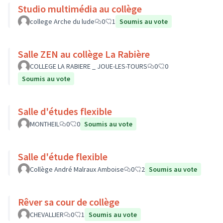
Studio multimédia au collège
college Arche du lude
0
1
Soumis au vote
Salle ZEN au collège La Rabière
COLLEGE LA RABIERE _ JOUE-LES-TOURS
0
0
Soumis au vote
Salle d'études flexible
MONTHEIL
0
0
Soumis au vote
Salle d'étude flexible
Collège André Malraux Amboise
0
2
Soumis au vote
Rêver sa cour de collège
CHEVALLIER
0
1
Soumis au vote