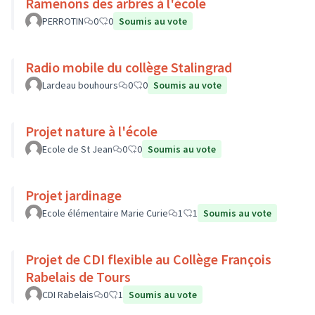
Ramenons des arbres à l'école
PERROTIN
0
0
Soumis au vote
Radio mobile du collège Stalingrad
Lardeau bouhours
0
0
Soumis au vote
Projet nature à l'école
Ecole de St Jean
0
0
Soumis au vote
Projet jardinage
Ecole élémentaire Marie Curie
1
1
Soumis au vote
Projet de CDI flexible au Collège François
Rabelais de Tours
CDI Rabelais
0
1
Soumis au vote