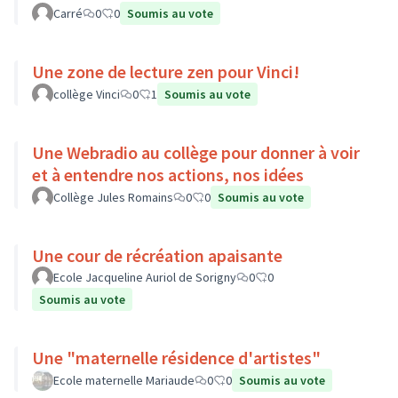
Carré
0
0
Soumis au vote
Une zone de lecture zen pour Vinci!
collège Vinci
0
1
Soumis au vote
Une Webradio au collège pour donner à voir
et à entendre nos actions, nos idées
Collège Jules Romains
0
0
Soumis au vote
Une cour de récréation apaisante
Ecole Jacqueline Auriol de Sorigny
0
0
Soumis au vote
Une "maternelle résidence d'artistes"
Ecole maternelle Mariaude
0
0
Soumis au vote