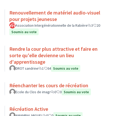
Renouvellement de matériel audio-visuel
pour projets jeunesse
Association Intergénérationnelle de la Rabière
3
20
Soumis au vote
Rendre la cour plus attractive et faire en
sorte qu'elle devienne un lieu
d'apprentissage
DROT sandrine
1
64
Soumis au vote
Réenchanter les cours de récréation
Ecole du Clos de imagr
0
0
Soumis au vote
Récréation Active
AMAMBAL MIGUEL
0
0
Soumis au vote