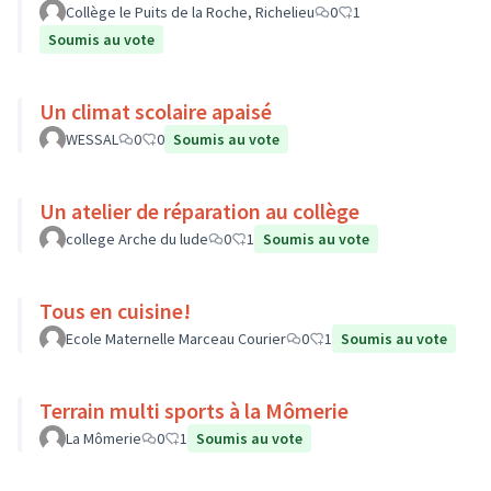
Collège le Puits de la Roche, Richelieu
0
1
Soumis au vote
Un climat scolaire apaisé
WESSAL
0
0
Soumis au vote
Un atelier de réparation au collège
college Arche du lude
0
1
Soumis au vote
Tous en cuisine!
Ecole Maternelle Marceau Courier
0
1
Soumis au vote
Terrain multi sports à la Mômerie
La Mômerie
0
1
Soumis au vote