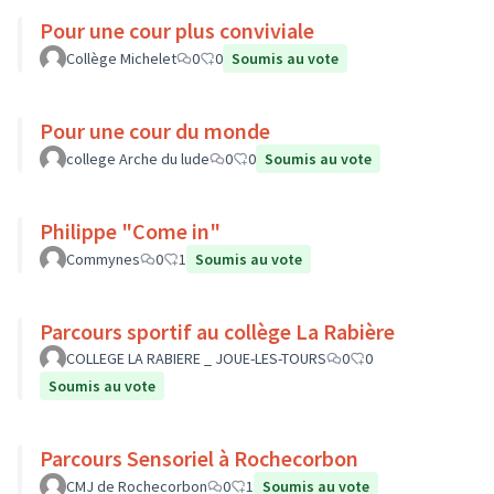
Pour une cour plus conviviale
Collège Michelet
0
0
Soumis au vote
Pour une cour du monde
college Arche du lude
0
0
Soumis au vote
Philippe "Come in"
Commynes
0
1
Soumis au vote
Parcours sportif au collège La Rabière
COLLEGE LA RABIERE _ JOUE-LES-TOURS
0
0
Soumis au vote
Parcours Sensoriel à Rochecorbon
CMJ de Rochecorbon
0
1
Soumis au vote