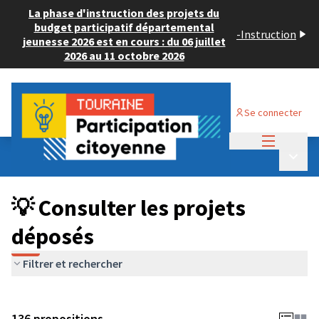
La phase d'instruction des projets du
budget participatif départemental
-
Instruction
jeunesse 2026 est en cours : du 06 juillet
2026 au 11 octobre 2026
Se connecter
Menu princi
Budget Participatif JEUNESSE 2024
/
Menu p
💡 Consulter les projets déposés
💡 Consulter les projets
déposés
Filtrer et rechercher
136 propositions