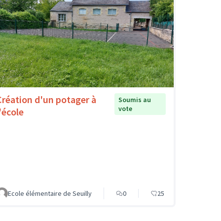
Création d'un potager à
Soumis au
vote
'école
Ecole élémentaire de Seuilly
0
25