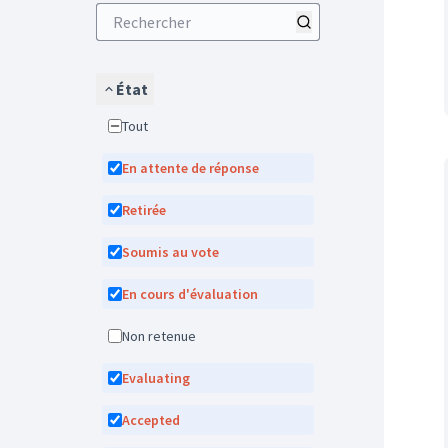
État
Tout
En attente de réponse
Retirée
Soumis au vote
En cours d'évaluation
Non retenue
Evaluating
Accepted