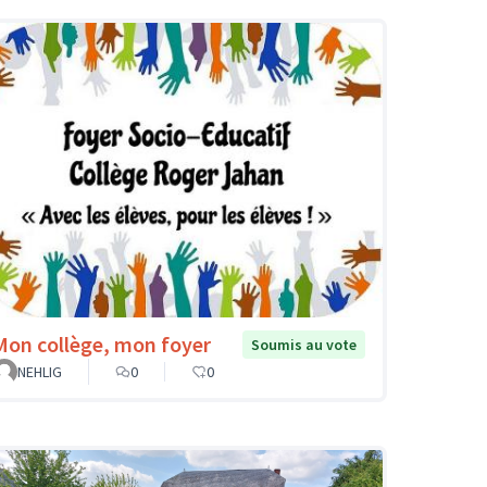
Mon collège, mon foyer
Soumis au vote
NEHLIG
0
0