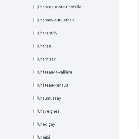
Chanceaux-sur-Choisille
Channay-sur-Lathan
Charentilly
Chargé
Charnizay
Château-la-Vallière
Château-Renault
Chaumussay
Chaveignes
Chédigny
Cheillé