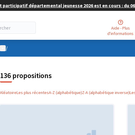
 participatif départemental jeunesse 2026 est en cours : du 06 
Aide - Plus
d'informations
Menu utilisateur
/
136 propositions
Aléatoire
Les plus récentes
A-Z (alphabétique)
Z-A (alphabétique inverse)
Le