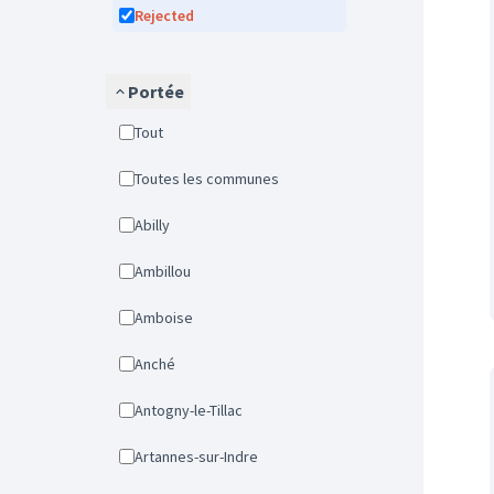
Rejected
Portée
Tout
Toutes les communes
Abilly
Ambillou
Amboise
Anché
Antogny-le-Tillac
Artannes-sur-Indre