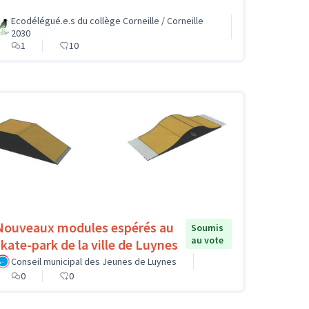
Ecodélégué.e.s du collège Corneille / Corneille
2030
1
10
Nouveaux modules espérés au
Soumis
au vote
skate-park de la ville de Luynes
Conseil municipal des Jeunes de Luynes
0
0