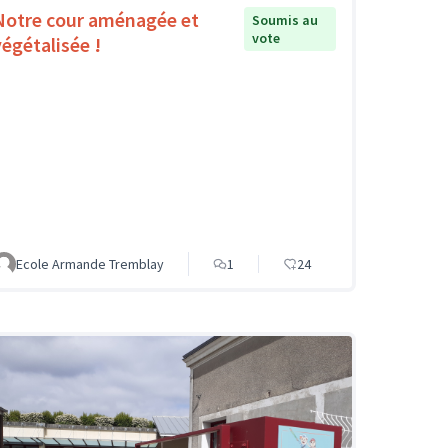
Notre cour aménagée et
Soumis au
vote
végétalisée !
Ecole Armande Tremblay
1
24