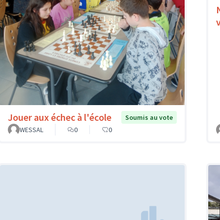
Jouer aux échec à l'école
Soumis au vote
WESSAL
0
0