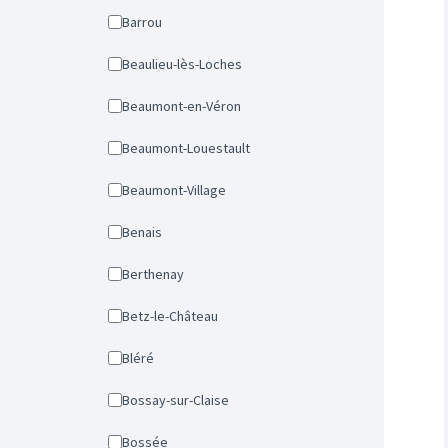
Barrou
Beaulieu-lès-Loches
Beaumont-en-Véron
Beaumont-Louestault
Beaumont-Village
Benais
Berthenay
Betz-le-Château
Bléré
Bossay-sur-Claise
Bossée