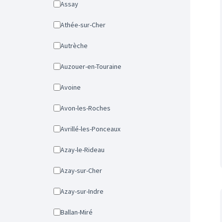
Assay
Athée-sur-Cher
Autrèche
Auzouer-en-Touraine
Avoine
Avon-les-Roches
Avrillé-les-Ponceaux
Azay-le-Rideau
Azay-sur-Cher
Azay-sur-Indre
Ballan-Miré