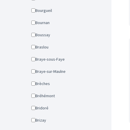
Bourgueil
Bournan
Boussay
Braslou
Braye-sous-Faye
Braye-sur-Maulne
Brèches
Bréhémont
Bridoré
Brizay