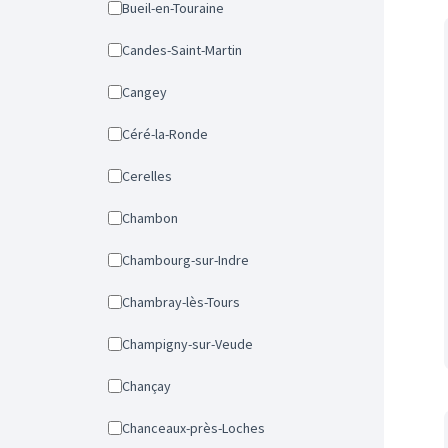
Bueil-en-Touraine
Candes-Saint-Martin
Cangey
Céré-la-Ronde
Cerelles
Chambon
Chambourg-sur-Indre
Chambray-lès-Tours
Champigny-sur-Veude
Chançay
Chanceaux-près-Loches