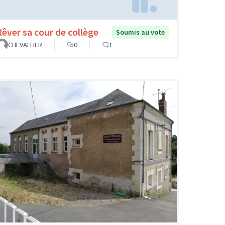
Rêver sa cour de collège
Soumis au vote
CHEVALLIER
0
1