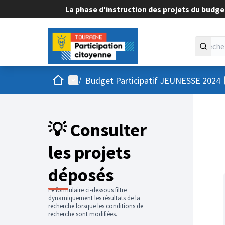
La phase d'instruction des projets du budget
Accueil
Menu principal
/
Budget Participatif JEUNESSE 2024
💡 Consulter
les projets
déposés
Le formulaire ci-dessous filtre
dynamiquement les résultats de la
recherche lorsque les conditions de
recherche sont modifiées.