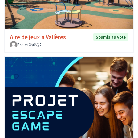
Aire de jeux a Vallères
Soumis au vote
Projet
0
2