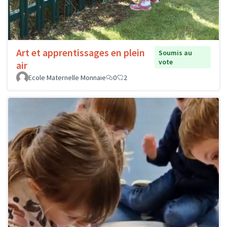
Art et apprentissages en plein
Soumis au
vote
air
Ecole Maternelle Monnaie
0
2