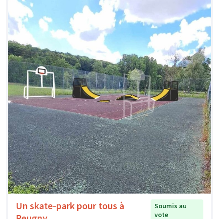
Un skate-park pour tous à
Soumis au
vote
Reugny