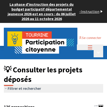
La phase d'instruction des projets du
budget participatif départemental
-
Instruction
jeunesse 2026 est en cours : du 06 juillet
2026 au 11 octobre 2026
Se connecter
Menu princi
Budget Participatif JEUNESSE 2024
/
Menu p
💡 Consulter les projets déposés
💡 Consulter les projets
déposés
Filtrer et rechercher
136 propositions