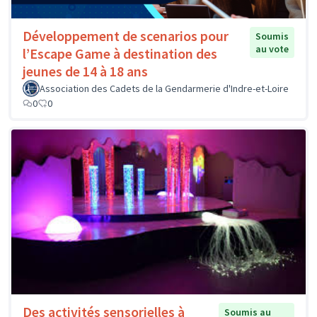
Développement de scenarios pour
Soumis
au vote
l’Escape Game à destination des
jeunes de 14 à 18 ans
Association des Cadets de la Gendarmerie d'Indre-et-Loire
0
0
Des activités sensorielles à
Soumis au