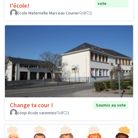
vote
l'école!
Ecole Maternelle Marceau Courier
0
1
Change ta cour !
Soumis au vote
coop école varennes
0
1