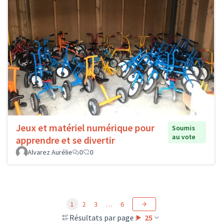
Jeux et matériel numérique pour
Soumis
au vote
apprendre et se divertir
Alvarez Aurélie
0
0
1
2
3
…
6
Résultats par page :
25