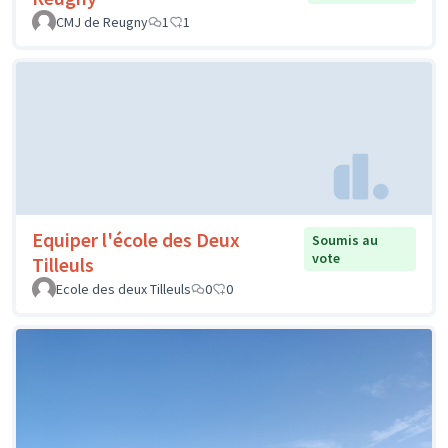
CMJ de Reugny
1
1
Equiper l'école des Deux
Soumis au
vote
Tilleuls
Ecole des deux Tilleuls
0
0