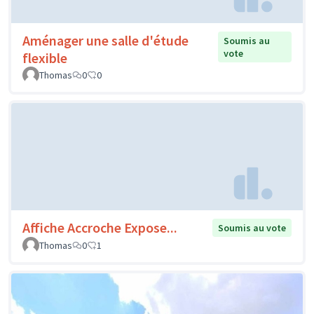
Aménager une salle d'étude
Soumis au
vote
flexible
Thomas
0
0
Affiche Accroche Expose...
Soumis au vote
Thomas
0
1