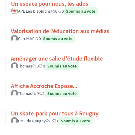
Un espace pour nous, les ados.
APE Les Diablotins
0
0
Soumis au vote
Valorisation de l’éducation aux médias
Carré
0
0
Soumis au vote
Aménager une salle d'étude flexible
Thomas
0
0
Soumis au vote
Affiche Accroche Expose...
Thomas
0
1
Soumis au vote
Un skate-park pour tous à Reugny
CMJ de Reugny
1
1
Soumis au vote