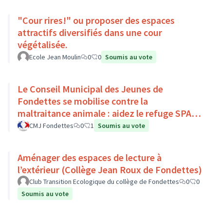
"Cour rires!" ou proposer des espaces
attractifs diversifiés dans une cour
végétalisée.
Ecole Jean Moulin
0
0
Soumis au vote
Le Conseil Municipal des Jeunes de
Fondettes se mobilise contre la
maltraitance animale : aidez le refuge SPA
de Luynes !
CMJ Fondettes
0
1
Soumis au vote
Aménager des espaces de lecture à
l’extérieur (Collège Jean Roux de Fondettes)
Club Transition Ecologique du collège de Fondettes
0
0
Soumis au vote