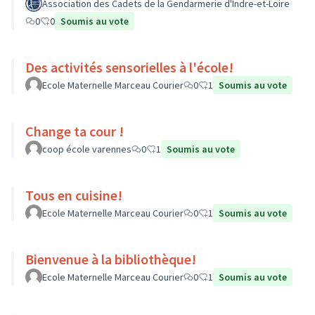
Association des Cadets de la Gendarmerie d'Indre-et-Loire
0
0
Soumis au vote
Des activités sensorielles à l'école!
Ecole Maternelle Marceau Courier
0
1
Soumis au vote
Change ta cour !
coop école varennes
0
1
Soumis au vote
Tous en cuisine!
Ecole Maternelle Marceau Courier
0
1
Soumis au vote
Bienvenue à la bibliothèque!
Ecole Maternelle Marceau Courier
0
1
Soumis au vote