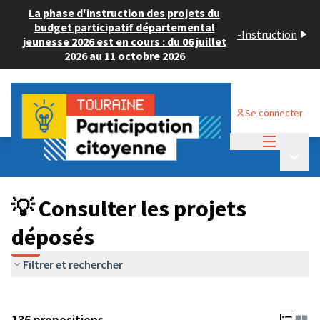
La phase d'instruction des projets du
budget participatif départemental
-
Instruction
jeunesse 2026 est en cours : du 06 juillet
2026 au 11 octobre 2026
Se connecter
Menu princi
Budget Participatif JEUNESSE 2024
/
Menu p
💡 Consulter les projets déposés
💡 Consulter les projets
déposés
Filtrer et rechercher
136 propositions