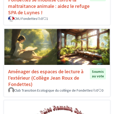
maltraitance animale : aidez le refuge
SPA de Luynes !
CMJ Fondettes
0
1
Aménager des espaces de lecture à
Soumis
au vote
l’extérieur (Collège Jean Roux de
Fondettes)
Club Transition Ecologique du collège de Fondettes
0
0