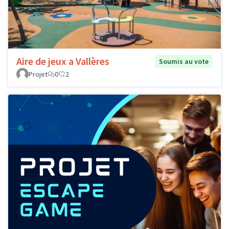
Aire de jeux a Vallères
Soumis au vote
Projet
0
2