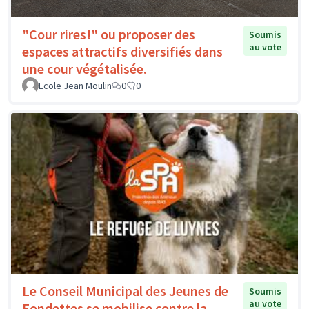
"Cour rires!" ou proposer des
Soumis
au vote
espaces attractifs diversifiés dans
une cour végétalisée.
Ecole Jean Moulin
0
0
Le Conseil Municipal des Jeunes de
Soumis
au vote
Fondettes se mobilise contre la