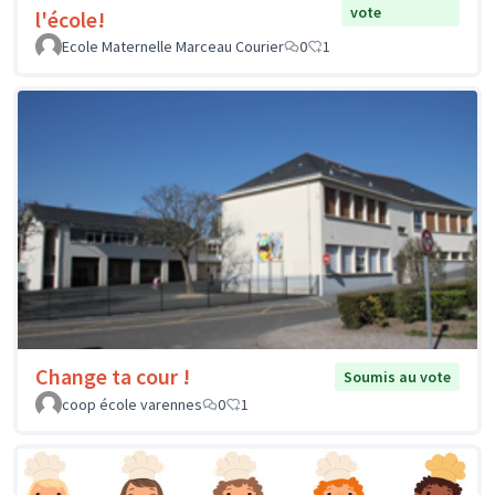
vote
l'école!
Ecole Maternelle Marceau Courier
0
1
Change ta cour !
Soumis au vote
coop école varennes
0
1