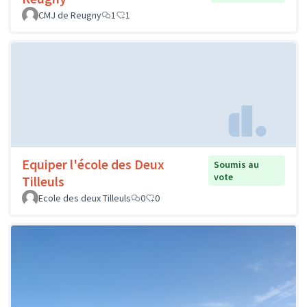
CMJ de Reugny
1
1
Equiper l'école des Deux
Soumis au
vote
Tilleuls
Ecole des deux Tilleuls
0
0