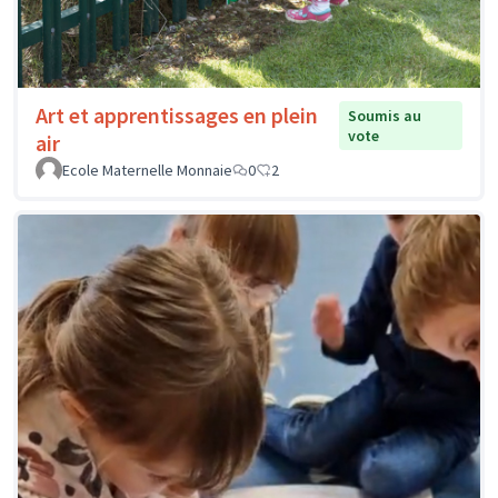
Art et apprentissages en plein
Soumis au
vote
air
Ecole Maternelle Monnaie
0
2