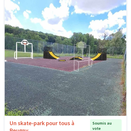
Un skate-park pour tous à
Soumis au
vote
Reugny