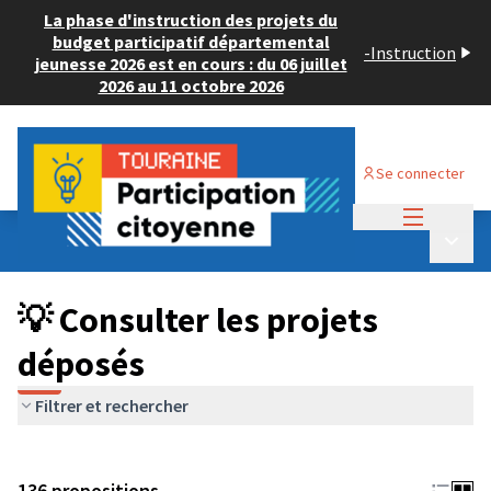
La phase d'instruction des projets du
budget participatif départemental
-
Instruction
jeunesse 2026 est en cours : du 06 juillet
2026 au 11 octobre 2026
Se connecter
Menu princi
Budget Participatif JEUNESSE 2024
/
Menu p
💡 Consulter les projets déposés
💡 Consulter les projets
déposés
Filtrer et rechercher
136 propositions