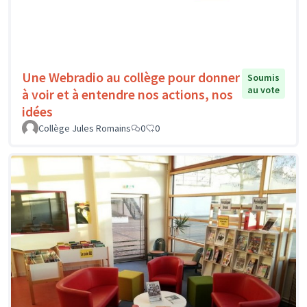
Une Webradio au collège pour donner
Soumis
au vote
à voir et à entendre nos actions, nos
idées
Collège Jules Romains
0
0