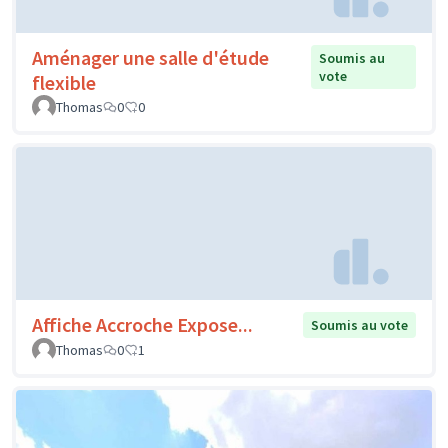
Aménager une salle d'étude
Soumis au
vote
flexible
Thomas
0
0
Affiche Accroche Expose...
Soumis au vote
Thomas
0
1