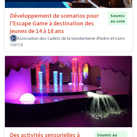
Développement de scenarios pour
Soumis
au vote
l’Escape Game à destination des
jeunes de 14 à 18 ans
Association des Cadets de la Gendarmerie d'Indre-et-Loire
0
0
Des activités sensorielles à
Soumis au