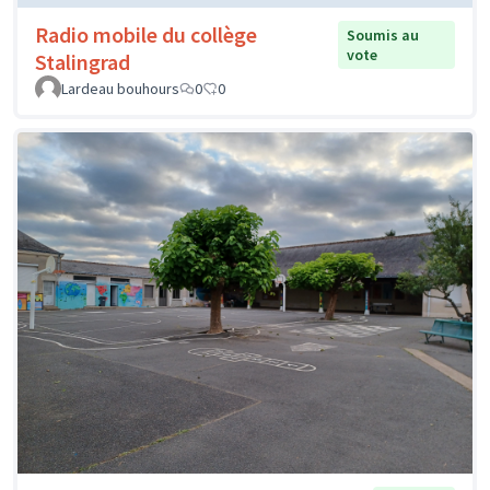
Radio mobile du collège
Soumis au
vote
Stalingrad
Lardeau bouhours
0
0