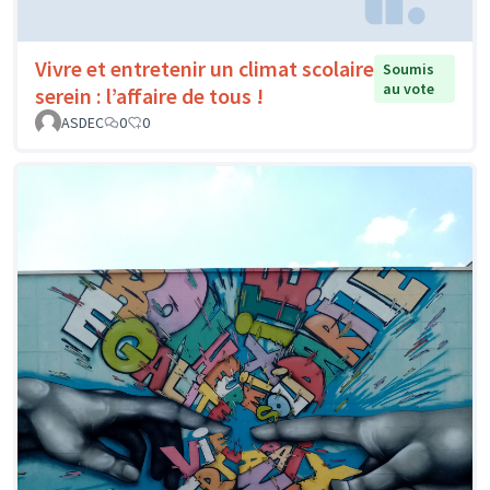
Vivre et entretenir un climat scolaire
Soumis
au vote
serein : l’affaire de tous !
ASDEC
0
0