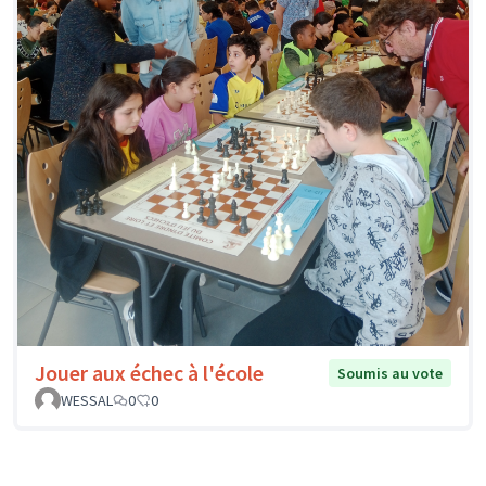
Jouer aux échec à l'école
Soumis au vote
WESSAL
0
0