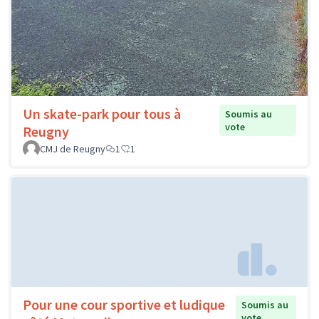
Un skate-park pour tous à
Soumis au
vote
Reugny
CMJ de Reugny
1
1
Pour une cour sportive et ludique
Soumis au
vote