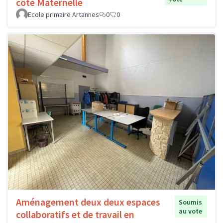
côté Maternelle
Ecole primaire Artannes
0
0
Aménagement deux deux espaces
Soumis
au vote
collaboratifs et de travail en