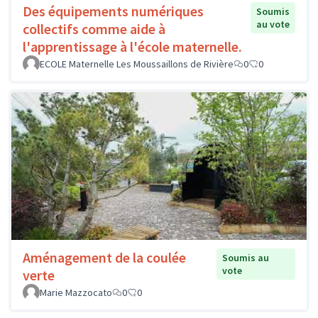
Des équipements numériques
Soumis
au vote
collectifs comme aide à
l'apprentissage à l'école maternelle.
ECOLE Maternelle Les Moussaillons de Rivière
0
0
Aménagement de la coulée
Soumis au
vote
verte
Marie Mazzocato
0
0