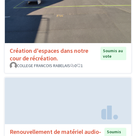
Création d'espaces dans notre
Soumis au
vote
cour de récréation.
COLLEGE FRANCOIS RABELAIS
0
1
Renouvellement de matériel audio-
Soumis