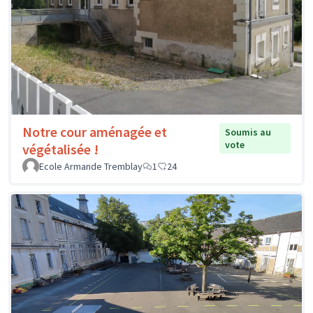
Notre cour aménagée et
Soumis au
vote
végétalisée !
Ecole Armande Tremblay
1
24