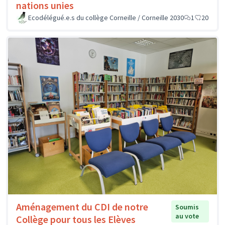
nations unies
Ecodélégué.e.s du collège Corneille / Corneille 2030
1
20
Aménagement du CDI de notre
Soumis
au vote
Collège pour tous les Elèves