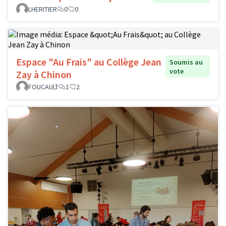
LHERITIER
0
0
Espace "Au Frais" au Collège Jean
Soumis au
vote
Zay à Chinon
FOUCAULT
1
2