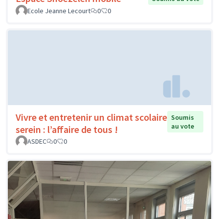
Ecole Jeanne Lecourt
0
0
Vivre et entretenir un climat scolaire
Soumis
au vote
serein : l’affaire de tous !
ASDEC
0
0