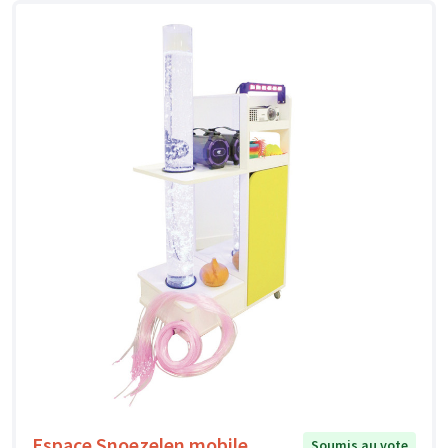
Espace Snoezelen mobile
Soumis au vote