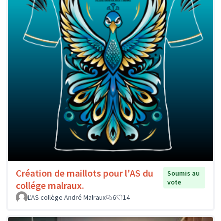
Création de maillots pour l'AS du
Soumis au
vote
collége malraux.
L'AS collège André Malraux
6
14