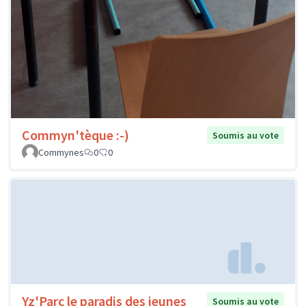
Commyn'tèque :-)
Soumis au vote
Commynes
0
0
Yz'Parc le paradis des jeunes
Soumis au vote