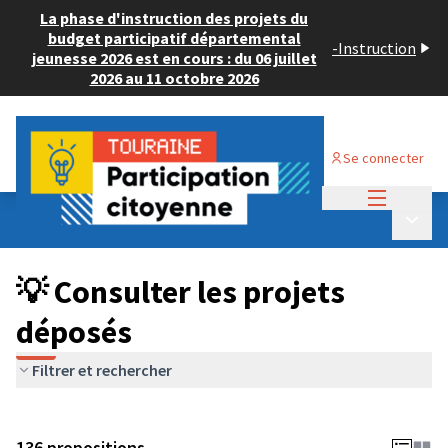
La phase d'instruction des projets du
budget participatif départemental
-
Instruction
jeunesse 2026 est en cours : du 06 juillet
2026 au 11 octobre 2026
Se connecter
Menu princi
Budget Participatif JEUNESSE 2024
/
Menu p
💡 Consulter les projets déposés
💡 Consulter les projets
déposés
Filtrer et rechercher
136 propositions