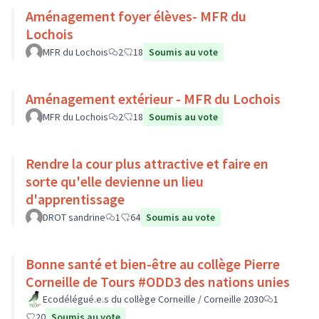
Aménagement foyer élèves- MFR du
Lochois
MFR du Lochois
2
18
Soumis au vote
Aménagement extérieur - MFR du Lochois
MFR du Lochois
2
18
Soumis au vote
Rendre la cour plus attractive et faire en
sorte qu'elle devienne un lieu
d'apprentissage
DROT sandrine
1
64
Soumis au vote
Bonne santé et bien-être au collège Pierre
Corneille de Tours #ODD3 des nations unies
Ecodélégué.e.s du collège Corneille / Corneille 2030
1
20
Soumis au vote