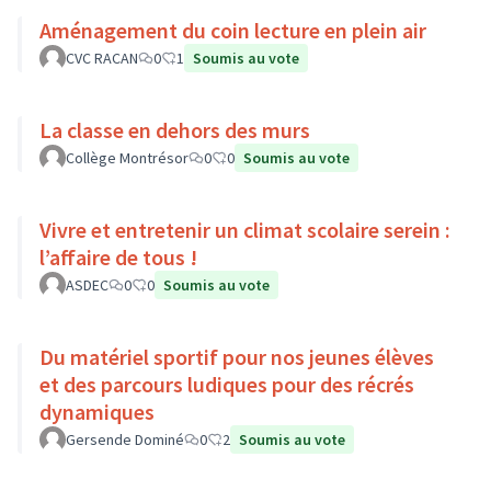
Aménagement du coin lecture en plein air
CVC RACAN
0
1
Soumis au vote
La classe en dehors des murs
Collège Montrésor
0
0
Soumis au vote
Vivre et entretenir un climat scolaire serein :
l’affaire de tous !
ASDEC
0
0
Soumis au vote
Du matériel sportif pour nos jeunes élèves
et des parcours ludiques pour des récrés
dynamiques
Gersende Dominé
0
2
Soumis au vote