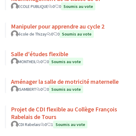
ECOLE PUBLIQUE
0
0
Soumis au vote
Manipuler pour apprendre au cycle 2
école de Thizay
0
0
Soumis au vote
Salle d'études flexible
MONTHEIL
0
0
Soumis au vote
Aménager la salle de motricité maternelle
ISAMBERT
0
0
Soumis au vote
Projet de CDI flexible au Collège François
Rabelais de Tours
CDI Rabelais
0
1
Soumis au vote