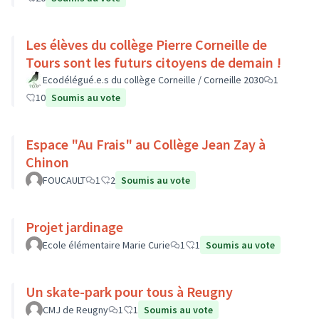
Les élèves du collège Pierre Corneille de
Tours sont les futurs citoyens de demain !
Ecodélégué.e.s du collège Corneille / Corneille 2030
1
10
Soumis au vote
Espace "Au Frais" au Collège Jean Zay à
Chinon
FOUCAULT
1
2
Soumis au vote
Projet jardinage
Ecole élémentaire Marie Curie
1
1
Soumis au vote
Un skate-park pour tous à Reugny
CMJ de Reugny
1
1
Soumis au vote