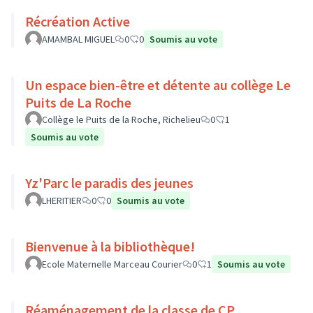
Récréation Active
AMAMBAL MIGUEL
0
0
Soumis au vote
Un espace bien-être et détente au collège Le
Puits de La Roche
Collège le Puits de la Roche, Richelieu
0
1
Soumis au vote
Yz'Parc le paradis des jeunes
LHERITIER
0
0
Soumis au vote
Bienvenue à la bibliothèque!
Ecole Maternelle Marceau Courier
0
1
Soumis au vote
Réaménagement de la classe de CP