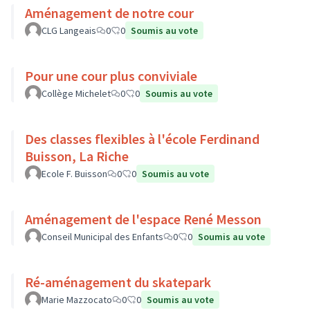
Aménagement de notre cour
CLG Langeais
0
0
Soumis au vote
Pour une cour plus conviviale
Collège Michelet
0
0
Soumis au vote
Des classes flexibles à l'école Ferdinand
Buisson, La Riche
Ecole F. Buisson
0
0
Soumis au vote
Aménagement de l'espace René Messon
Conseil Municipal des Enfants
0
0
Soumis au vote
Ré-aménagement du skatepark
Marie Mazzocato
0
0
Soumis au vote