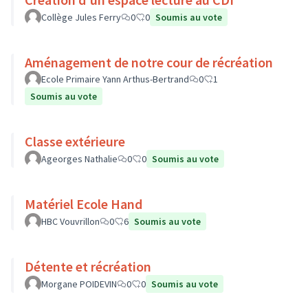
Collège Jules Ferry
0
0
Soumis au vote
Aménagement de notre cour de récréation
Ecole Primaire Yann Arthus-Bertrand
0
1
Soumis au vote
Classe extérieure
Ageorges Nathalie
0
0
Soumis au vote
Matériel Ecole Hand
HBC Vouvrillon
0
6
Soumis au vote
Détente et récréation
Morgane POIDEVIN
0
0
Soumis au vote