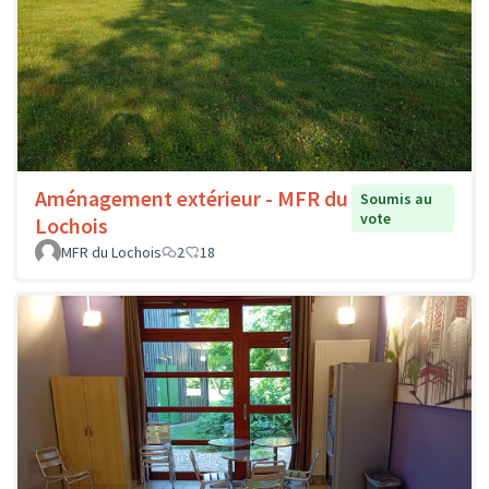
Aménagement extérieur - MFR du
Soumis au
vote
Lochois
MFR du Lochois
2
18