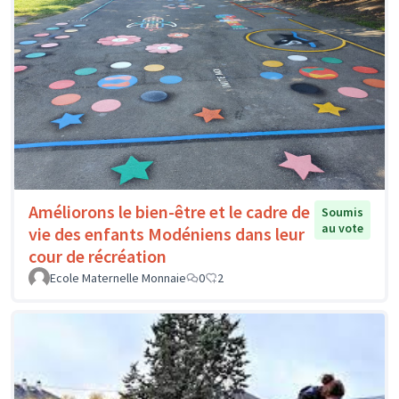
Améliorons le bien-être et le cadre de
Soumis
au vote
vie des enfants Modéniens dans leur
cour de récréation
Ecole Maternelle Monnaie
0
2