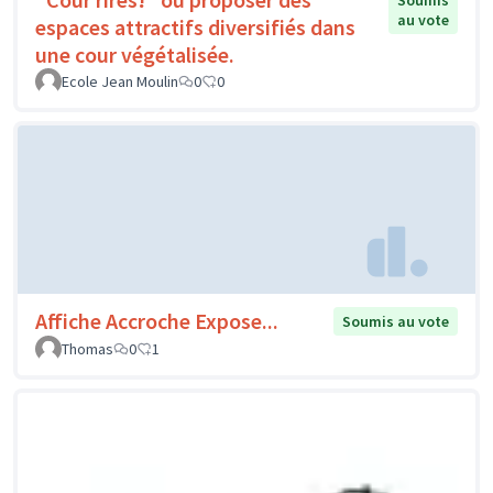
Soumis
au vote
espaces attractifs diversifiés dans
une cour végétalisée.
Ecole Jean Moulin
0
0
Affiche Accroche Expose...
Soumis au vote
Thomas
0
1