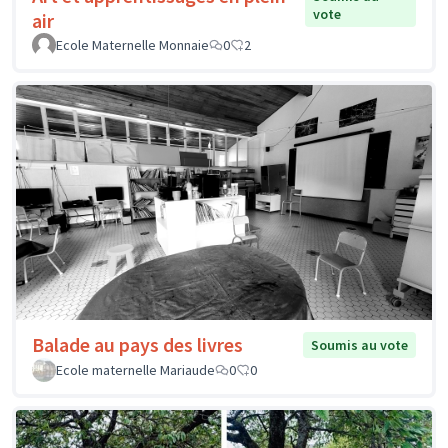
vote
air
Ecole Maternelle Monnaie
0
2
Balade au pays des livres
Soumis au vote
Ecole maternelle Mariaude
0
0