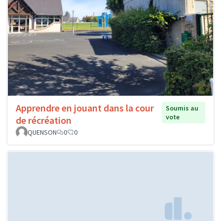
Apprendre en jouant dans la cour
Soumis au
vote
de récréation
QUENSON
0
0