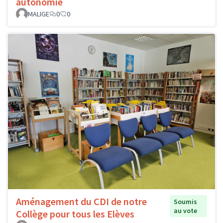
autonomie
MALIGE
0
0
Aménagement du CDI de notre
Soumis
au vote
Collège pour tous les Elèves