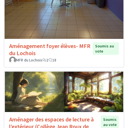
Aménagement foyer élèves- MFR
Soumis au
vote
du Lochois
MFR du Lochois
2
18
Aménager des espaces de lecture à
Soumis
au vote
l’extérieur (Collège Jean Roux de