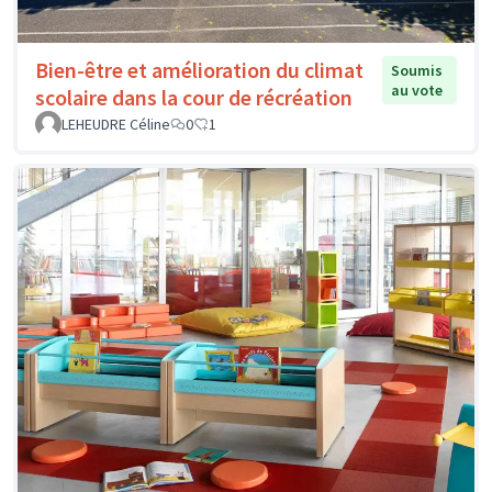
Bien-être et amélioration du climat
Soumis
au vote
scolaire dans la cour de récréation
LEHEUDRE Céline
0
1