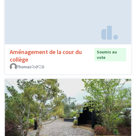
Aménagement de la cour du
Soumis au
vote
collège
Thomas
0
0