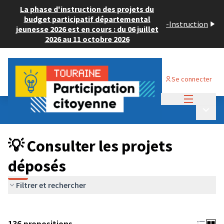
La phase d'instruction des projets du
budget participatif départemental
-
Instruction
jeunesse 2026 est en cours : du 06 juillet
2026 au 11 octobre 2026
Se connecter
Menu princi
Budget Participatif JEUNESSE 2024
/
Menu p
💡 Consulter les projets déposés
💡 Consulter les projets
déposés
Filtrer et rechercher
136 propositions