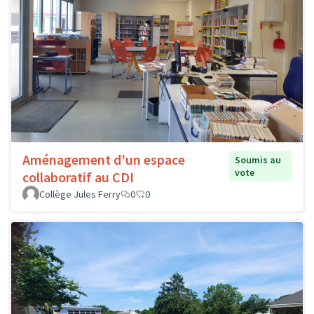
Aménagement d'un espace
Soumis au
vote
collaboratif au CDI
Collège Jules Ferry
0
0