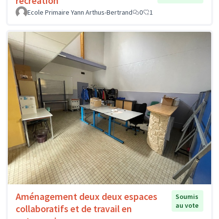
récréation
Ecole Primaire Yann Arthus-Bertrand
0
1
Aménagement deux deux espaces
Soumis
au vote
collaboratifs et de travail en