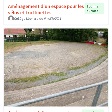
Aménagement d'un espace pour les
Soumis
au vote
vélos et trottinettes
Collège Léonard de Vinci
0
1