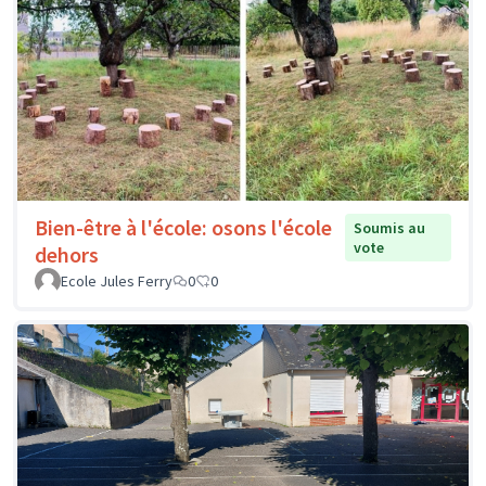
Bien-être à l'école: osons l'école
Soumis au
vote
dehors
Ecole Jules Ferry
0
0