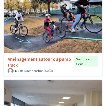
Aménagement autour du pump
Soumis au
vote
track
CMJ de Rochecorbon
0
1