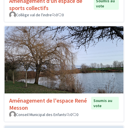
Aménagement d’un espace de
Soumis au
vote
sports collectifs
Collège val de l'indre
0
0
Aménagement de l'espace René
Soumis au
vote
Messon
Conseil Municipal des Enfants
0
0