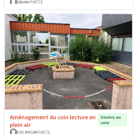
Gibelin
0
2
Aménagement du coin lecture en
Soumis au
vote
plein air
CVC RACAN
0
1