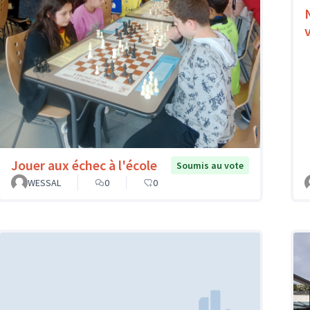
Jouer aux échec à l'école
Soumis au vote
WESSAL
0
0