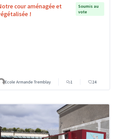
Notre cour aménagée et
Soumis au
vote
végétalisée !
Ecole Armande Tremblay
1
24