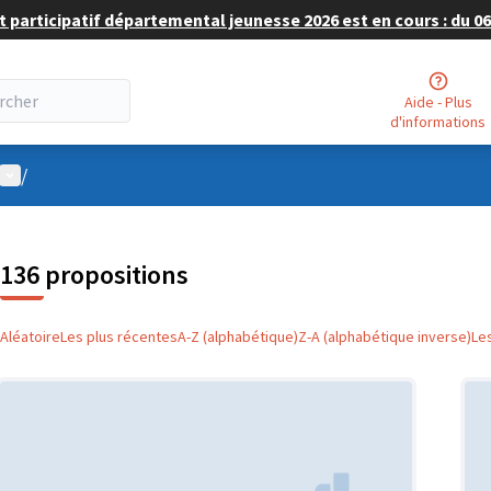
 participatif départemental jeunesse 2026 est en cours : du 06 
Aide - Plus
d'informations
Menu utilisateur
/
136 propositions
Aléatoire
Les plus récentes
A-Z (alphabétique)
Z-A (alphabétique inverse)
Le