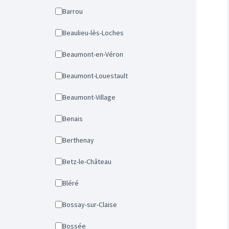
Barrou
Beaulieu-lès-Loches
Beaumont-en-Véron
Beaumont-Louestault
Beaumont-Village
Benais
Berthenay
Betz-le-Château
Bléré
Bossay-sur-Claise
Bossée