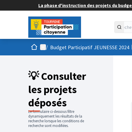
La phase d'instruction des projets du budget
Accueil
Menu principal
/
Budget Participatif JEUNESSE 2024
💡 Consulter
les projets
déposés
Le formulaire ci-dessous filtre
dynamiquement les résultats de la
recherche lorsque les conditions de
recherche sont modifiées.