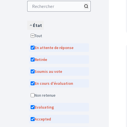
État
Tout
En attente de réponse
Retirée
Soumis au vote
En cours d'évaluation
Non retenue
Evaluating
Accepted