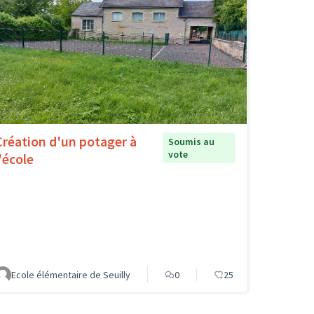
Création d'un potager à
Soumis au
vote
'école
Ecole élémentaire de Seuilly
0
25