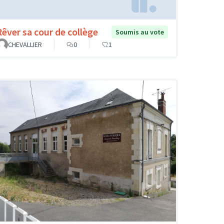
Rêver sa cour de collège
Soumis au vote
CHEVALLIER
0
1