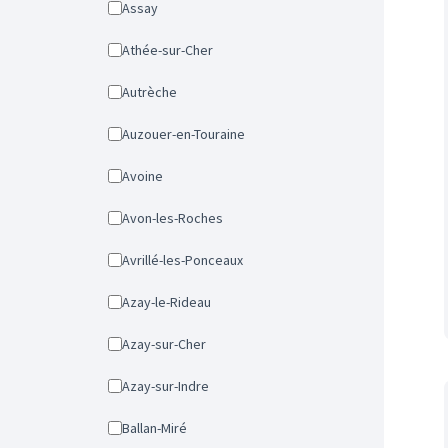
Assay
Athée-sur-Cher
Autrèche
Auzouer-en-Touraine
Avoine
Avon-les-Roches
Avrillé-les-Ponceaux
Azay-le-Rideau
Azay-sur-Cher
Azay-sur-Indre
Ballan-Miré