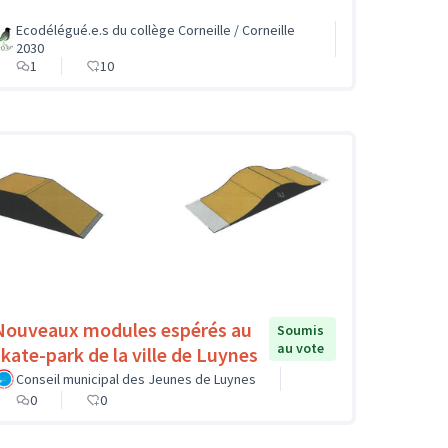
Ecodélégué.e.s du collège Corneille / Corneille
2030
1
10
Nouveaux modules espérés au
Soumis
au vote
skate-park de la ville de Luynes
Conseil municipal des Jeunes de Luynes
0
0