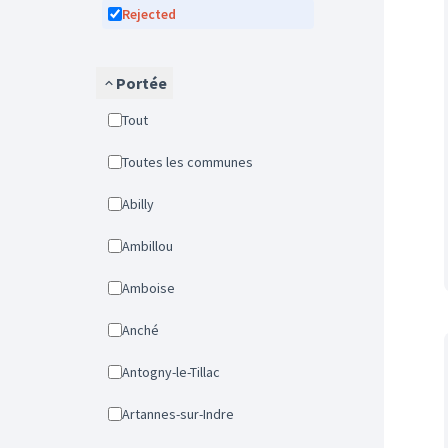
Rejected
Portée
Tout
Toutes les communes
Abilly
Ambillou
Amboise
Anché
Antogny-le-Tillac
Artannes-sur-Indre