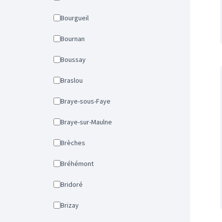
Bourgueil
Bournan
Boussay
Braslou
Braye-sous-Faye
Braye-sur-Maulne
Brèches
Bréhémont
Bridoré
Brizay