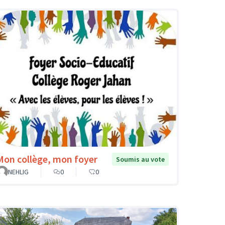
Mon collège, mon foyer
Soumis au vote
NEHLIG
0
0