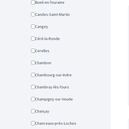
Bueil-en-Touraine
Candes-Saint-Martin
Cangey
Céré-la-Ronde
Cerelles
Chambon
Chambourg-sur-Indre
Chambray-lès-Tours
Champigny-sur-Veude
Chançay
Chanceaux-près-Loches