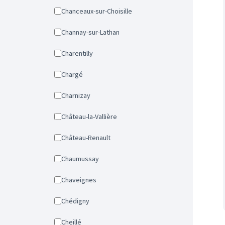
Chanceaux-sur-Choisille
Channay-sur-Lathan
Charentilly
Chargé
Charnizay
Château-la-Vallière
Château-Renault
Chaumussay
Chaveignes
Chédigny
Cheillé