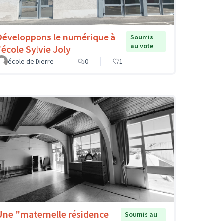
Développons le numérique à
Soumis
au vote
'école Sylvie Joly
école de Dierre
0
1
Une "maternelle résidence
Soumis au