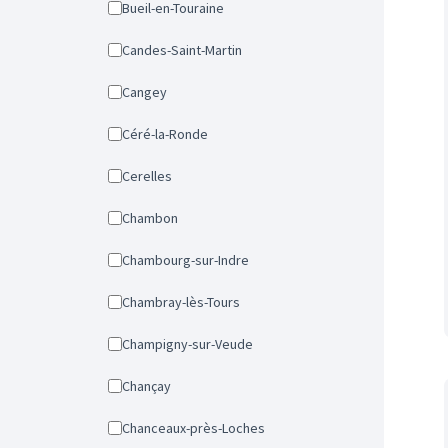
Bueil-en-Touraine
Candes-Saint-Martin
Cangey
Céré-la-Ronde
Cerelles
Chambon
Chambourg-sur-Indre
Chambray-lès-Tours
Champigny-sur-Veude
Chançay
Chanceaux-près-Loches