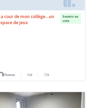
La cour de mon collège...un
Soumis au
vote
espace de jeux
Thomas
0
0