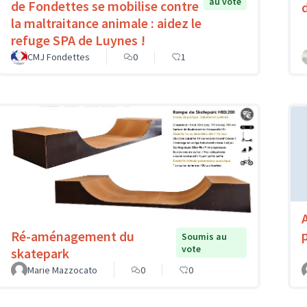
au vote
de Fondettes se mobilise contre
la maltraitance animale : aidez le
refuge SPA de Luynes !
CMJ Fondettes
0
1
Ré-aménagement du
Soumis au
vote
skatepark
Marie Mazzocato
0
0