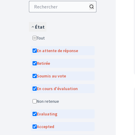
État
Tout
En attente de réponse
Retirée
Soumis au vote
En cours d'évaluation
Non retenue
Evaluating
Accepted