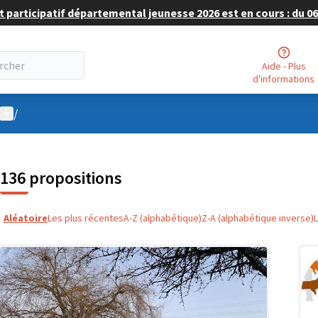
 participatif départemental jeunesse 2026 est en cours : du 06 
Aide - Plus
d'informations
Menu utilisateur
/
136 propositions
Aléatoire
Les plus récentes
A-Z (alphabétique)
Z-A (alphabétique inverse)