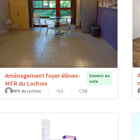
Aménagement foyer élèves-
Soumis au
vote
MFR du Lochois
MFR du Lochois
2
18