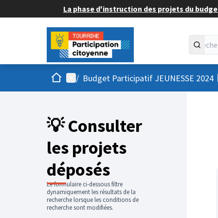
La phase d'instruction des projets du budget
Accueil
Menu principal
/
Budget Participatif JEUNESSE 2024
💡 Consulter
les projets
déposés
Le formulaire ci-dessous filtre
dynamiquement les résultats de la
recherche lorsque les conditions de
recherche sont modifiées.