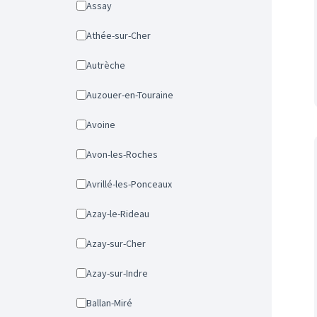
Assay
Athée-sur-Cher
Autrèche
Auzouer-en-Touraine
Avoine
Avon-les-Roches
Avrillé-les-Ponceaux
Azay-le-Rideau
Azay-sur-Cher
Azay-sur-Indre
Ballan-Miré