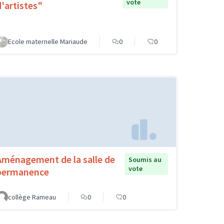
vote
d'artistes"
Ecole maternelle Mariaude
0
0
Aménagement de la salle de
Soumis au
vote
permanence
collège Rameau
0
0