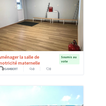
Aménager la salle de
Soumis au
vote
motricité maternelle
ISAMBERT
0
0