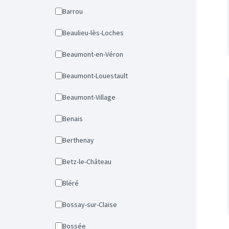
Barrou
Beaulieu-lès-Loches
Beaumont-en-Véron
Beaumont-Louestault
Beaumont-Village
Benais
Berthenay
Betz-le-Château
Bléré
Bossay-sur-Claise
Bossée