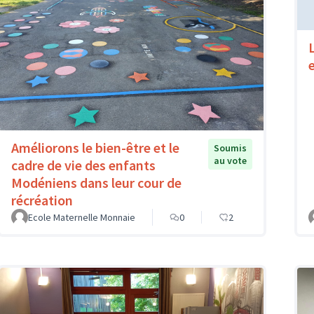
Améliorons le bien-être et le
Soumis
au vote
cadre de vie des enfants
Modéniens dans leur cour de
récréation
Ecole Maternelle Monnaie
0
2