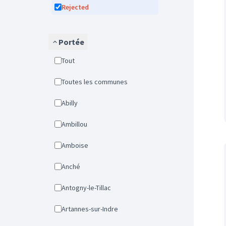
Rejected
Portée
Tout
Toutes les communes
Abilly
Ambillou
Amboise
Anché
Antogny-le-Tillac
Artannes-sur-Indre