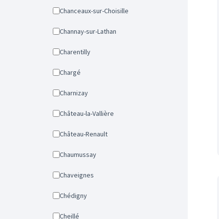
Chanceaux-sur-Choisille
Channay-sur-Lathan
Charentilly
Chargé
Charnizay
Château-la-Vallière
Château-Renault
Chaumussay
Chaveignes
Chédigny
Cheillé