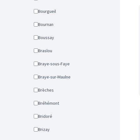
Bourgueil
Bournan
Boussay
Braslou
Braye-sous-Faye
Braye-sur-Maulne
Brèches
Bréhémont
Bridoré
Brizay