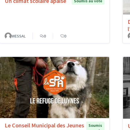
Un climat scolaire apaisé
Soumis au vote
l
WESSAL
0
0
Le Conseil Municipal des Jeunes
Soumis