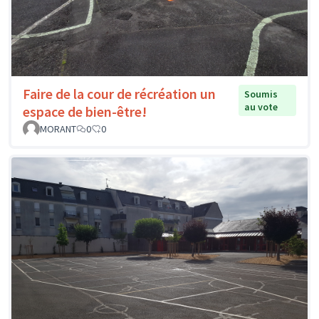
Faire de la cour de récréation un
Soumis
au vote
espace de bien-être!
MORANT
0
0