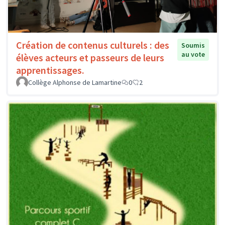
Création de contenus culturels : des
Soumis
au vote
élèves acteurs et passeurs de leurs
apprentissages.
Collège Alphonse de Lamartine
0
2