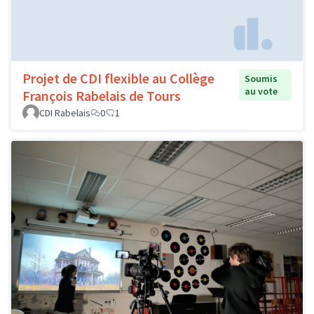
Projet de CDI flexible au Collège
Soumis
au vote
François Rabelais de Tours
CDI Rabelais
0
1