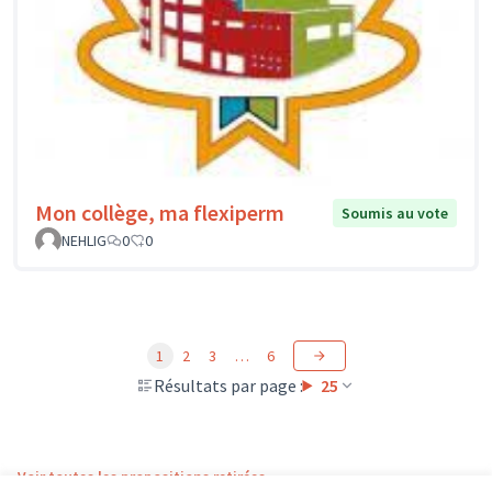
Mon collège, ma flexiperm
Soumis au vote
NEHLIG
0
0
1
2
3
…
6
Résultats par page :
25
Voir toutes les propositions retirées