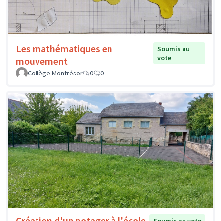
Les mathématiques en
Soumis au
vote
mouvement
Collège Montrésor
0
0
Création d'un potager à l'école
Soumis au vote