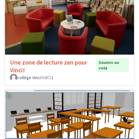
Une zone de lecture zen pour
Soumis au
vote
Vinci!
collège Vinci
0
1