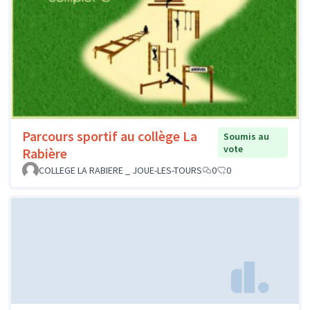
Parcours sportif au collège La
Soumis au
vote
Rabière
COLLEGE LA RABIERE _ JOUE-LES-TOURS
0
0