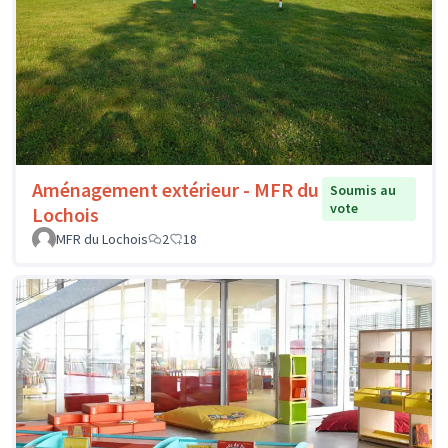
Aménagement extérieur - MFR du
Soumis au
vote
Lochois
MFR du Lochois
2
18