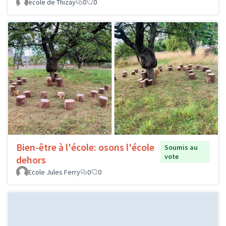
école de Thizay
0
0
Bien-être à l'école: osons l'école
Soumis au
vote
dehors
Ecole Jules Ferry
0
0