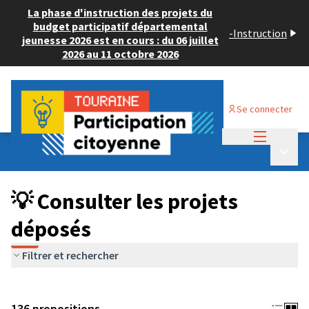
La phase d'instruction des projets du
budget participatif départemental
-
Instruction
jeunesse 2026 est en cours : du 06 juillet
2026 au 11 octobre 2026
Se connecter
Menu princi
Budget Participatif JEUNESSE 2024
/
Menu p
💡 Consulter les projets déposés
💡 Consulter les projets
déposés
Filtrer et rechercher
136 propositions