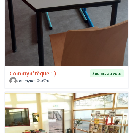
Commyn'tèque :-)
Soumis au vote
Commynes
0
0