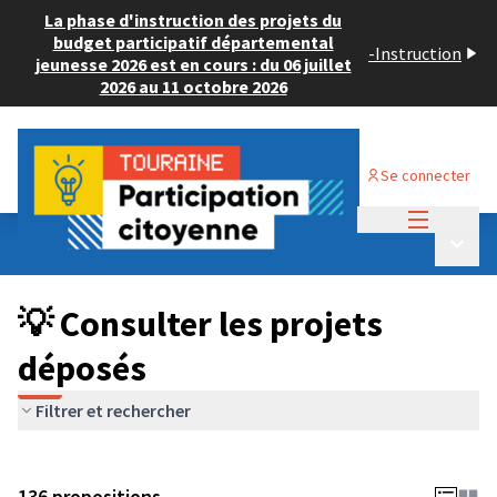
La phase d'instruction des projets du
budget participatif départemental
-
Instruction
jeunesse 2026 est en cours : du 06 juillet
2026 au 11 octobre 2026
Se connecter
Menu princi
Budget Participatif JEUNESSE 2024
/
Menu p
💡 Consulter les projets déposés
💡 Consulter les projets
déposés
Filtrer et rechercher
136 propositions