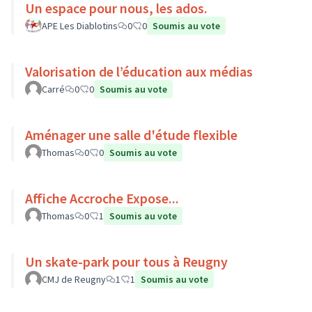
Un espace pour nous, les ados.
APE Les Diablotins
0
0
Soumis au vote
Valorisation de l’éducation aux médias
Carré
0
0
Soumis au vote
Aménager une salle d'étude flexible
Thomas
0
0
Soumis au vote
Affiche Accroche Expose...
Thomas
0
1
Soumis au vote
Un skate-park pour tous à Reugny
CMJ de Reugny
1
1
Soumis au vote