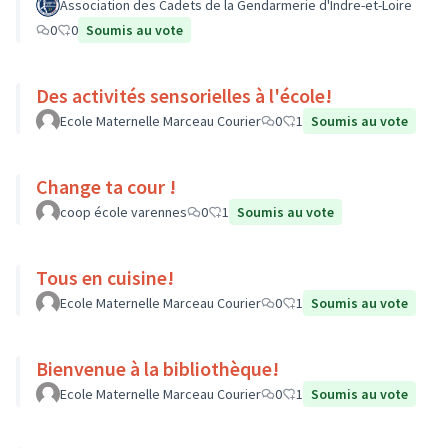
Association des Cadets de la Gendarmerie d'Indre-et-Loire
0
0
Soumis au vote
Des activités sensorielles à l'école!
Ecole Maternelle Marceau Courier
0
1
Soumis au vote
Change ta cour !
coop école varennes
0
1
Soumis au vote
Tous en cuisine!
Ecole Maternelle Marceau Courier
0
1
Soumis au vote
Bienvenue à la bibliothèque!
Ecole Maternelle Marceau Courier
0
1
Soumis au vote