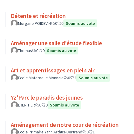
Détente et récréation
Morgane POIDEVIN
0
0
Soumis au vote
Aménager une salle d'étude flexible
Thomas
0
0
Soumis au vote
Art et apprentissages en plein air
Ecole Maternelle Monnaie
0
2
Soumis au vote
Yz'Parc le paradis des jeunes
LHERITIER
0
0
Soumis au vote
Aménagement de notre cour de récréation
Ecole Primaire Yann Arthus-Bertrand
0
1