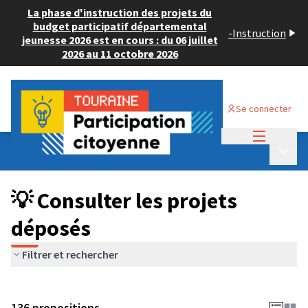
La phase d'instruction des projets du
budget participatif départemental
-
Instruction
jeunesse 2026 est en cours : du 06 juillet
2026 au 11 octobre 2026
Se connecter
Menu princi
Budget Participatif JEUNESSE 2024
/
Menu p
💡 Consulter les projets déposés
💡 Consulter les projets
déposés
Filtrer et rechercher
136 propositions