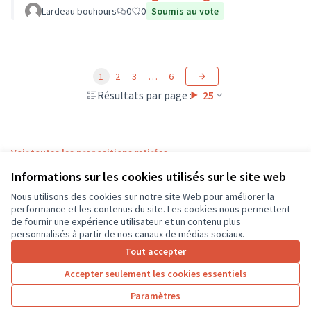
Lardeau bouhours
0
0
Soumis au vote
1
2
3
…
6
Résultats par page :
25
Voir toutes les propositions retirées
Informations sur les cookies utilisés sur le site web
Nous utilisons des cookies sur notre site Web pour améliorer la
Conditions d'utilisation
performance et les contenus du site. Les cookies nous permettent
Paramètres des cookies
de fournir une expérience utilisateur et un contenu plus
CD37 sur X
CD37 sur Facebook
CD37 sur Instagram
CD37 sur YouTube
personnalisés à partir de nos canaux de médias sociaux.
(Lien externe)
(Lien externe)
(Lien externe)
(Lien externe)
Tout accepter
Accepter seulement les cookies essentiels
Licence Cre
(Lien extern
Paramètres
(Lien externe)
Site réalisé grâce au
logiciel libre Decidim
.