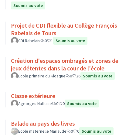
Soumis au vote
Projet de CDI flexible au Collège François
Rabelais de Tours
CDI Rabelais
0
1
Soumis au vote
Création d'espaces ombragés et zones de
jeux détentes dans la cour de l'école
Ecole primaire du Kiosque
0
26
Soumis au vote
Classe extérieure
Ageorges Nathalie
0
0
Soumis au vote
Balade au pays des livres
Ecole maternelle Mariaude
0
0
Soumis au vote