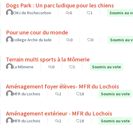
Dogs Park : Un parc ludique pour les chiens
CMJ de Rochecorbon
0
1
Soumis au v
Pour une cour du monde
college Arche du lude
0
0
Soumis au v
Terrain multi sports à la Mômerie
La Mômerie
0
1
Soumis au vote
Aménagement foyer élèves- MFR du Lochois
MFR du Lochois
2
18
Soumis au vote
Aménagement extérieur - MFR du Lochois
MFR du Lochois
2
18
Soumis au vote