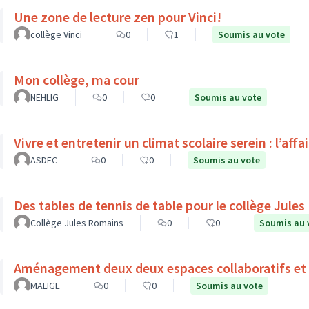
Une zone de lecture zen pour Vinci!
collège Vinci
0
1
Soumis au vote
Mon collège, ma cour
NEHLIG
0
0
Soumis au vote
Vivre et entretenir un climat scolaire serein : l’affa
ASDEC
0
0
Soumis au vote
Des tables de tennis de table pour le collège Jule
Collège Jules Romains
0
0
Soumis au 
Aménagement deux deux espaces collaboratifs et 
MALIGE
0
0
Soumis au vote