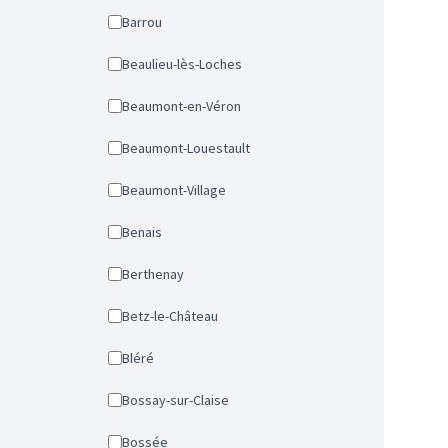
Barrou
Beaulieu-lès-Loches
Beaumont-en-Véron
Beaumont-Louestault
Beaumont-Village
Benais
Berthenay
Betz-le-Château
Bléré
Bossay-sur-Claise
Bossée