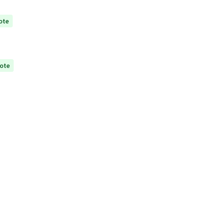
ote
ote