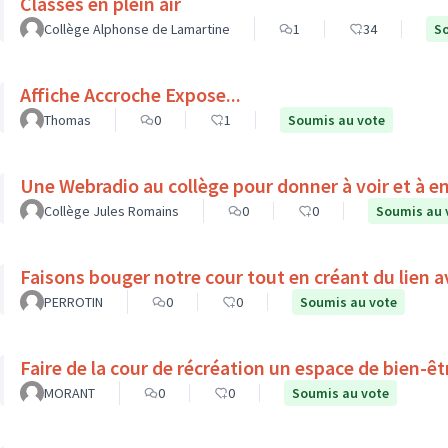
Classes en plein air
Collège Alphonse de Lamartine
1
34
So
Affiche Accroche Expose...
Thomas
0
1
Soumis au vote
Une Webradio au collège pour donner à voir et à e
Collège Jules Romains
0
0
Soumis au 
Faisons bouger notre cour tout en créant du lien a
PERROTIN
0
0
Soumis au vote
Faire de la cour de récréation un espace de bien-êt
MORANT
0
0
Soumis au vote