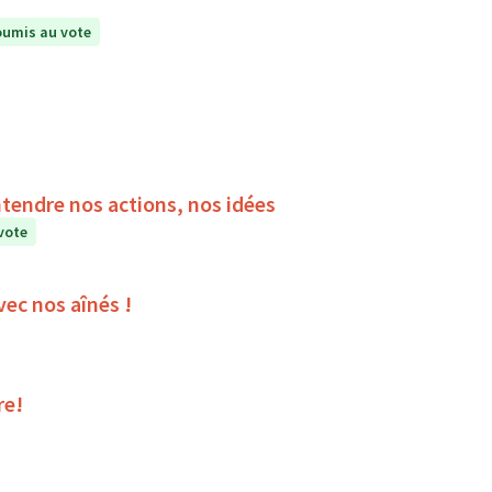
umis au vote
ntendre nos actions, nos idées
vote
vec nos aînés !
re!