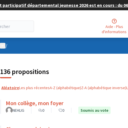
 participatif départemental jeunesse 2026 est en cours : du 06 
Aide - Plus
d'informations
Menu utilisateur
/
136 propositions
Aléatoire
Les plus récentes
A-Z (alphabétique)
Z-A (alphabétique inverse)
Mon collège, mon foyer
NEHLIG
0
0
Soumis au vote