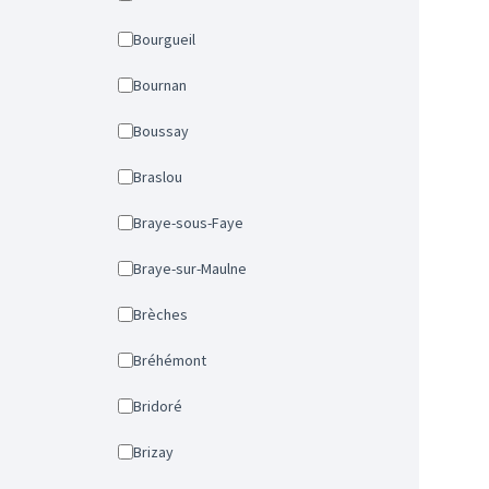
Bourgueil
Bournan
Boussay
Braslou
Braye-sous-Faye
Braye-sur-Maulne
Brèches
Bréhémont
Bridoré
Brizay