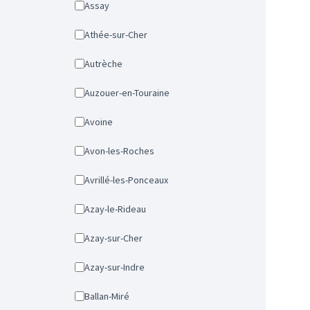
Assay
Athée-sur-Cher
Autrèche
Auzouer-en-Touraine
Avoine
Avon-les-Roches
Avrillé-les-Ponceaux
Azay-le-Rideau
Azay-sur-Cher
Azay-sur-Indre
Ballan-Miré