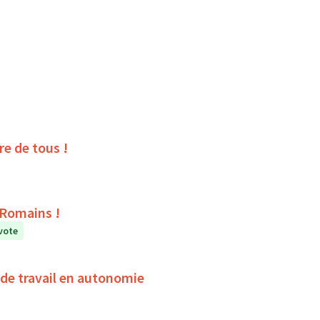
ire de tous !
s Romains !
vote
de travail en autonomie