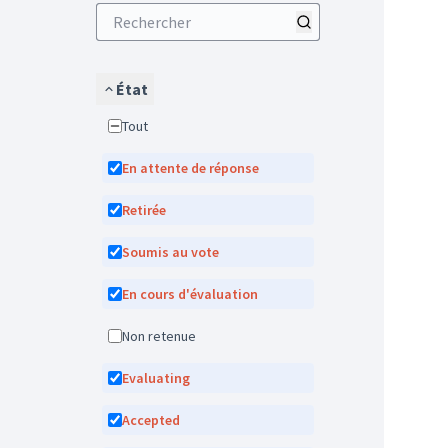
État
Tout
En attente de réponse
Retirée
Soumis au vote
En cours d'évaluation
Non retenue
Evaluating
Accepted