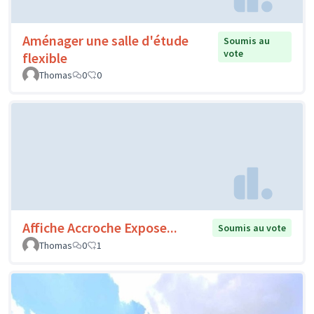
Aménager une salle d'étude
Soumis au
vote
flexible
Thomas
0
0
Affiche Accroche Expose...
Soumis au vote
Thomas
0
1