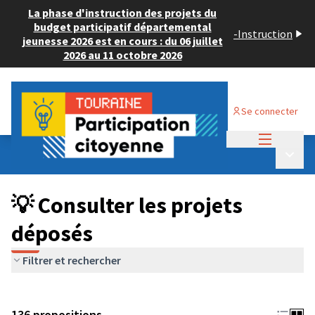
La phase d'instruction des projets du
budget participatif départemental
-
Instruction
jeunesse 2026 est en cours : du 06 juillet
2026 au 11 octobre 2026
Se connecter
Menu princi
Budget Participatif JEUNESSE 2024
/
Menu p
💡 Consulter les projets déposés
💡 Consulter les projets
déposés
Filtrer et rechercher
136 propositions