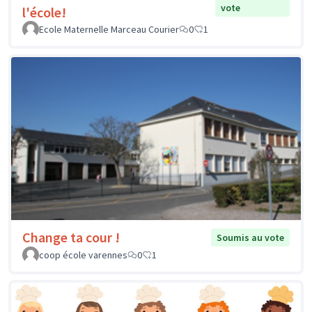
vote
l'école!
Ecole Maternelle Marceau Courier
0
1
Change ta cour !
Soumis au vote
coop école varennes
0
1