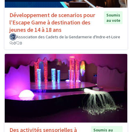
Développement de scenarios pour
Soumis
au vote
l’Escape Game à destination des
jeunes de 14 à 18 ans
Association des Cadets de la Gendarmerie d'Indre-et-Loire
0
0
Des activités sensorielles à
Soumis au