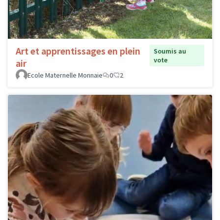
Art et apprentissages en plein
Soumis au
vote
air
Ecole Maternelle Monnaie
0
2