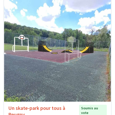
Un skate-park pour tous à
Soumis au
vote
Reugny