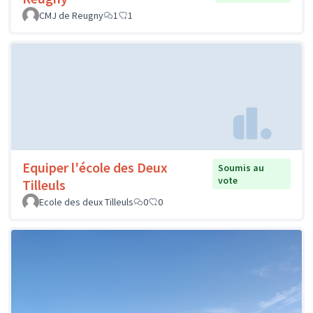
CMJ de Reugny
1
1
Equiper l'école des Deux
Soumis au
vote
Tilleuls
Ecole des deux Tilleuls
0
0