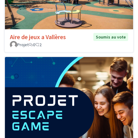
Aire de jeux a Vallères
Soumis au vote
Projet
0
2