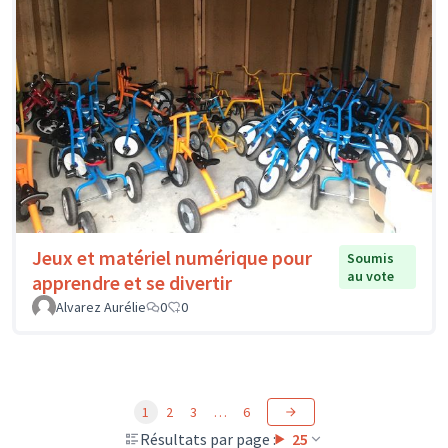
Jeux et matériel numérique pour
Soumis
au vote
apprendre et se divertir
Alvarez Aurélie
0
0
1
2
3
…
6
Résultats par page :
25