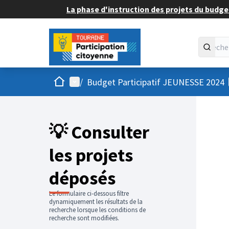
La phase d'instruction des projets du budget
Accueil
Menu principal
/
Budget Participatif JEUNESSE 2024
💡 Consulter
les projets
déposés
Le formulaire ci-dessous filtre
dynamiquement les résultats de la
recherche lorsque les conditions de
recherche sont modifiées.