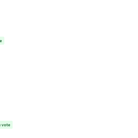
e
 vote