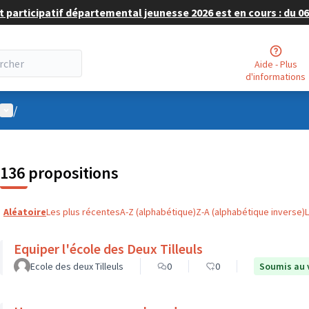
 participatif départemental jeunesse 2026 est en cours : du 06 
Aide - Plus
d'informations
Menu utilisateur
/
136 propositions
Aléatoire
Les plus récentes
A-Z (alphabétique)
Z-A (alphabétique inverse)
Equiper l'école des Deux Tilleuls
Ecole des deux Tilleuls
0
0
Soumis au 