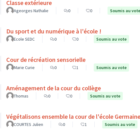
Classe extérieure
Ageorges Nathalie
0
0
Soumis au vot
Du sport et du numérique à l'école !
Ecole SEDC
0
0
Soumis au vote
Cour de récréation sensorielle
Marie Curie
0
1
Soumis au vote
Aménagement de la cour du collège
Thomas
0
0
Soumis au vote
Végétalisons ensemble la cour de l'école Germain
COURTES Julien
0
1
Soumis au vote