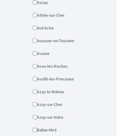
Assay
Athée-sur-Cher
Autrèche
Auzouer-en-Touraine
Avoine
Avon-les-Roches
Avrillé-les-Ponceaux
Azay-le-Rideau
Azay-sur-Cher
Azay-sur-Indre
Ballan-Miré