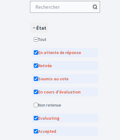
État
Tout
En attente de réponse
Retirée
Soumis au vote
En cours d'évaluation
Non retenue
Evaluating
Accepted