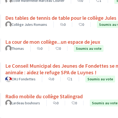
Ecole Maternelle Marceau Courier
0
1
Des tables de tennis de table pour le collège Jule
Collège Jules Romains
0
0
Soumis au 
La cour de mon collège...un espace de jeux
Thomas
0
0
Soumis au vote
Le Conseil Municipal des Jeunes de Fondettes se m
animale : aidez le refuge SPA de Luynes !
CMJ Fondettes
0
1
Soumis au vote
Radio mobile du collège Stalingrad
Lardeau bouhours
0
0
Soumis au vote