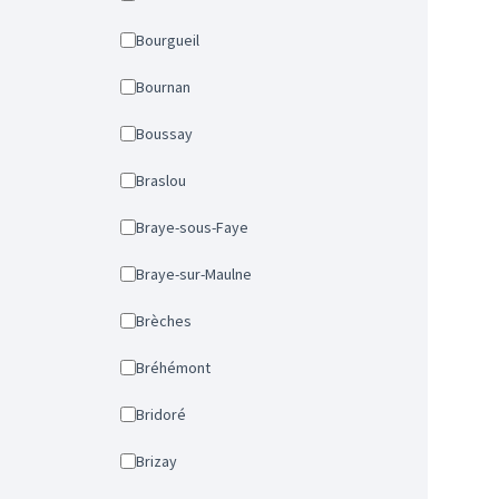
Bourgueil
Bournan
Boussay
Braslou
Braye-sous-Faye
Braye-sur-Maulne
Brèches
Bréhémont
Bridoré
Brizay