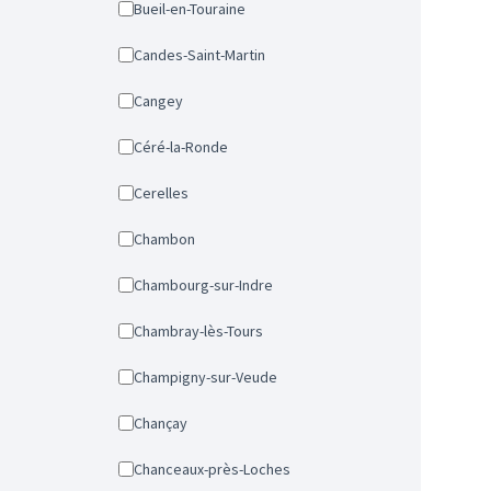
Bueil-en-Touraine
Candes-Saint-Martin
Cangey
Céré-la-Ronde
Cerelles
Chambon
Chambourg-sur-Indre
Chambray-lès-Tours
Champigny-sur-Veude
Chançay
Chanceaux-près-Loches