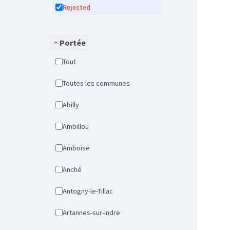
Rejected
Portée
Tout
Toutes les communes
Abilly
Ambillou
Amboise
Anché
Antogny-le-Tillac
Artannes-sur-Indre