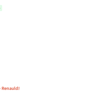
e
e Renauld!