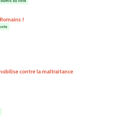
Soumis au vote
s Romains !
vote
obilise contre la maltraitance