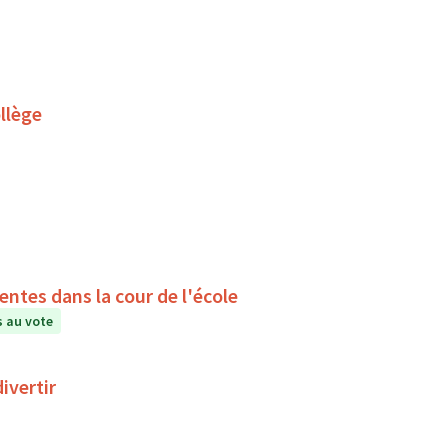
llège
ntes dans la cour de l'école
 au vote
ivertir