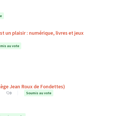
te
 un plaisir : numérique, livres et jeux
mis au vote
es espaces de lecture à l’extérieur (Collège Jean Roux de Fondettes)
0
Soumis au vote