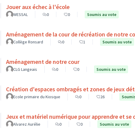
Jouer aux échec à l'école
WESSAL
0
0
Soumis au vote
Aménagement de la cour de récréation de notre co
Collège Ronsard
0
1
Soumis au vote
Aménagement de notre cour
CLG Langeais
0
0
Soumis au vote
Création d'espaces ombragés et zones de jeux déte
Ecole primaire du Kiosque
0
26
Soumis
Jeux et matériel numérique pour apprendre et se d
Alvarez Aurélie
0
0
Soumis au vote