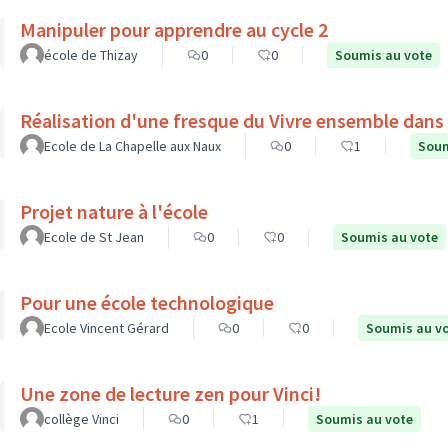
Manipuler pour apprendre au cycle 2
école de Thizay
0
0
Soumis au vote
Réalisation d'une fresque du Vivre ensemble dans l
Ecole de La Chapelle aux Naux
0
1
Soum
Projet nature à l'école
Ecole de St Jean
0
0
Soumis au vote
Pour une école technologique
Ecole Vincent Gérard
0
0
Soumis au v
Une zone de lecture zen pour Vinci!
collège Vinci
0
1
Soumis au vote