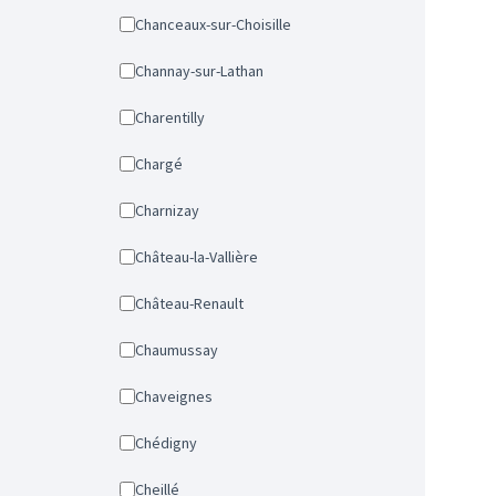
Chanceaux-sur-Choisille
Channay-sur-Lathan
Charentilly
Chargé
Charnizay
Château-la-Vallière
Château-Renault
Chaumussay
Chaveignes
Chédigny
Cheillé