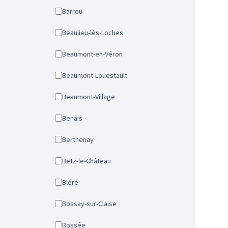
Barrou
Beaulieu-lès-Loches
Beaumont-en-Véron
Beaumont-Louestault
Beaumont-Village
Benais
Berthenay
Betz-le-Château
Bléré
Bossay-sur-Claise
Bossée