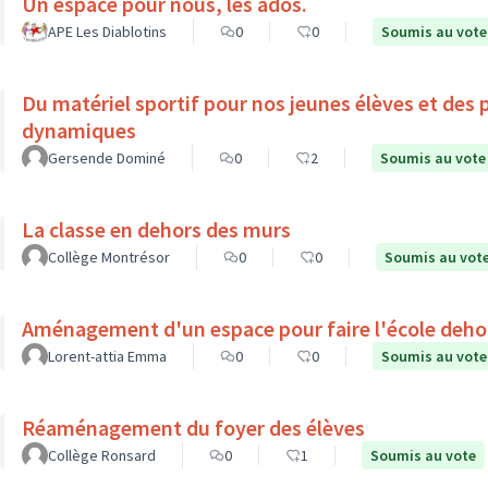
Un espace pour nous, les ados.
APE Les Diablotins
0
0
Soumis au vote
Du matériel sportif pour nos jeunes élèves et des 
dynamiques
Gersende Dominé
0
2
Soumis au vote
La classe en dehors des murs
Collège Montrésor
0
0
Soumis au vot
Aménagement d'un espace pour faire l'école deho
Lorent-attia Emma
0
0
Soumis au vote
Réaménagement du foyer des élèves
Collège Ronsard
0
1
Soumis au vote