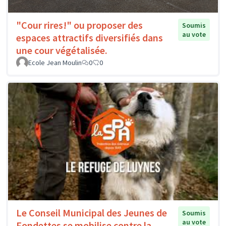
"Cour rires!" ou proposer des
Soumis
au vote
espaces attractifs diversifiés dans
une cour végétalisée.
Ecole Jean Moulin
0
0
Le Conseil Municipal des Jeunes de
Soumis
au vote
Fondettes se mobilise contre la