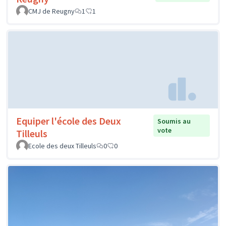
CMJ de Reugny
1
1
Equiper l'école des Deux
Soumis au
vote
Tilleuls
Ecole des deux Tilleuls
0
0