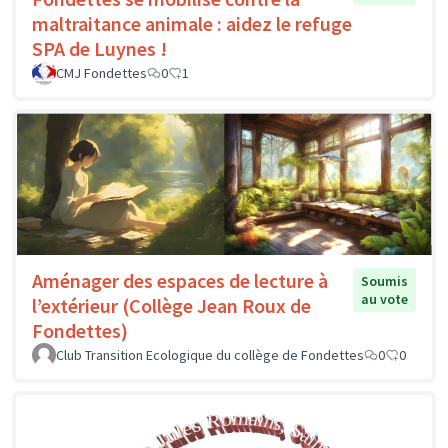
maltraitance animale : aidez le refuge
SPA de Luynes !
CMJ Fondettes
0
1
Aménager des espaces de lecture à
Soumis
au vote
l’extérieur (Collège Jean Roux de
Fondettes)
Club Transition Ecologique du collège de Fondettes
0
0