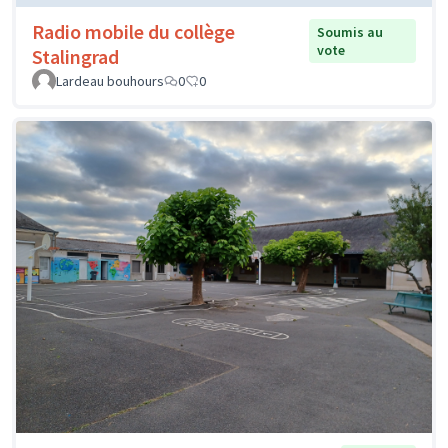
Radio mobile du collège
Soumis au
vote
Stalingrad
Lardeau bouhours
0
0