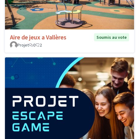
Aire de jeux a Vallères
Soumis au vote
Projet
0
2