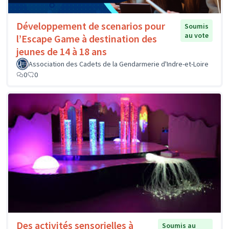
Développement de scenarios pour
Soumis
au vote
l’Escape Game à destination des
jeunes de 14 à 18 ans
Association des Cadets de la Gendarmerie d'Indre-et-Loire
0
0
Des activités sensorielles à
Soumis au