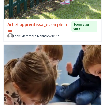
Art et apprentissages en plein
Soumis au
vote
air
Ecole Maternelle Monnaie
0
2