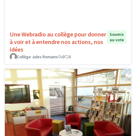
Une Webradio au collège pour donner
Soumis
au vote
à voir et à entendre nos actions, nos
idées
Collège Jules Romains
0
0