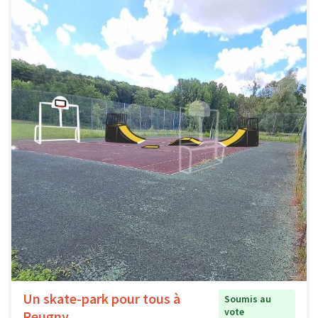
Un skate-park pour tous à
Soumis au
vote
Reugny