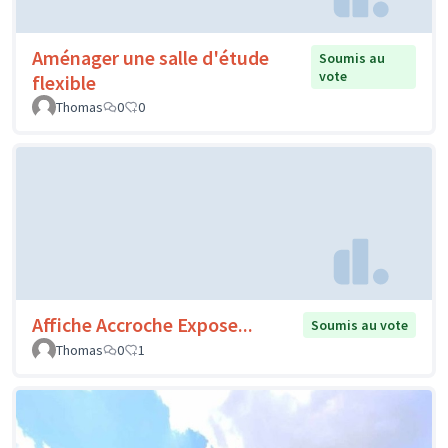
Aménager une salle d'étude
Soumis au
vote
flexible
Thomas
0
0
Affiche Accroche Expose...
Soumis au vote
Thomas
0
1