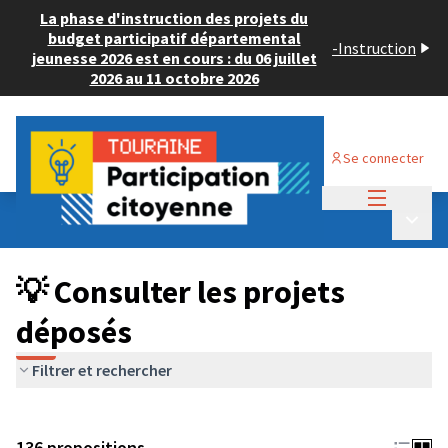
La phase d'instruction des projets du
budget participatif départemental
-
Instruction
jeunesse 2026 est en cours : du 06 juillet
2026 au 11 octobre 2026
Se connecter
Menu princi
Budget Participatif JEUNESSE 2024
/
Menu p
💡 Consulter les projets déposés
💡 Consulter les projets
déposés
Filtrer et rechercher
136 propositions