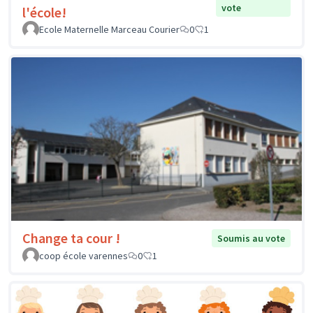
vote
l'école!
Ecole Maternelle Marceau Courier
0
1
Change ta cour !
Soumis au vote
coop école varennes
0
1