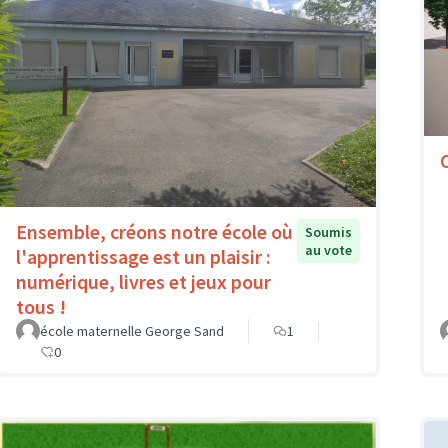
Ensemble, créons notre école où
Soumis
au vote
l'apprentissage est un plaisir :
numérique, livres et jeux pour
tous !
école maternelle George Sand
1
0