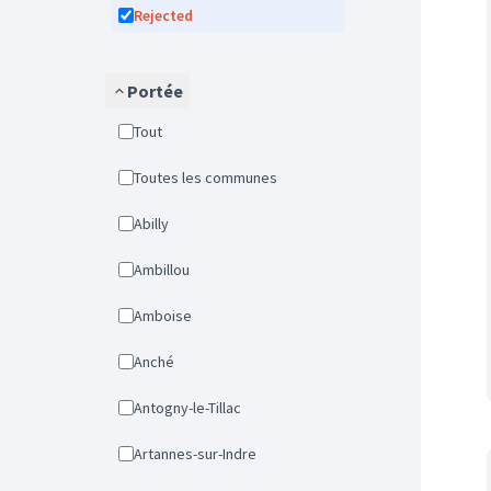
Rejected
Portée
Tout
Toutes les communes
Abilly
Ambillou
Amboise
Anché
Antogny-le-Tillac
Artannes-sur-Indre