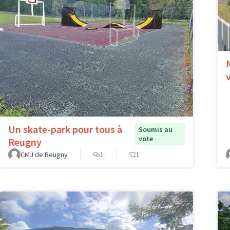
Un skate-park pour tous à
Soumis au
vote
Reugny
CMJ de Reugny
1
1