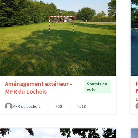
Aménagement extérieur -
Soumis au
vote
MFR du Lochois
MFR du Lochois
2
18