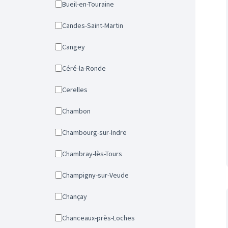
Bueil-en-Touraine
Candes-Saint-Martin
Cangey
Céré-la-Ronde
Cerelles
Chambon
Chambourg-sur-Indre
Chambray-lès-Tours
Champigny-sur-Veude
Chançay
Chanceaux-près-Loches