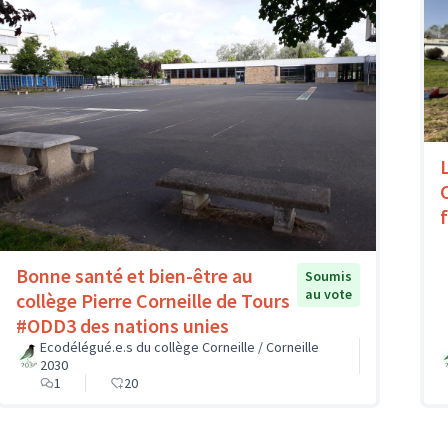
Bonne santé et bien-être au
Soumis
au vote
collège Pierre Corneille de Tours
#ODD3 des nations unies
Ecodélégué.e.s du collège Corneille / Corneille
2030
1
20