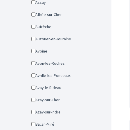
Assay
Athée-sur-Cher
Autrèche
Auzouer-en-Touraine
Avoine
Avon-les-Roches
Avrillé-les-Ponceaux
Azay-le-Rideau
Azay-sur-Cher
Azay-sur-Indre
Ballan-Miré