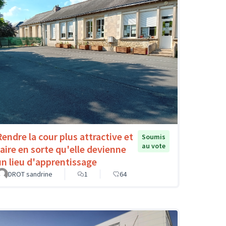
Rendre la cour plus attractive et
Soumis
au vote
faire en sorte qu'elle devienne
un lieu d'apprentissage
DROT sandrine
1
64