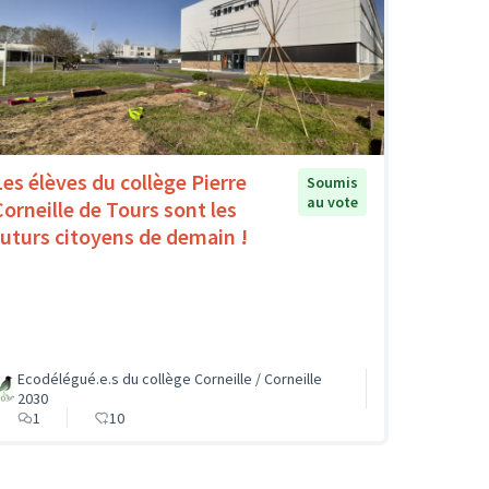
Les élèves du collège Pierre
Soumis
au vote
Corneille de Tours sont les
futurs citoyens de demain !
Ecodélégué.e.s du collège Corneille / Corneille
2030
1
10