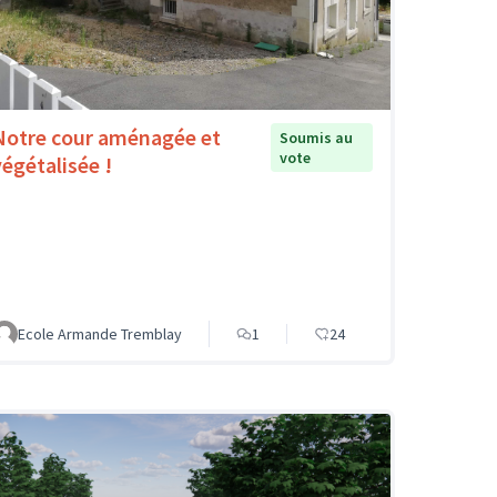
Notre cour aménagée et
Soumis au
vote
végétalisée !
Ecole Armande Tremblay
1
24