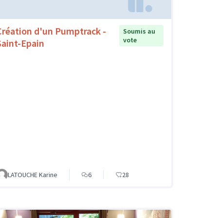
Création d'un Pumptrack -
Soumis au
vote
Saint-Epain
LATOUCHE Karine
6
28