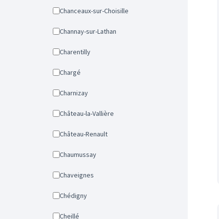
Chanceaux-sur-Choisille
Channay-sur-Lathan
Charentilly
Chargé
Charnizay
Château-la-Vallière
Château-Renault
Chaumussay
Chaveignes
Chédigny
Cheillé