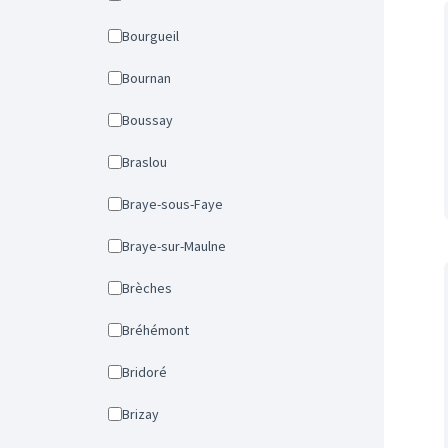
Bourgueil
Bournan
Boussay
Braslou
Braye-sous-Faye
Braye-sur-Maulne
Brèches
Bréhémont
Bridoré
Brizay