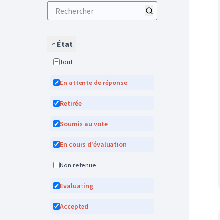
État
Tout
En attente de réponse
Retirée
Soumis au vote
En cours d'évaluation
Non retenue
Evaluating
Accepted