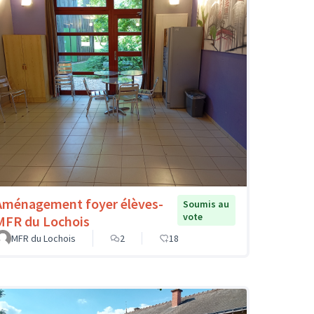
Aménagement foyer élèves-
Soumis au
vote
MFR du Lochois
MFR du Lochois
2
18