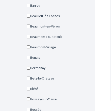
Barrou
Beaulieu-lès-Loches
Beaumont-en-Véron
Beaumont-Louestault
Beaumont-Village
Benais
Berthenay
Betz-le-Château
Bléré
Bossay-sur-Claise
Bossée