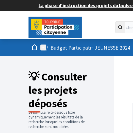
La phase d'instruction des projets du budget
Accueil
Menu principal
/
Budget Participatif JEUNESSE 2024
💡 Consulter
les projets
déposés
Le formulaire ci-dessous filtre
dynamiquement les résultats de la
recherche lorsque les conditions de
recherche sont modifiées.