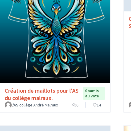
Création de maillots pour l'AS
Soumis
au vote
du collége malraux.
L'AS collège André Malraux
6
14