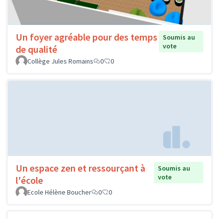
Un foyer agréable pour des temps
Soumis au
vote
de qualité
Collège Jules Romains
0
0
Un espace zen et ressourçant à
Soumis au
vote
l'école
Ecole Hélène Boucher
0
0