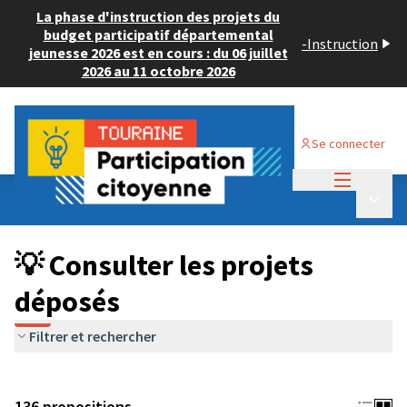
La phase d'instruction des projets du
budget participatif départemental
-
Instruction
jeunesse 2026 est en cours : du 06 juillet
2026 au 11 octobre 2026
Se connecter
Menu princi
Budget Participatif JEUNESSE 2024
/
Menu p
💡 Consulter les projets déposés
💡 Consulter les projets
déposés
Filtrer et rechercher
136 propositions