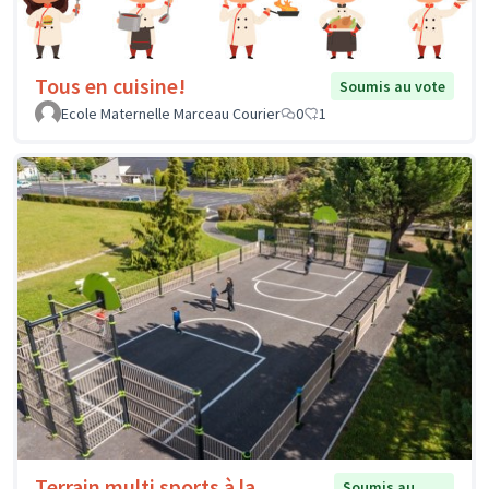
Tous en cuisine!
Soumis au vote
Ecole Maternelle Marceau Courier
0
1
Terrain multi sports à la
Soumis au