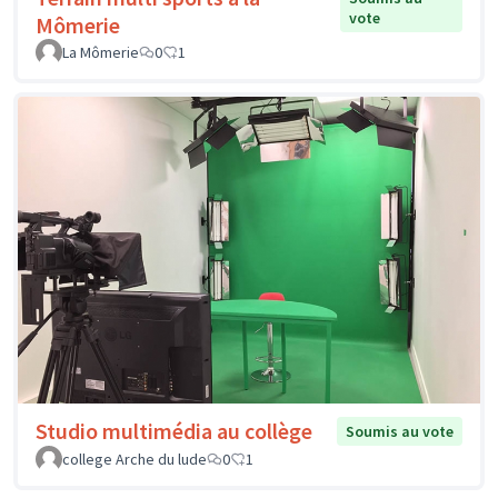
vote
Mômerie
La Mômerie
0
1
Studio multimédia au collège
Soumis au vote
college Arche du lude
0
1