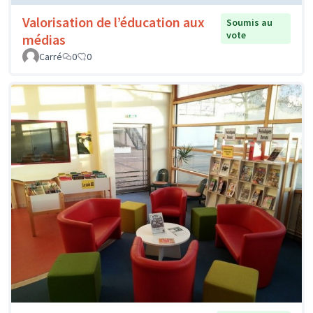
Valorisation de l’éducation aux
Soumis au
vote
médias
Carré
0
0