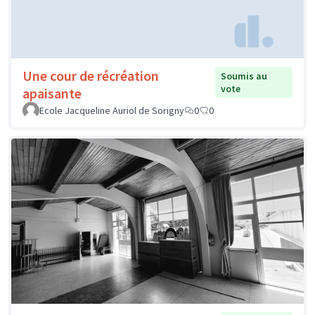
Une cour de récréation
Soumis au
vote
apaisante
Ecole Jacqueline Auriol de Sorigny
0
0