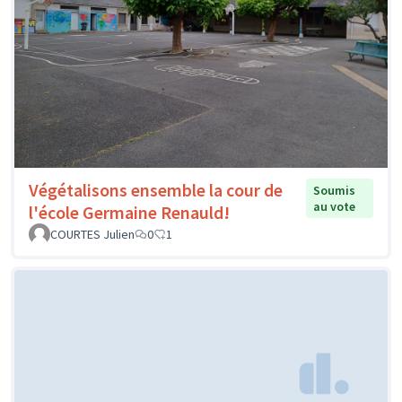
Végétalisons ensemble la cour de
Soumis
au vote
l'école Germaine Renauld!
COURTES Julien
0
1