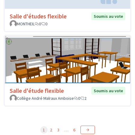
Salle d'études flexible
Soumis au vote
MONTHEIL
0
0
Salle d'étude flexible
Soumis au vote
Collège André Malraux Amboise
0
2
1
2
3
…
6