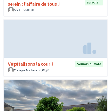
au vote
serein : l’affaire de tous !
ASDEC
0
0
Végétalisons la cour !
Soumis au vote
Collège Michelet
0
0