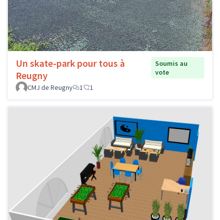
Un skate-park pour tous à
Soumis au
vote
Reugny
CMJ de Reugny
1
1