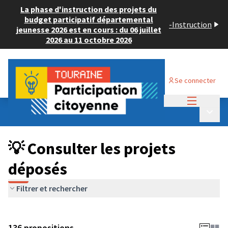
La phase d'instruction des projets du
budget participatif départemental
-
Instruction
jeunesse 2026 est en cours : du 06 juillet
2026 au 11 octobre 2026
Se connecter
Menu princi
Budget Participatif JEUNESSE 2024
/
Menu p
💡 Consulter les projets déposés
💡 Consulter les projets
déposés
Filtrer et rechercher
136 propositions