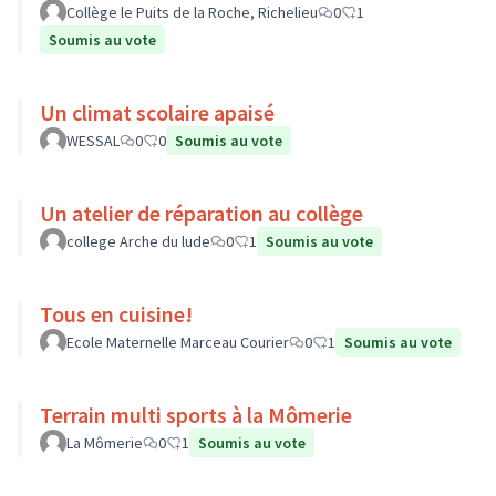
Collège le Puits de la Roche, Richelieu
0
1
Soumis au vote
Un climat scolaire apaisé
WESSAL
0
0
Soumis au vote
Un atelier de réparation au collège
college Arche du lude
0
1
Soumis au vote
Tous en cuisine!
Ecole Maternelle Marceau Courier
0
1
Soumis au vote
Terrain multi sports à la Mômerie
La Mômerie
0
1
Soumis au vote