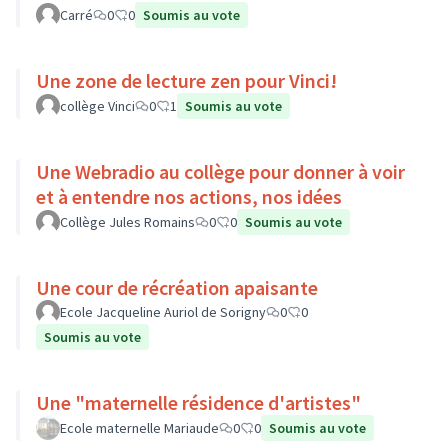
Carré
0
0
Soumis au vote
Une zone de lecture zen pour Vinci!
collège Vinci
0
1
Soumis au vote
Une Webradio au collège pour donner à voir
et à entendre nos actions, nos idées
Collège Jules Romains
0
0
Soumis au vote
Une cour de récréation apaisante
Ecole Jacqueline Auriol de Sorigny
0
0
Soumis au vote
Une "maternelle résidence d'artistes"
Ecole maternelle Mariaude
0
0
Soumis au vote