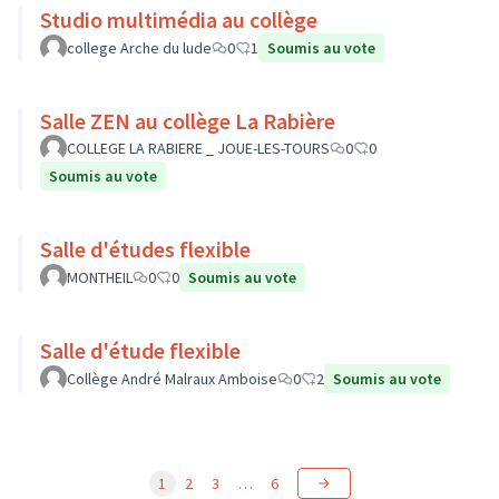
Studio multimédia au collège
college Arche du lude
0
1
Soumis au vote
Salle ZEN au collège La Rabière
COLLEGE LA RABIERE _ JOUE-LES-TOURS
0
0
Soumis au vote
Salle d'études flexible
MONTHEIL
0
0
Soumis au vote
Salle d'étude flexible
Collège André Malraux Amboise
0
2
Soumis au vote
1
2
3
…
6